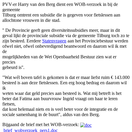
PVV-er Harry van den Berg dient een WOB-verzoek in bij de
gemeente
Tilburg omtrent een subsidie die is gegeven voor fietslessen aan
allochtone vrouwen in die stad.
'' De Provincie geeft geen diversiteitssubsidies meer, maar in dit
geval lijkt de provinciale subsidie via de gemeente Tilburg toch zo te
zijn besteed. Eerdere
Statenvragen
aan het Provinciebestuur werden
ofwel niet, ofwel onbevredigend beantwoord en daarom wil ik met
de
mogelijkheden van de Wet Openbaarheid Bestuur zien wat er
precies
gebeurd is''.
"Wat wél boven tafel is gekomen is dat er maar liefst ruim € 143.000
besteed is aan deze fietslessen. Een erg hoog bedrag en daarom wil
ik
weten waar dat geld precies aan besteed is. Wat mij betreft is het
beter dat Fatima aan buurvrouw Ingrid vraagt om haar te leren
fietsen,
dat kost helemaal niets en is veel beter voor de integratie en de
sociale samenhang in de buurt", aldus van den Berg.
Bijgaand de brief met het WOB-verzoek:
brief_wobverzoek_pers1.doc