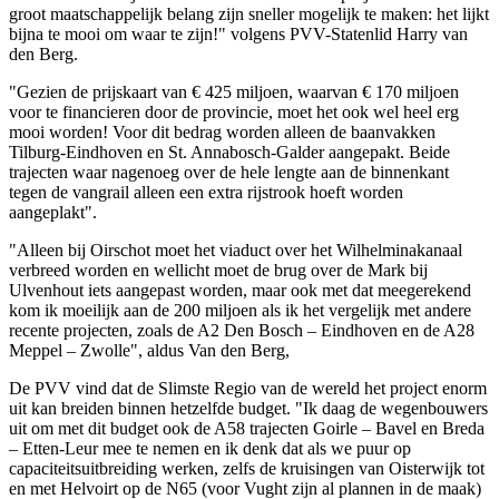
groot maatschappelijk belang zijn sneller mogelijk te maken: het lijkt
bijna te mooi om waar te zijn!" volgens PVV-Statenlid Harry van
den Berg.
"Gezien de prijskaart van € 425 miljoen, waarvan € 170 miljoen
voor te financieren door de provincie, moet het ook wel heel erg
mooi worden! Voor dit bedrag worden alleen de baanvakken
Tilburg-Eindhoven en St. Annabosch-Galder aangepakt. Beide
trajecten waar nagenoeg over de hele lengte aan de binnenkant
tegen de vangrail alleen een extra rijstrook hoeft worden
aangeplakt".
"Alleen bij Oirschot moet het viaduct over het Wilhelminakanaal
verbreed worden en wellicht moet de brug over de Mark bij
Ulvenhout iets aangepast worden, maar ook met dat meegerekend
kom ik moeilijk aan de 200 miljoen als ik het vergelijk met andere
recente projecten, zoals de A2 Den Bosch – Eindhoven en de A28
Meppel – Zwolle", aldus Van den Berg,
De PVV vind dat de Slimste Regio van de wereld het project enorm
uit kan breiden binnen hetzelfde budget. "Ik daag de wegenbouwers
uit om met dit budget ook de A58 trajecten Goirle – Bavel en Breda
– Etten-Leur mee te nemen en ik denk dat als we puur op
capaciteitsuitbreiding werken, zelfs de kruisingen van Oisterwijk tot
en met Helvoirt op de N65 (voor Vught zijn al plannen in de maak)