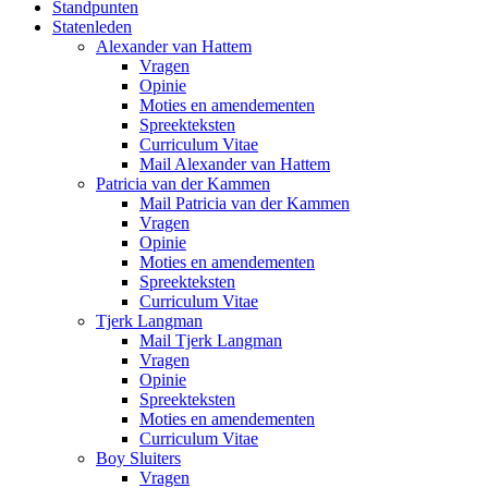
Standpunten
Statenleden
Alexander van Hattem
Vragen
Opinie
Moties en amendementen
Spreekteksten
Curriculum Vitae
Mail Alexander van Hattem
Patricia van der Kammen
Mail Patricia van der Kammen
Vragen
Opinie
Moties en amendementen
Spreekteksten
Curriculum Vitae
Tjerk Langman
Mail Tjerk Langman
Vragen
Opinie
Spreekteksten
Moties en amendementen
Curriculum Vitae
Boy Sluiters
Vragen