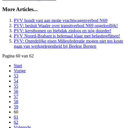
More Articles...
PVV houdt vast aan motie vrachtwagenverbod N69
PVV: besluit Waalre over transitverbod N69 ongelooflijk!
PVV: kerstbomen op biebdak zinloos en nóg duurder!
PVV Noord-Brabant is helemaal klaar met belastingflitsen!
PVV: Onredelijke eisen Milieufederatie mogen niet ten koste
gaan van werkgelegenheid bij Beekse Bergen
Pagina 60 van 62
Start
Vorige
53
54
55
56
57
58
59
60
61
62
Volgende