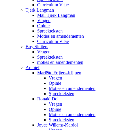
Curriculum Vitae
Tjerk Langman
Mail Tjerk Langman
Vragen
Opinie
Spreekteksten
Moties en amendementen
Curriculum Vitae
Boy Sluiters
Vragen
Spreekteksten
moties en amendementen
Archief
Mariëtte Frijters-Klijnen
Vragen
Opinie
Moties en amendementen
Spreekteksten
Ronald Dol
Vragen
Opinie
Moties en amendementen
Spreekteksten
Joyce Willems-Kardol