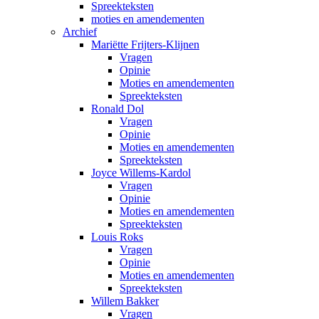
Spreekteksten
moties en amendementen
Archief
Mariëtte Frijters-Klijnen
Vragen
Opinie
Moties en amendementen
Spreekteksten
Ronald Dol
Vragen
Opinie
Moties en amendementen
Spreekteksten
Joyce Willems-Kardol
Vragen
Opinie
Moties en amendementen
Spreekteksten
Louis Roks
Vragen
Opinie
Moties en amendementen
Spreekteksten
Willem Bakker
Vragen