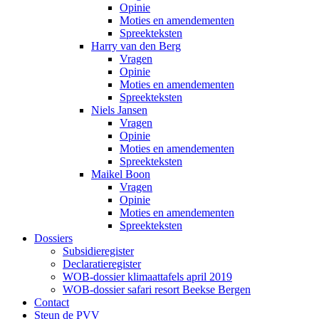
Opinie
Moties en amendementen
Spreekteksten
Harry van den Berg
Vragen
Opinie
Moties en amendementen
Spreekteksten
Niels Jansen
Vragen
Opinie
Moties en amendementen
Spreekteksten
Maikel Boon
Vragen
Opinie
Moties en amendementen
Spreekteksten
Dossiers
Subsidieregister
Declaratieregister
WOB-dossier klimaattafels april 2019
WOB-dossier safari resort Beekse Bergen
Contact
Steun de PVV