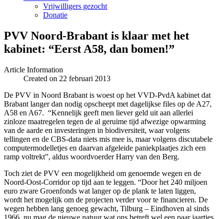
Vrijwilligers gezocht
Donatie
PVV Noord-Brabant is klaar met het
kabinet: “Eerst A58, dan bomen!”
Article Information
Created on 22 februari 2013
De PVV in Noord Brabant is woest op het VVD-PvdA kabinet dat
Brabant langer dan nodig opscheept met dagelijkse files op de A27,
A58 en A67.
“Kennelijk geeft men liever geld uit aan allerlei
zinloze maatregelen tegen de al geruime tijd afwezige opwarming
van de aarde en investeringen in biodiversiteit, waar volgens
tellingen en de CBS-data niets mis mee is, maar volgens discutabele
computermodelletjes en daarvan afgeleide paniekplaatjes zich een
ramp voltrekt”, aldus woordvoerder Harry van den Berg.
Toch ziet de PVV een mogelijkheid om genoemde wegen en de
Noord-Oost-Corridor op tijd aan te leggen. “Door het 240 miljoen
euro zware Groenfonds wat langer op de plank te laten liggen,
wordt het mogelijk om de projecten verder voor te financieren. De
wegen hebben lang genoeg gewacht, Tilburg – Eindhoven al sinds
1966, nu mag de nieuwe natuur wat ons betreft wel een paar jaartjes