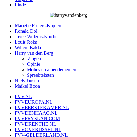
Einde
Mariëtte Frijters-Klijnen
Ronald Dol
Joyce Willems-Kardol
Louis Roks
Willem Bakker
Harry van den Berg
Vragen
Opinie
Moties en amendementen
Spreekteksten
Niels Jansen
Maikel Boon
PVV.NL
PVVEUROPA.NL
PVVEERSTEKAMER.NL
PVVDENHAAG.NL
PVVFRYSLAN.COM
PVVDRENTHE.NL
PVVOVERIJSSEL.NL
PVV-GELDERLAND.NL