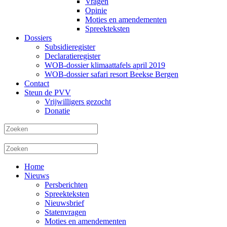
Vragen
Opinie
Moties en amendementen
Spreekteksten
Dossiers
Subsidieregister
Declaratieregister
WOB-dossier klimaattafels april 2019
WOB-dossier safari resort Beekse Bergen
Contact
Steun de PVV
Vrijwilligers gezocht
Donatie
Home
Nieuws
Persberichten
Spreekteksten
Nieuwsbrief
Statenvragen
Moties en amendementen