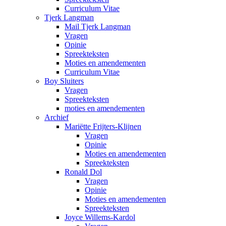
Curriculum Vitae
Tjerk Langman
Mail Tjerk Langman
Vragen
Opinie
Spreekteksten
Moties en amendementen
Curriculum Vitae
Boy Sluiters
Vragen
Spreekteksten
moties en amendementen
Archief
Mariëtte Frijters-Klijnen
Vragen
Opinie
Moties en amendementen
Spreekteksten
Ronald Dol
Vragen
Opinie
Moties en amendementen
Spreekteksten
Joyce Willems-Kardol