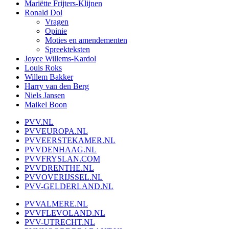
Mariëtte Frijters-Klijnen
Ronald Dol
Vragen
Opinie
Moties en amendementen
Spreekteksten
Joyce Willems-Kardol
Louis Roks
Willem Bakker
Harry van den Berg
Niels Jansen
Maikel Boon
PVV.NL
PVVEUROPA.NL
PVVEERSTEKAMER.NL
PVVDENHAAG.NL
PVVFRYSLAN.COM
PVVDRENTHE.NL
PVVOVERIJSSEL.NL
PVV-GELDERLAND.NL
PVVALMERE.NL
PVVFLEVOLAND.NL
PVV-UTRECHT.NL