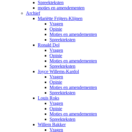
Spreekteksten
moties en amendementen
Archief
Mariëtte Frijters-Klijnen
Vragen
Opinie
Moties en amendementen
Spreekteksten
Ronald Dol
Vragen
Opinie
Moties en amendementen
Spreekteksten
Joyce Willems-Kardol
Vragen
Opinie
Moties en amendementen
Spreekteksten
Louis Roks
Vragen
Opinie
Moties en amendementen
Spreekteksten
Willem Bakker
Vragen