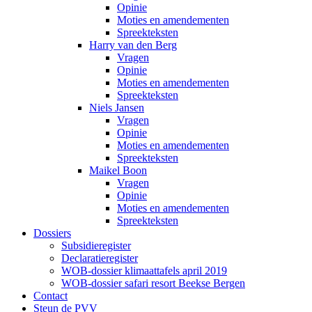
Opinie
Moties en amendementen
Spreekteksten
Harry van den Berg
Vragen
Opinie
Moties en amendementen
Spreekteksten
Niels Jansen
Vragen
Opinie
Moties en amendementen
Spreekteksten
Maikel Boon
Vragen
Opinie
Moties en amendementen
Spreekteksten
Dossiers
Subsidieregister
Declaratieregister
WOB-dossier klimaattafels april 2019
WOB-dossier safari resort Beekse Bergen
Contact
Steun de PVV