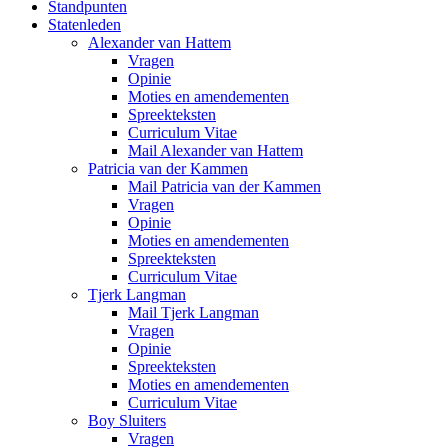
Standpunten
Statenleden
Alexander van Hattem
Vragen
Opinie
Moties en amendementen
Spreekteksten
Curriculum Vitae
Mail Alexander van Hattem
Patricia van der Kammen
Mail Patricia van der Kammen
Vragen
Opinie
Moties en amendementen
Spreekteksten
Curriculum Vitae
Tjerk Langman
Mail Tjerk Langman
Vragen
Opinie
Spreekteksten
Moties en amendementen
Curriculum Vitae
Boy Sluiters
Vragen