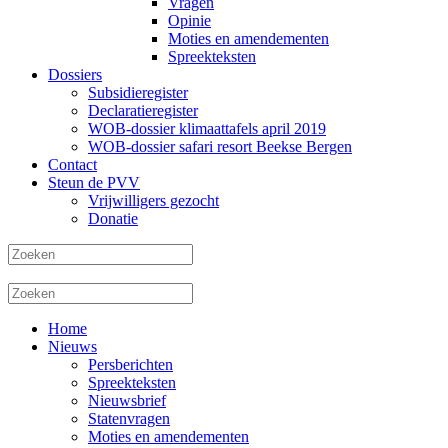
Vragen
Opinie
Moties en amendementen
Spreekteksten
Dossiers
Subsidieregister
Declaratieregister
WOB-dossier klimaattafels april 2019
WOB-dossier safari resort Beekse Bergen
Contact
Steun de PVV
Vrijwilligers gezocht
Donatie
Home
Nieuws
Persberichten
Spreekteksten
Nieuwsbrief
Statenvragen
Moties en amendementen