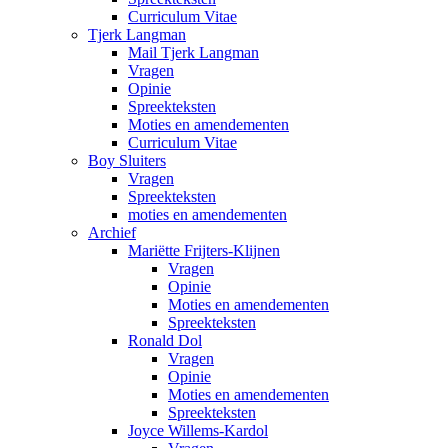
Curriculum Vitae
Tjerk Langman
Mail Tjerk Langman
Vragen
Opinie
Spreekteksten
Moties en amendementen
Curriculum Vitae
Boy Sluiters
Vragen
Spreekteksten
moties en amendementen
Archief
Mariëtte Frijters-Klijnen
Vragen
Opinie
Moties en amendementen
Spreekteksten
Ronald Dol
Vragen
Opinie
Moties en amendementen
Spreekteksten
Joyce Willems-Kardol