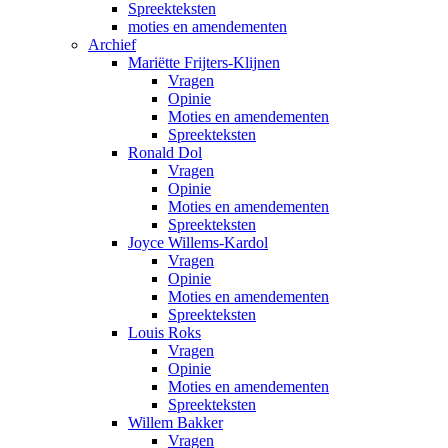
Spreekteksten
moties en amendementen
Archief
Mariëtte Frijters-Klijnen
Vragen
Opinie
Moties en amendementen
Spreekteksten
Ronald Dol
Vragen
Opinie
Moties en amendementen
Spreekteksten
Joyce Willems-Kardol
Vragen
Opinie
Moties en amendementen
Spreekteksten
Louis Roks
Vragen
Opinie
Moties en amendementen
Spreekteksten
Willem Bakker
Vragen