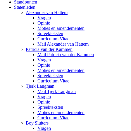
Standpunten
Statenleden
Alexander van Hattem
Vragen
Opinie
Moties en amendementen
Spreekteksten
Curriculum Vitae
Mail Alexander van Hattem
Patricia van der Kammen
Mail Patricia van der Kammen
Vragen
Opinie
Moties en amendementen
Spreekteksten
Curriculum Vitae
Tjerk Langman
Mail Tjerk Langman
Vragen
Opinie
Spreekteksten
Moties en amendementen
Curriculum Vitae
Boy Sluiters
Vragen