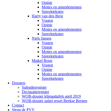
Opinie
Moties en amendementen
Spreekteksten
Harry van den Berg
Vragen
Opinie
Moties en amendementen
Spreekteksten
Niels Jansen
Vragen
Opinie
Moties en amendementen
Spreekteksten
Maikel Boon
Vragen
Opinie
Moties en amendementen
Spreekteksten
Dossiers
Subsidieregister
Declaratieregister
WOB-dossier klimaattafels april 2019
WOB-dossier safari resort Beekse Bergen
Contact
Steun de PVV