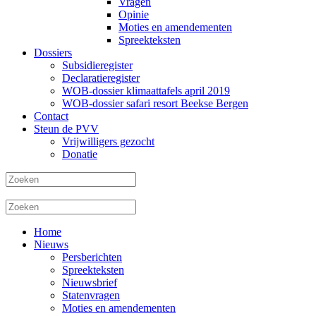
Vragen
Opinie
Moties en amendementen
Spreekteksten
Dossiers
Subsidieregister
Declaratieregister
WOB-dossier klimaattafels april 2019
WOB-dossier safari resort Beekse Bergen
Contact
Steun de PVV
Vrijwilligers gezocht
Donatie
Home
Nieuws
Persberichten
Spreekteksten
Nieuwsbrief
Statenvragen
Moties en amendementen