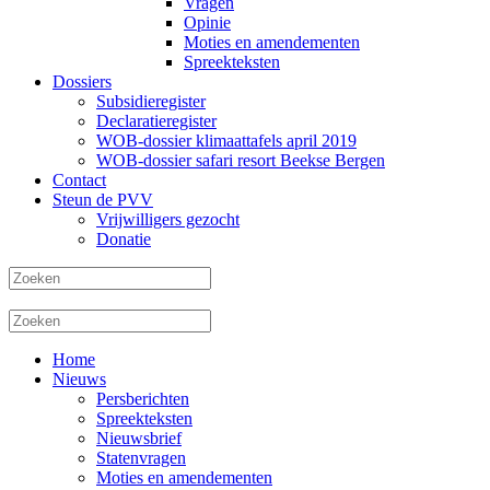
Vragen
Opinie
Moties en amendementen
Spreekteksten
Dossiers
Subsidieregister
Declaratieregister
WOB-dossier klimaattafels april 2019
WOB-dossier safari resort Beekse Bergen
Contact
Steun de PVV
Vrijwilligers gezocht
Donatie
Home
Nieuws
Persberichten
Spreekteksten
Nieuwsbrief
Statenvragen
Moties en amendementen