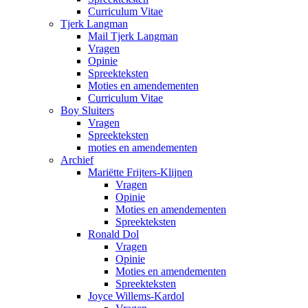
Curriculum Vitae
Tjerk Langman
Mail Tjerk Langman
Vragen
Opinie
Spreekteksten
Moties en amendementen
Curriculum Vitae
Boy Sluiters
Vragen
Spreekteksten
moties en amendementen
Archief
Mariëtte Frijters-Klijnen
Vragen
Opinie
Moties en amendementen
Spreekteksten
Ronald Dol
Vragen
Opinie
Moties en amendementen
Spreekteksten
Joyce Willems-Kardol