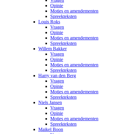
Vragen
Opinie
Moties en amendementen
Spreekteksten
Louis Roks
Vragen
Opinie
Moties en amendementen
Spreekteksten
Willem Bakker
Vragen
Opinie
Moties en amendementen
Spreekteksten
Harry van den Berg
Vragen
Opinie
Moties en amendementen
Spreekteksten
Niels Jansen
Vragen
Opinie
Moties en amendementen
Spreekteksten
Maikel Boon