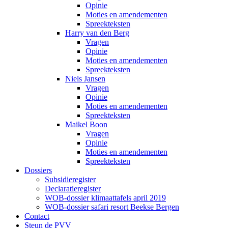
Opinie
Moties en amendementen
Spreekteksten
Harry van den Berg
Vragen
Opinie
Moties en amendementen
Spreekteksten
Niels Jansen
Vragen
Opinie
Moties en amendementen
Spreekteksten
Maikel Boon
Vragen
Opinie
Moties en amendementen
Spreekteksten
Dossiers
Subsidieregister
Declaratieregister
WOB-dossier klimaattafels april 2019
WOB-dossier safari resort Beekse Bergen
Contact
Steun de PVV