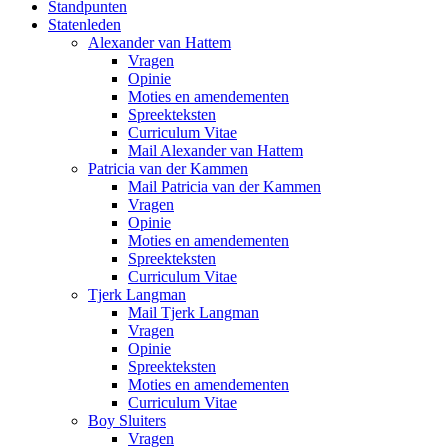
Standpunten
Statenleden
Alexander van Hattem
Vragen
Opinie
Moties en amendementen
Spreekteksten
Curriculum Vitae
Mail Alexander van Hattem
Patricia van der Kammen
Mail Patricia van der Kammen
Vragen
Opinie
Moties en amendementen
Spreekteksten
Curriculum Vitae
Tjerk Langman
Mail Tjerk Langman
Vragen
Opinie
Spreekteksten
Moties en amendementen
Curriculum Vitae
Boy Sluiters
Vragen