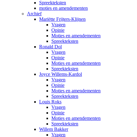
Spreekteksten
moties en amendementen
Archief
Mariëtte Frijters-Klijnen
Vragen
Opinie
Moties en amendementen
Spreekteksten
Ronald Dol
Vragen
Opinie
Moties en amendementen
Spreekteksten
Joyce Willems-Kardol
Vragen
Opinie
Moties en amendementen
Spreekteksten
Louis Roks
Vragen
Opinie
Moties en amendementen
Spreekteksten
Willem Bakker
Vragen