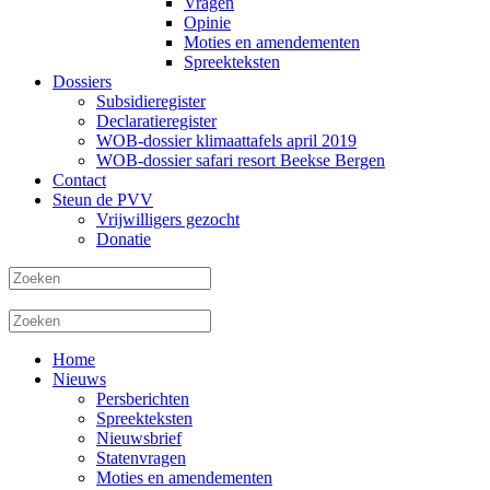
Vragen
Opinie
Moties en amendementen
Spreekteksten
Dossiers
Subsidieregister
Declaratieregister
WOB-dossier klimaattafels april 2019
WOB-dossier safari resort Beekse Bergen
Contact
Steun de PVV
Vrijwilligers gezocht
Donatie
Home
Nieuws
Persberichten
Spreekteksten
Nieuwsbrief
Statenvragen
Moties en amendementen