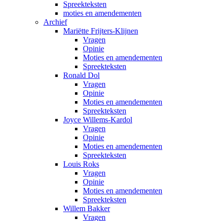
Spreekteksten
moties en amendementen
Archief
Mariëtte Frijters-Klijnen
Vragen
Opinie
Moties en amendementen
Spreekteksten
Ronald Dol
Vragen
Opinie
Moties en amendementen
Spreekteksten
Joyce Willems-Kardol
Vragen
Opinie
Moties en amendementen
Spreekteksten
Louis Roks
Vragen
Opinie
Moties en amendementen
Spreekteksten
Willem Bakker
Vragen