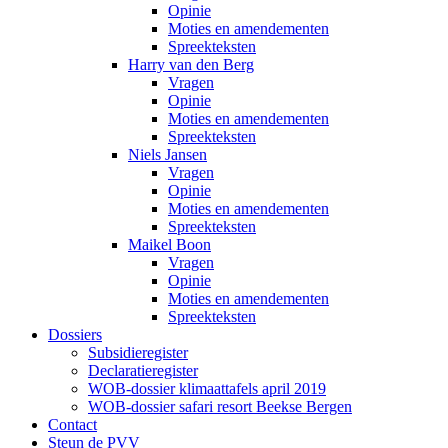
Opinie
Moties en amendementen
Spreekteksten
Harry van den Berg
Vragen
Opinie
Moties en amendementen
Spreekteksten
Niels Jansen
Vragen
Opinie
Moties en amendementen
Spreekteksten
Maikel Boon
Vragen
Opinie
Moties en amendementen
Spreekteksten
Dossiers
Subsidieregister
Declaratieregister
WOB-dossier klimaattafels april 2019
WOB-dossier safari resort Beekse Bergen
Contact
Steun de PVV