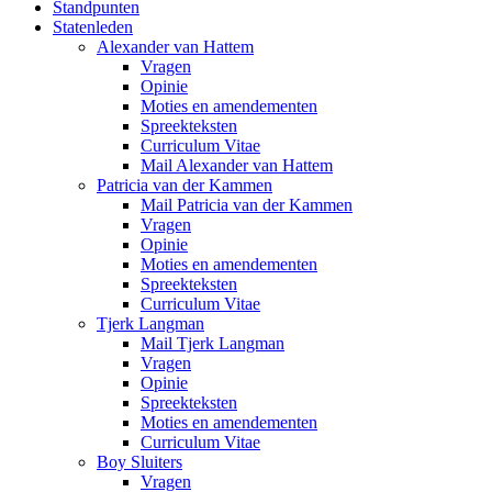
Standpunten
Statenleden
Alexander van Hattem
Vragen
Opinie
Moties en amendementen
Spreekteksten
Curriculum Vitae
Mail Alexander van Hattem
Patricia van der Kammen
Mail Patricia van der Kammen
Vragen
Opinie
Moties en amendementen
Spreekteksten
Curriculum Vitae
Tjerk Langman
Mail Tjerk Langman
Vragen
Opinie
Spreekteksten
Moties en amendementen
Curriculum Vitae
Boy Sluiters
Vragen