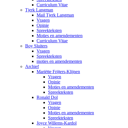
Curriculum Vitae
Tjerk Langman
Mail Tjerk Langman
Vragen
Opinie
Spreekteksten
Moties en amendementen
Curriculum Vitae
Boy Sluiters
Vragen
Spreekteksten
moties en amendementen
Archief
Mariëtte Frijters-Klijnen
Vragen
Opinie
Moties en amendementen
Spreekteksten
Ronald Dol
Vragen
Opinie
Moties en amendementen
Spreekteksten
Joyce Willems-Kardol