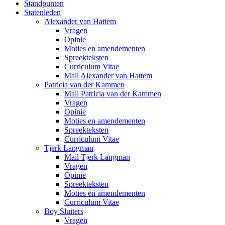
Standpunten
Statenleden
Alexander van Hattem
Vragen
Opinie
Moties en amendementen
Spreekteksten
Curriculum Vitae
Mail Alexander van Hattem
Patricia van der Kammen
Mail Patricia van der Kammen
Vragen
Opinie
Moties en amendementen
Spreekteksten
Curriculum Vitae
Tjerk Langman
Mail Tjerk Langman
Vragen
Opinie
Spreekteksten
Moties en amendementen
Curriculum Vitae
Boy Sluiters
Vragen