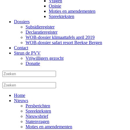
Vragen
Opinie
Moties en amendementen
Spreekteksten
Dossiers
Subsidieregister
Declaratieregister
WOB-dossier klimaattafels april 2019
WOB-dossier safari resort Beekse Bergen
Contact
Steun de PVV
Vrijwilligers gezocht
Donatie
Home
Nieuws
Persberichten
Spreekteksten
Nieuwsbrief
Statenvragen
Moties en amendementen