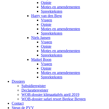
Opinie
Moties en amendementen
Spreekteksten
Harry van den Berg
Vragen
Opinie
Moties en amendementen
Spreekteksten
Niels Jansen
Vragen
Opinie
Moties en amendementen
Spreekteksten
Maikel Boon
Vragen
Opinie
Moties en amendementen
Spreekteksten
Dossiers
Subsidieregister
Declaratieregister
WOB-dossier klimaattafels april 2019
WOB-dossier safari resort Beekse Bergen
Contact
Steun de PVV