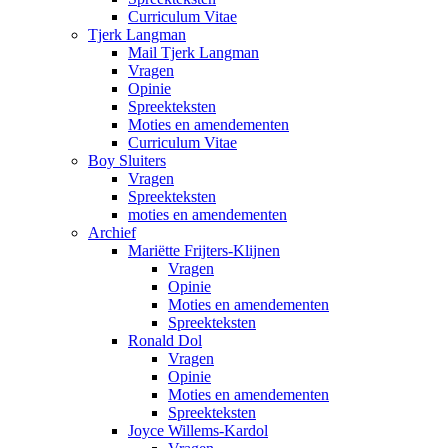
Curriculum Vitae
Tjerk Langman
Mail Tjerk Langman
Vragen
Opinie
Spreekteksten
Moties en amendementen
Curriculum Vitae
Boy Sluiters
Vragen
Spreekteksten
moties en amendementen
Archief
Mariëtte Frijters-Klijnen
Vragen
Opinie
Moties en amendementen
Spreekteksten
Ronald Dol
Vragen
Opinie
Moties en amendementen
Spreekteksten
Joyce Willems-Kardol