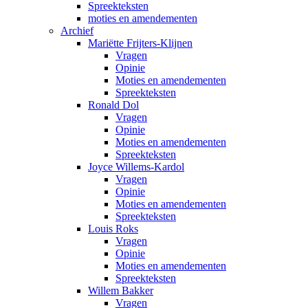
Spreekteksten
moties en amendementen
Archief
Mariëtte Frijters-Klijnen
Vragen
Opinie
Moties en amendementen
Spreekteksten
Ronald Dol
Vragen
Opinie
Moties en amendementen
Spreekteksten
Joyce Willems-Kardol
Vragen
Opinie
Moties en amendementen
Spreekteksten
Louis Roks
Vragen
Opinie
Moties en amendementen
Spreekteksten
Willem Bakker
Vragen