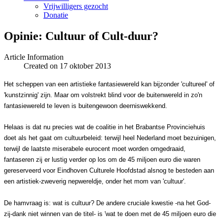
Vrijwilligers gezocht
Donatie
Opinie: Cultuur of Cult-duur?
Article Information
Created on 17 oktober 2013
Het scheppen van een artistieke fantasiewereld kan bijzonder 'cultureel' of
'kunstzinnig' zijn. Maar om volstrekt blind voor de buitenwereld in zo'n
fantasiewereld te leven is buitengewoon deerniswekkend.
Helaas is dat nu precies wat de coalitie in het Brabantse Provinciehuis
doet als het gaat om cultuurbeleid: terwijl heel Nederland moet bezuinigen,
terwijl de laatste miserabele eurocent moet worden omgedraaid,
fantaseren zij er lustig verder op los om de 45 miljoen euro die waren
gereserveerd voor Eindhoven Culturele Hoofdstad alsnog te besteden aan
een artistiek-zweverig nepwereldje, onder het mom van 'cultuur'.
De hamvraag is: wat is cultuur? De andere cruciale kwestie -na het God-
zij-dank niet winnen van de titel- is 'wat te doen met de 45 miljoen euro die