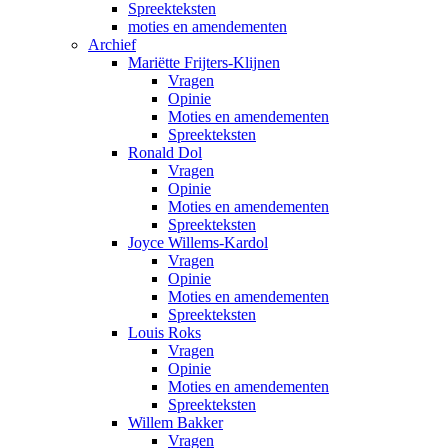
Spreekteksten
moties en amendementen
Archief
Mariëtte Frijters-Klijnen
Vragen
Opinie
Moties en amendementen
Spreekteksten
Ronald Dol
Vragen
Opinie
Moties en amendementen
Spreekteksten
Joyce Willems-Kardol
Vragen
Opinie
Moties en amendementen
Spreekteksten
Louis Roks
Vragen
Opinie
Moties en amendementen
Spreekteksten
Willem Bakker
Vragen