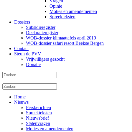
Vragen
Opinie
Moties en amendementen
Spreekteksten
Dossiers
Subsidieregister
Declaratieregister
WOB-dossier klimaattafels april 2019
WOB-dossier safari resort Beekse Bergen
Contact
Steun de PVV
Vrijwilligers gezocht
Donatie
Home
Nieuws
Persberichten
Spreekteksten
Nieuwsbrief
Statenvragen
Moties en amendementen