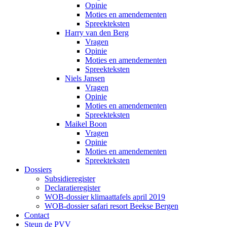
Opinie
Moties en amendementen
Spreekteksten
Harry van den Berg
Vragen
Opinie
Moties en amendementen
Spreekteksten
Niels Jansen
Vragen
Opinie
Moties en amendementen
Spreekteksten
Maikel Boon
Vragen
Opinie
Moties en amendementen
Spreekteksten
Dossiers
Subsidieregister
Declaratieregister
WOB-dossier klimaattafels april 2019
WOB-dossier safari resort Beekse Bergen
Contact
Steun de PVV