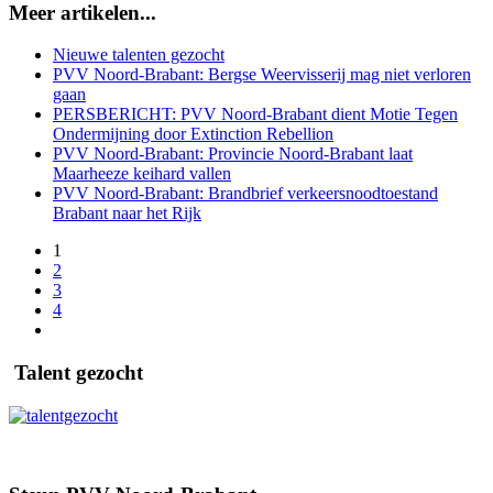
Meer artikelen...
Nieuwe talenten gezocht
PVV Noord-Brabant: Bergse Weervisserij mag niet verloren
gaan
PERSBERICHT: PVV Noord-Brabant dient Motie Tegen
Ondermijning door Extinction Rebellion
PVV Noord-Brabant: Provincie Noord-Brabant laat
Maarheeze keihard vallen
PVV Noord-Brabant: Brandbrief verkeersnoodtoestand
Brabant naar het Rijk
1
2
3
4
Talent gezocht