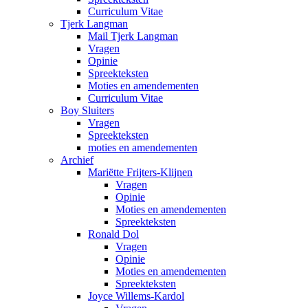
Curriculum Vitae
Tjerk Langman
Mail Tjerk Langman
Vragen
Opinie
Spreekteksten
Moties en amendementen
Curriculum Vitae
Boy Sluiters
Vragen
Spreekteksten
moties en amendementen
Archief
Mariëtte Frijters-Klijnen
Vragen
Opinie
Moties en amendementen
Spreekteksten
Ronald Dol
Vragen
Opinie
Moties en amendementen
Spreekteksten
Joyce Willems-Kardol