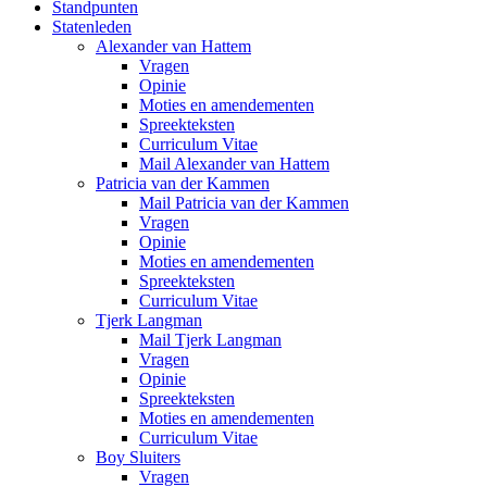
Standpunten
Statenleden
Alexander van Hattem
Vragen
Opinie
Moties en amendementen
Spreekteksten
Curriculum Vitae
Mail Alexander van Hattem
Patricia van der Kammen
Mail Patricia van der Kammen
Vragen
Opinie
Moties en amendementen
Spreekteksten
Curriculum Vitae
Tjerk Langman
Mail Tjerk Langman
Vragen
Opinie
Spreekteksten
Moties en amendementen
Curriculum Vitae
Boy Sluiters
Vragen