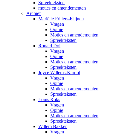
Spreekteksten
moties en amendementen
Archief
Mariëtte Frijters-Klijnen
Vragen
Opinie
Moties en amendementen
Spreekteksten
Ronald Dol
Vragen
Opinie
Moties en amendementen
Spreekteksten
Joyce Willems-Kardol
Vragen
Opinie
Moties en amendementen
Spreekteksten
Louis Roks
Vragen
Opinie
Moties en amendementen
Spreekteksten
Willem Bakker
Vragen