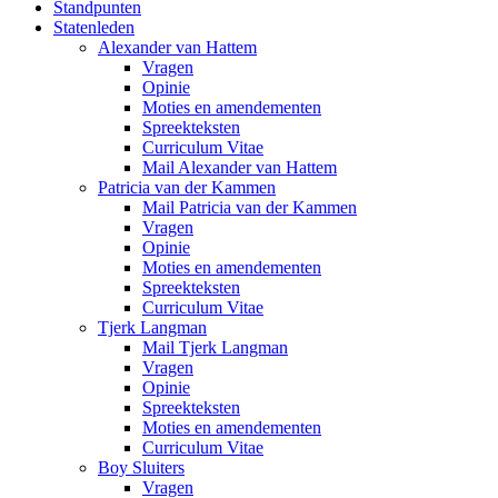
Standpunten
Statenleden
Alexander van Hattem
Vragen
Opinie
Moties en amendementen
Spreekteksten
Curriculum Vitae
Mail Alexander van Hattem
Patricia van der Kammen
Mail Patricia van der Kammen
Vragen
Opinie
Moties en amendementen
Spreekteksten
Curriculum Vitae
Tjerk Langman
Mail Tjerk Langman
Vragen
Opinie
Spreekteksten
Moties en amendementen
Curriculum Vitae
Boy Sluiters
Vragen