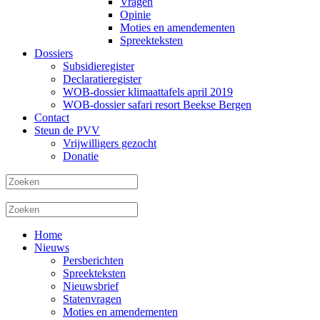
Vragen
Opinie
Moties en amendementen
Spreekteksten
Dossiers
Subsidieregister
Declaratieregister
WOB-dossier klimaattafels april 2019
WOB-dossier safari resort Beekse Bergen
Contact
Steun de PVV
Vrijwilligers gezocht
Donatie
Home
Nieuws
Persberichten
Spreekteksten
Nieuwsbrief
Statenvragen
Moties en amendementen