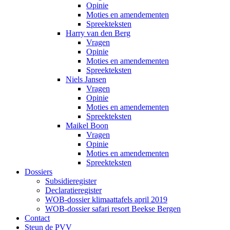
Opinie
Moties en amendementen
Spreekteksten
Harry van den Berg
Vragen
Opinie
Moties en amendementen
Spreekteksten
Niels Jansen
Vragen
Opinie
Moties en amendementen
Spreekteksten
Maikel Boon
Vragen
Opinie
Moties en amendementen
Spreekteksten
Dossiers
Subsidieregister
Declaratieregister
WOB-dossier klimaattafels april 2019
WOB-dossier safari resort Beekse Bergen
Contact
Steun de PVV