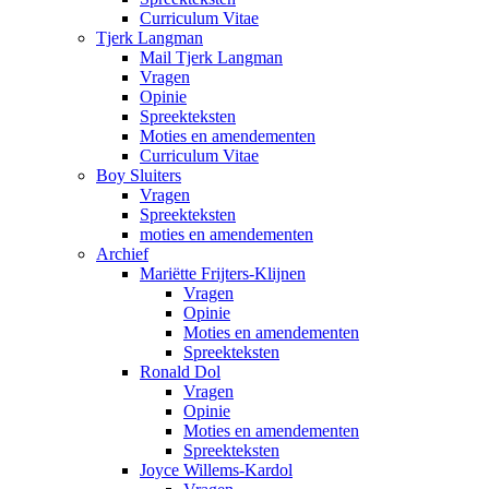
Curriculum Vitae
Tjerk Langman
Mail Tjerk Langman
Vragen
Opinie
Spreekteksten
Moties en amendementen
Curriculum Vitae
Boy Sluiters
Vragen
Spreekteksten
moties en amendementen
Archief
Mariëtte Frijters-Klijnen
Vragen
Opinie
Moties en amendementen
Spreekteksten
Ronald Dol
Vragen
Opinie
Moties en amendementen
Spreekteksten
Joyce Willems-Kardol