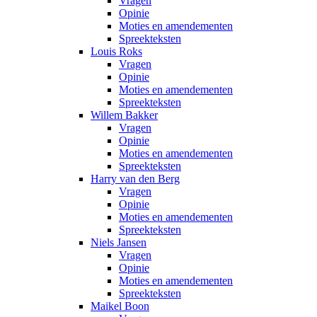
Vragen
Opinie
Moties en amendementen
Spreekteksten
Louis Roks
Vragen
Opinie
Moties en amendementen
Spreekteksten
Willem Bakker
Vragen
Opinie
Moties en amendementen
Spreekteksten
Harry van den Berg
Vragen
Opinie
Moties en amendementen
Spreekteksten
Niels Jansen
Vragen
Opinie
Moties en amendementen
Spreekteksten
Maikel Boon