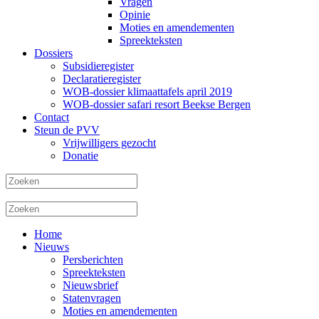
Vragen
Opinie
Moties en amendementen
Spreekteksten
Dossiers
Subsidieregister
Declaratieregister
WOB-dossier klimaattafels april 2019
WOB-dossier safari resort Beekse Bergen
Contact
Steun de PVV
Vrijwilligers gezocht
Donatie
Home
Nieuws
Persberichten
Spreekteksten
Nieuwsbrief
Statenvragen
Moties en amendementen