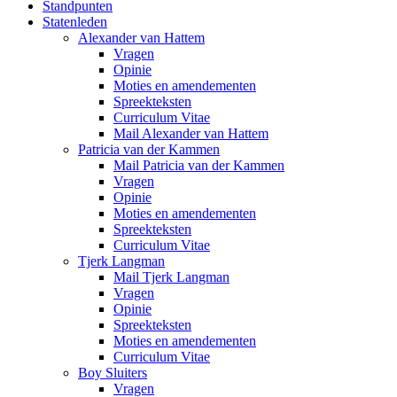
Standpunten
Statenleden
Alexander van Hattem
Vragen
Opinie
Moties en amendementen
Spreekteksten
Curriculum Vitae
Mail Alexander van Hattem
Patricia van der Kammen
Mail Patricia van der Kammen
Vragen
Opinie
Moties en amendementen
Spreekteksten
Curriculum Vitae
Tjerk Langman
Mail Tjerk Langman
Vragen
Opinie
Spreekteksten
Moties en amendementen
Curriculum Vitae
Boy Sluiters
Vragen