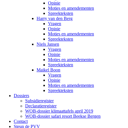
Opinie
Moties en amendementen
Spreekteksten
Harry van den Berg
Vragen
Opinie
Moties en amendementen
Spreekteksten
Niels Jansen
Vragen
Opinie
Moties en amendementen
Spreekteksten
Maikel Boon
Vragen
Opinie
Moties en amendementen
Spreekteksten
Dossiers
Subsidieregister
Declaratieregister
WOB-dossier klimaattafels april 2019
WOB-dossier safari resort Beekse Bergen
Contact
Steun de PVV