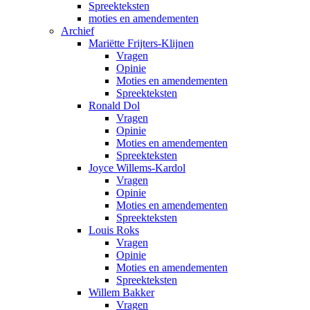
Spreekteksten
moties en amendementen
Archief
Mariëtte Frijters-Klijnen
Vragen
Opinie
Moties en amendementen
Spreekteksten
Ronald Dol
Vragen
Opinie
Moties en amendementen
Spreekteksten
Joyce Willems-Kardol
Vragen
Opinie
Moties en amendementen
Spreekteksten
Louis Roks
Vragen
Opinie
Moties en amendementen
Spreekteksten
Willem Bakker
Vragen