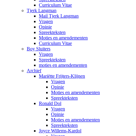
Curriculum Vitae
Tjerk Langman
Mail Tjerk Langman
Vragen
Opinie
Spreekteksten
Moties en amendementen
Curriculum Vitae
Boy Sluiters
Vragen
Spreekteksten
moties en amendementen
Archief
Mariëtte Frijters-Klijnen
Vragen
Opinie
Moties en amendementen
Spreekteksten
Ronald Dol
Vragen
Opinie
Moties en amendementen
Spreekteksten
Joyce Willems-Kardol