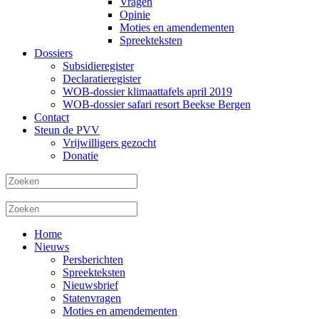
Vragen
Opinie
Moties en amendementen
Spreekteksten
Dossiers
Subsidieregister
Declaratieregister
WOB-dossier klimaattafels april 2019
WOB-dossier safari resort Beekse Bergen
Contact
Steun de PVV
Vrijwilligers gezocht
Donatie
Home
Nieuws
Persberichten
Spreekteksten
Nieuwsbrief
Statenvragen
Moties en amendementen