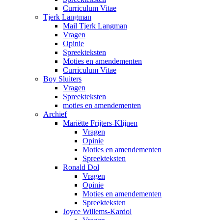
Curriculum Vitae
Tjerk Langman
Mail Tjerk Langman
Vragen
Opinie
Spreekteksten
Moties en amendementen
Curriculum Vitae
Boy Sluiters
Vragen
Spreekteksten
moties en amendementen
Archief
Mariëtte Frijters-Klijnen
Vragen
Opinie
Moties en amendementen
Spreekteksten
Ronald Dol
Vragen
Opinie
Moties en amendementen
Spreekteksten
Joyce Willems-Kardol