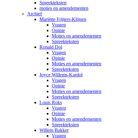
Spreekteksten
moties en amendementen
Archief
Mariëtte Frijters-Klijnen
Vragen
Opinie
Moties en amendementen
Spreekteksten
Ronald Dol
Vragen
Opinie
Moties en amendementen
Spreekteksten
Joyce Willems-Kardol
Vragen
Opinie
Moties en amendementen
Spreekteksten
Louis Roks
Vragen
Opinie
Moties en amendementen
Spreekteksten
Willem Bakker
Vragen