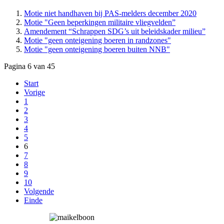
Motie niet handhaven bij PAS-melders december 2020
Motie "Geen beperkingen militaire vliegvelden”
Amendement “Schrappen SDG’s uit beleidskader milieu”
Motie "geen onteigening boeren in randzones"
Motie "geen onteigening boeren buiten NNB"
Pagina 6 van 45
Start
Vorige
1
2
3
4
5
6
7
8
9
10
Volgende
Einde