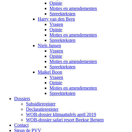
Opinie
Moties en amendementen
Spreekteksten
Harry van den Berg
Vragen
Opinie
Moties en amendementen
Spreekteksten
Niels Jansen
Vragen
Opinie
Moties en amendementen
Spreekteksten
Maikel Boon
Vragen
Opinie
Moties en amendementen
Spreekteksten
Dossiers
Subsidieregister
Declaratieregister
WOB-dossier klimaattafels april 2019
WOB-dossier safari resort Beekse Bergen
Contact
Steun de PVV