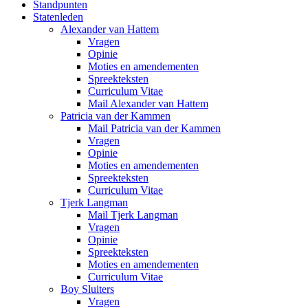
Standpunten
Statenleden
Alexander van Hattem
Vragen
Opinie
Moties en amendementen
Spreekteksten
Curriculum Vitae
Mail Alexander van Hattem
Patricia van der Kammen
Mail Patricia van der Kammen
Vragen
Opinie
Moties en amendementen
Spreekteksten
Curriculum Vitae
Tjerk Langman
Mail Tjerk Langman
Vragen
Opinie
Spreekteksten
Moties en amendementen
Curriculum Vitae
Boy Sluiters
Vragen