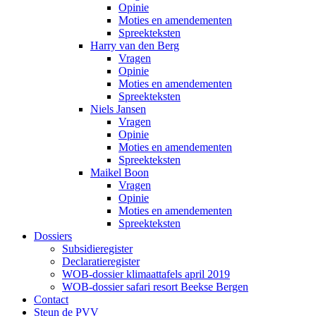
Opinie
Moties en amendementen
Spreekteksten
Harry van den Berg
Vragen
Opinie
Moties en amendementen
Spreekteksten
Niels Jansen
Vragen
Opinie
Moties en amendementen
Spreekteksten
Maikel Boon
Vragen
Opinie
Moties en amendementen
Spreekteksten
Dossiers
Subsidieregister
Declaratieregister
WOB-dossier klimaattafels april 2019
WOB-dossier safari resort Beekse Bergen
Contact
Steun de PVV