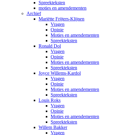
Spreekteksten
moties en amendementen
Archief
Mariëtte Frijters-Klijnen
Vragen
Opinie
Moties en amendementen
Spreekteksten
Ronald Dol
Vragen
Opinie
Moties en amendementen
Spreekteksten
Joyce Willems-Kardol
Vragen
Opinie
Moties en amendementen
Spreekteksten
Louis Roks
Vragen
Opinie
Moties en amendementen
Spreekteksten
Willem Bakker
Vragen