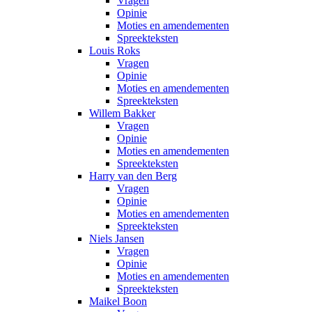
Vragen
Opinie
Moties en amendementen
Spreekteksten
Louis Roks
Vragen
Opinie
Moties en amendementen
Spreekteksten
Willem Bakker
Vragen
Opinie
Moties en amendementen
Spreekteksten
Harry van den Berg
Vragen
Opinie
Moties en amendementen
Spreekteksten
Niels Jansen
Vragen
Opinie
Moties en amendementen
Spreekteksten
Maikel Boon