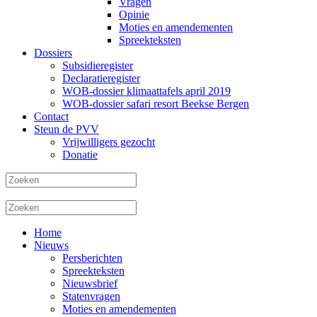
Vragen
Opinie
Moties en amendementen
Spreekteksten
Dossiers
Subsidieregister
Declaratieregister
WOB-dossier klimaattafels april 2019
WOB-dossier safari resort Beekse Bergen
Contact
Steun de PVV
Vrijwilligers gezocht
Donatie
Home
Nieuws
Persberichten
Spreekteksten
Nieuwsbrief
Statenvragen
Moties en amendementen