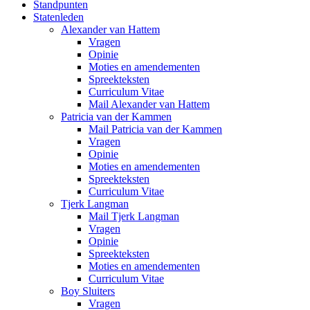
Standpunten
Statenleden
Alexander van Hattem
Vragen
Opinie
Moties en amendementen
Spreekteksten
Curriculum Vitae
Mail Alexander van Hattem
Patricia van der Kammen
Mail Patricia van der Kammen
Vragen
Opinie
Moties en amendementen
Spreekteksten
Curriculum Vitae
Tjerk Langman
Mail Tjerk Langman
Vragen
Opinie
Spreekteksten
Moties en amendementen
Curriculum Vitae
Boy Sluiters
Vragen