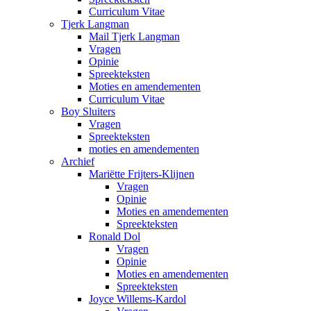
Curriculum Vitae
Tjerk Langman
Mail Tjerk Langman
Vragen
Opinie
Spreekteksten
Moties en amendementen
Curriculum Vitae
Boy Sluiters
Vragen
Spreekteksten
moties en amendementen
Archief
Mariëtte Frijters-Klijnen
Vragen
Opinie
Moties en amendementen
Spreekteksten
Ronald Dol
Vragen
Opinie
Moties en amendementen
Spreekteksten
Joyce Willems-Kardol