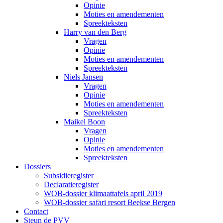
Opinie
Moties en amendementen
Spreekteksten
Harry van den Berg
Vragen
Opinie
Moties en amendementen
Spreekteksten
Niels Jansen
Vragen
Opinie
Moties en amendementen
Spreekteksten
Maikel Boon
Vragen
Opinie
Moties en amendementen
Spreekteksten
Dossiers
Subsidieregister
Declaratieregister
WOB-dossier klimaattafels april 2019
WOB-dossier safari resort Beekse Bergen
Contact
Steun de PVV