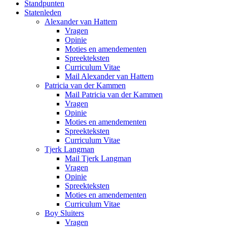
Standpunten
Statenleden
Alexander van Hattem
Vragen
Opinie
Moties en amendementen
Spreekteksten
Curriculum Vitae
Mail Alexander van Hattem
Patricia van der Kammen
Mail Patricia van der Kammen
Vragen
Opinie
Moties en amendementen
Spreekteksten
Curriculum Vitae
Tjerk Langman
Mail Tjerk Langman
Vragen
Opinie
Spreekteksten
Moties en amendementen
Curriculum Vitae
Boy Sluiters
Vragen