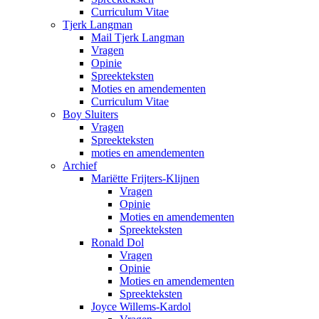
Curriculum Vitae
Tjerk Langman
Mail Tjerk Langman
Vragen
Opinie
Spreekteksten
Moties en amendementen
Curriculum Vitae
Boy Sluiters
Vragen
Spreekteksten
moties en amendementen
Archief
Mariëtte Frijters-Klijnen
Vragen
Opinie
Moties en amendementen
Spreekteksten
Ronald Dol
Vragen
Opinie
Moties en amendementen
Spreekteksten
Joyce Willems-Kardol