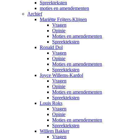
Spreekteksten
moties en amendementen
Archief
Mariëtte Frijters-Klijnen
Vragen
Opinie
Moties en amendementen
Spreekteksten
Ronald Dol
Vragen
Opinie
Moties en amendementen
Spreekteksten
Joyce Willems-Kardol
Vragen
Opinie
Moties en amendementen
Spreekteksten
Louis Roks
Vragen
Opinie
Moties en amendementen
Spreekteksten
Willem Bakker
Vragen