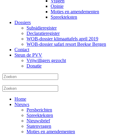
Vragen
Opinie
Moties en amendementen
Spreekteksten
Dossiers
Subsidieregister
Declaratieregister
WOB-dossier klimaattafels april 2019
WOB-dossier safari resort Beekse Bergen
Contact
Steun de PVV
Vrijwilligers gezocht
Donatie
Home
Nieuws
Persberichten
Spreekteksten
Nieuwsbrief
Statenvragen
Moties en amendementen