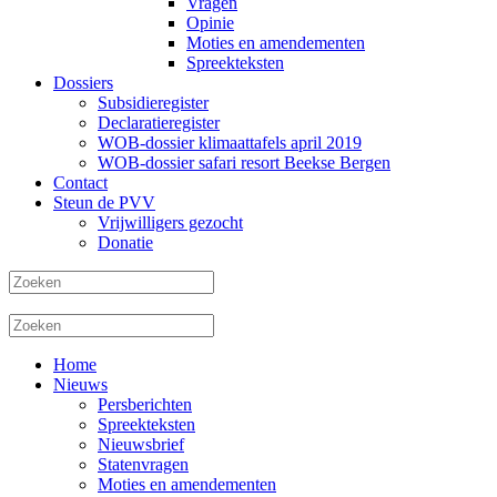
Vragen
Opinie
Moties en amendementen
Spreekteksten
Dossiers
Subsidieregister
Declaratieregister
WOB-dossier klimaattafels april 2019
WOB-dossier safari resort Beekse Bergen
Contact
Steun de PVV
Vrijwilligers gezocht
Donatie
Home
Nieuws
Persberichten
Spreekteksten
Nieuwsbrief
Statenvragen
Moties en amendementen