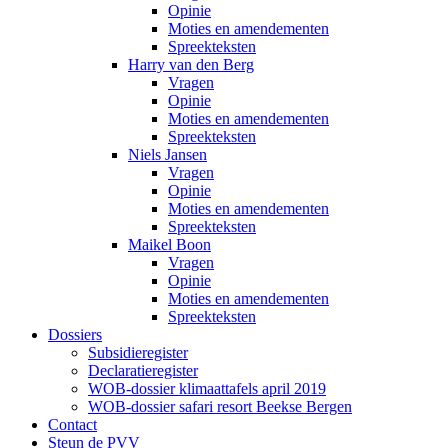
Opinie
Moties en amendementen
Spreekteksten
Harry van den Berg
Vragen
Opinie
Moties en amendementen
Spreekteksten
Niels Jansen
Vragen
Opinie
Moties en amendementen
Spreekteksten
Maikel Boon
Vragen
Opinie
Moties en amendementen
Spreekteksten
Dossiers
Subsidieregister
Declaratieregister
WOB-dossier klimaattafels april 2019
WOB-dossier safari resort Beekse Bergen
Contact
Steun de PVV