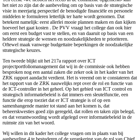
het niet zo zijn dat de aanbeveling om op basis van de strategische
visie in meerjarig perspectief de benodigde financiële en personele
middelen te formuleren letterlijk ter harte wordt genomen. Dat
betekent namelijk: eerst allerlei mooie plannen maken en dan kijken
hoeveel het gaat kosten . De PVV vraagt het college dan ook hier
om eerst een budget vast te stellen, en van daaruit op basis van een
heldere strategie de wensen en noodzakelijkheden te prioriteren.
Oftewel maak vanwege budgettaire beperkingen de noodzakelijke
strategische keuzes.
Ten tweede blijkt uit het 217a rapport over ICT
projectportfoliomanagement dat wij in de commissie ook hebben
besproken nog een aantal zaken die zeker ook in het kader van het
ZRK rapport aandacht verdient. Het is vreemd om te constateren dat
het rapport van de ZRK nauwelijks rept over de rol en functie van
de ICT-controller in het geheel. Op het gebied van ICT control en
strategisch informatiebeleid is dat immers een sleutelfunctie, een
functie die erop toeziet dat er ICT strategie is of op een
samenhangende manier tot stand aan het komen is, dat
beheerskwesties goed zijn geregeld, dat rollen en taken zijn belegd,
en dat verantwoording wordt afgelegd over informatiebeleid in de
ruimste zin van het woord.
Wij willen in dit kader het college vragen om in plaats van bij
aanbeveling 4 te bestuderen of de verankering van de rol van Chief