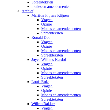
Spreekteksten
moties en amendementen
Archief
Mariëtte Frijters-Klijnen
Vragen
Opinie
Moties en amendementen
Spreekteksten
Ronald Dol
Vragen
Opinie
Moties en amendementen
Spreekteksten
Joyce Willems-Kardol
Vragen
Opinie
Moties en amendementen
Spreekteksten
Louis Roks
Vragen
Opinie
Moties en amendementen
Spreekteksten
Willem Bakker
Vragen