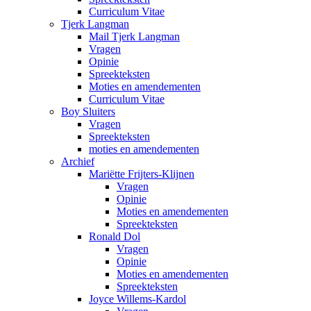
Curriculum Vitae
Tjerk Langman
Mail Tjerk Langman
Vragen
Opinie
Spreekteksten
Moties en amendementen
Curriculum Vitae
Boy Sluiters
Vragen
Spreekteksten
moties en amendementen
Archief
Mariëtte Frijters-Klijnen
Vragen
Opinie
Moties en amendementen
Spreekteksten
Ronald Dol
Vragen
Opinie
Moties en amendementen
Spreekteksten
Joyce Willems-Kardol