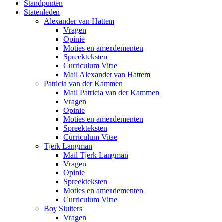
Standpunten
Statenleden
Alexander van Hattem
Vragen
Opinie
Moties en amendementen
Spreekteksten
Curriculum Vitae
Mail Alexander van Hattem
Patricia van der Kammen
Mail Patricia van der Kammen
Vragen
Opinie
Moties en amendementen
Spreekteksten
Curriculum Vitae
Tjerk Langman
Mail Tjerk Langman
Vragen
Opinie
Spreekteksten
Moties en amendementen
Curriculum Vitae
Boy Sluiters
Vragen