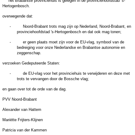
het Brabantse provinciehuis is gelegen in de provinciehoofdstad ’s-
Hertogenbosch.
overwegende dat:
-
Noord-Brabant trots mag zijn op Nederland, Noord-Brabant, en
provinciehoofdstad 's-Hertogenbosch en dat ook mag tonen;
-
er geen plaats moet zijn voor de EU-vlag, symbool van de
bedreiging voor onze Nederlandse en Brabantse autonomie en
zeggenschap.
verzoeken Gedeputeerde Staten:
-
de EU-vlag voor het provinciehuis te verwijderen en deze met
trots te vervangen door de Bossche vlag;
en gaan over tot de orde van de dag.
PVV Noord-Brabant
Alexander van Hattem
Mariëtte Frijters-Klijnen
Patricia van der Kammen