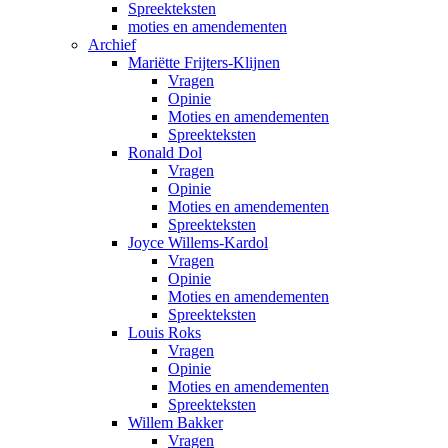
Spreekteksten
moties en amendementen
Archief
Mariëtte Frijters-Klijnen
Vragen
Opinie
Moties en amendementen
Spreekteksten
Ronald Dol
Vragen
Opinie
Moties en amendementen
Spreekteksten
Joyce Willems-Kardol
Vragen
Opinie
Moties en amendementen
Spreekteksten
Louis Roks
Vragen
Opinie
Moties en amendementen
Spreekteksten
Willem Bakker
Vragen