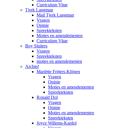
Curriculum Vitae
Tjerk Langman
Mail Tjerk Langman
Vragen
Opinie
Spreekteksten
Moties en amendementen
Curriculum Vitae
Boy Sluiters
Vragen
Spreekteksten
moties en amendementen
Archief
Mariëtte Frijters-Klijnen
Vragen
Opinie
Moties en amendementen
Spreekteksten
Ronald Dol
Vragen
Opinie
Moties en amendementen
Spreekteksten
Joyce Willems-Kardol