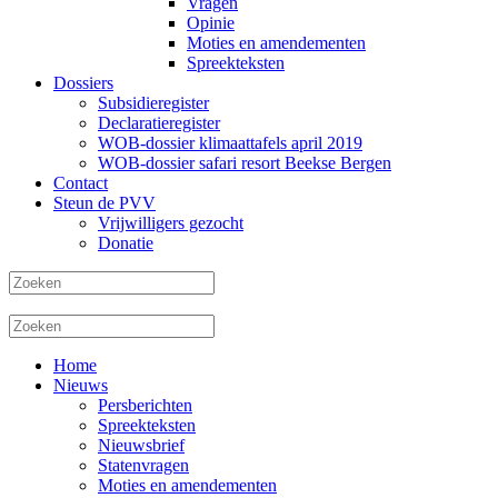
Vragen
Opinie
Moties en amendementen
Spreekteksten
Dossiers
Subsidieregister
Declaratieregister
WOB-dossier klimaattafels april 2019
WOB-dossier safari resort Beekse Bergen
Contact
Steun de PVV
Vrijwilligers gezocht
Donatie
Home
Nieuws
Persberichten
Spreekteksten
Nieuwsbrief
Statenvragen
Moties en amendementen