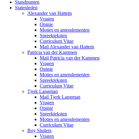
Standpunten
Statenleden
Alexander van Hattem
Vragen
Opinie
Moties en amendementen
Spreekteksten
Curriculum Vitae
Mail Alexander van Hattem
Patricia van der Kammen
Mail Patricia van der Kammen
Vragen
Opinie
Moties en amendementen
Spreekteksten
Curriculum Vitae
Tjerk Langman
Mail Tjerk Langman
Vragen
Opinie
Spreekteksten
Moties en amendementen
Curriculum Vitae
Boy Sluiters
Vragen