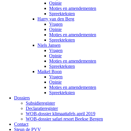
Opinie
Moties en amendementen
Spreekteksten
Harry van den Berg
Vragen
Opinie
Moties en amendementen
Spreekteksten
Niels Jansen
Vragen
Opinie
Moties en amendementen
Spreekteksten
Maikel Boon
Vragen
Opinie
Moties en amendementen
Spreekteksten
Dossiers
Subsidieregister
Declaratieregister
WOB-dossier klimaattafels april 2019
WOB-dossier safari resort Beekse Bergen
Contact
Steun de PVV