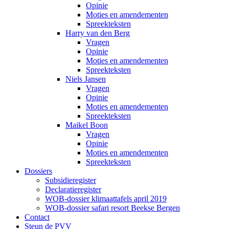
Opinie
Moties en amendementen
Spreekteksten
Harry van den Berg
Vragen
Opinie
Moties en amendementen
Spreekteksten
Niels Jansen
Vragen
Opinie
Moties en amendementen
Spreekteksten
Maikel Boon
Vragen
Opinie
Moties en amendementen
Spreekteksten
Dossiers
Subsidieregister
Declaratieregister
WOB-dossier klimaattafels april 2019
WOB-dossier safari resort Beekse Bergen
Contact
Steun de PVV