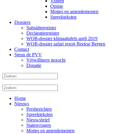
Vragen
Opinie
Moties en amendementen
Spreekteksten
Dossiers
Subsidieregister
Declaratieregister
WOB-dossier klimaattafels april 2019
WOB-dossier safari resort Beekse Bergen
Contact
Steun de PVV
Vrijwilligers gezocht
Donatie
Home
Nieuws
Persberichten
Spreekteksten
Nieuwsbrief
Statenvragen
Moties en amendementen