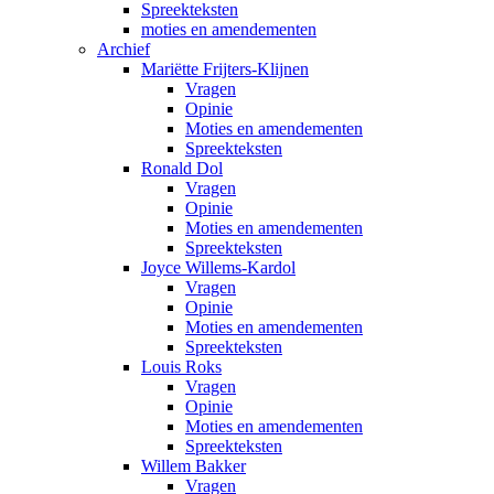
Spreekteksten
moties en amendementen
Archief
Mariëtte Frijters-Klijnen
Vragen
Opinie
Moties en amendementen
Spreekteksten
Ronald Dol
Vragen
Opinie
Moties en amendementen
Spreekteksten
Joyce Willems-Kardol
Vragen
Opinie
Moties en amendementen
Spreekteksten
Louis Roks
Vragen
Opinie
Moties en amendementen
Spreekteksten
Willem Bakker
Vragen