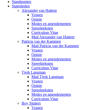
Standpunten
Statenleden
Alexander van Hattem
Vragen
Opinie
Moties en amendementen
Spreekteksten
Curriculum Vitae
Mail Alexander van Hattem
Patricia van der Kammen
Mail Patricia van der Kammen
Vragen
Opinie
Moties en amendementen
Spreekteksten
Curriculum Vitae
Tjerk Langman
Mail Tjerk Langman
Vragen
Opinie
Spreekteksten
Moties en amendementen
Curriculum Vitae
Boy Sluiters
Vragen