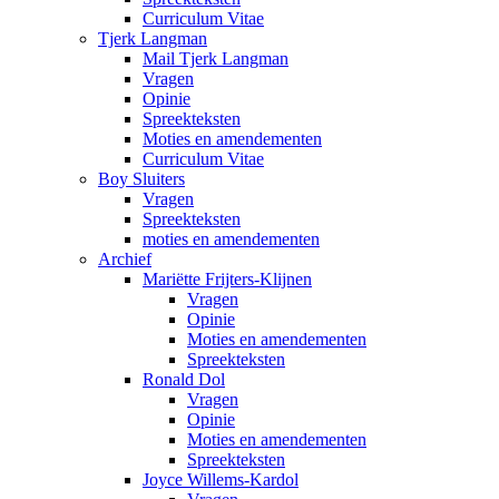
Curriculum Vitae
Tjerk Langman
Mail Tjerk Langman
Vragen
Opinie
Spreekteksten
Moties en amendementen
Curriculum Vitae
Boy Sluiters
Vragen
Spreekteksten
moties en amendementen
Archief
Mariëtte Frijters-Klijnen
Vragen
Opinie
Moties en amendementen
Spreekteksten
Ronald Dol
Vragen
Opinie
Moties en amendementen
Spreekteksten
Joyce Willems-Kardol