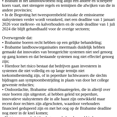
• Brabant in het landbouwbeleid nog altijd een andere en scherpere
koers vaart, met strengere regels en termijnen die afwijken van die in
andere provincies;
• In de Begroting het tweesporenbeleid inzake de emissiearme
stalsystemen verder wordt verankerd, met een deadline van 1 januari
2026 voor melkvee- en kalverhouders en de oude deadline van 1 juli
2024 die blijft gehandhaafd voor de overige sectoren;
Overwegende dat:
• Brabantse boeren recht hebben op een gelijke behandeling;
• Brabantse landbouworganisaties meermaals duidelijk hebben
gemaakt dat innovaties van brongerichte systemen niet snel genoeg
op gang komen en dat bestaande systemen nog niet effectief genoeg
zijn;
• Hierdoor het risico bestaat dat bedrijven gaan investeren in
systemen die niet volledig en op lange termijn niet
toekomstbestendig zijn, of in peperdure luchtwassers die slechts
bijdragen aan symptoombestrijding in plaats van door het college
gewenste reducties;
• Ondoordachte, Brabantse stikstofmaatregelen, die in allerijl over
onze boeren zijn uitgestort, al hebben geleid tot peperdure,
innovatieve stalsystemen die in alle haast zijn ontwikkeld maar
recent door rechters zijn afgeschoten, waardoor veehouders
financieel gedupeerd zijn en met het oog op de Brabantse deadline
nog meer in de knel komen;