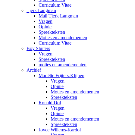
Curriculum Vitae
Tjerk Langman
Mail Tjerk Langman
Vragen
Opinie
Spreekteksten
Moties en amendementen
Curriculum Vitae
Boy Sluiters
Vragen
Spreekteksten
moties en amendementen
Archief
Mariëtte Frijters-Klijnen
Vragen
Opinie
Moties en amendementen
Spreekteksten
Ronald Dol
Vragen
Opinie
Moties en amendementen
Spreekteksten
Joyce Willems-Kardol