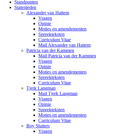
Standpunten
Statenleden
Alexander van Hattem
Vragen
Opinie
Moties en amendementen
Spreekteksten
Curriculum Vitae
Mail Alexander van Hattem
Patricia van der Kammen
Mail Patricia van der Kammen
Vragen
Opinie
Moties en amendementen
Spreekteksten
Curriculum Vitae
Tjerk Langman
Mail Tjerk Langman
Vragen
Opinie
Spreekteksten
Moties en amendementen
Curriculum Vitae
Boy Sluiters
Vragen