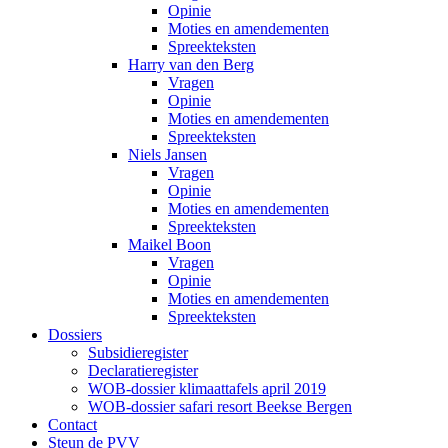
Opinie
Moties en amendementen
Spreekteksten
Harry van den Berg
Vragen
Opinie
Moties en amendementen
Spreekteksten
Niels Jansen
Vragen
Opinie
Moties en amendementen
Spreekteksten
Maikel Boon
Vragen
Opinie
Moties en amendementen
Spreekteksten
Dossiers
Subsidieregister
Declaratieregister
WOB-dossier klimaattafels april 2019
WOB-dossier safari resort Beekse Bergen
Contact
Steun de PVV