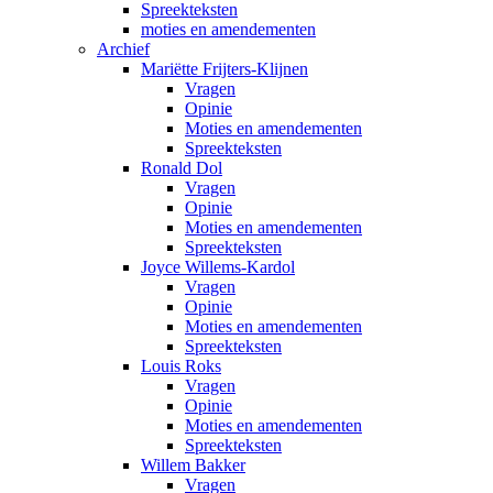
Spreekteksten
moties en amendementen
Archief
Mariëtte Frijters-Klijnen
Vragen
Opinie
Moties en amendementen
Spreekteksten
Ronald Dol
Vragen
Opinie
Moties en amendementen
Spreekteksten
Joyce Willems-Kardol
Vragen
Opinie
Moties en amendementen
Spreekteksten
Louis Roks
Vragen
Opinie
Moties en amendementen
Spreekteksten
Willem Bakker
Vragen