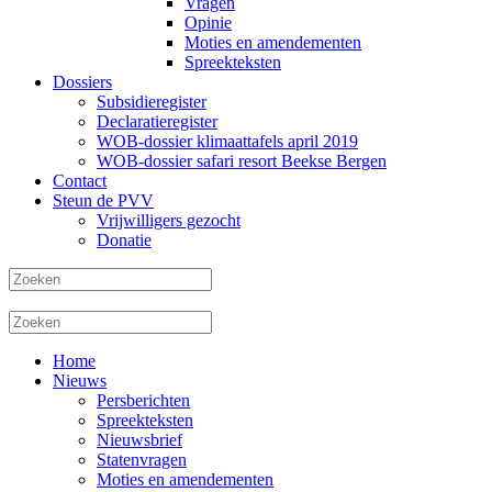
Vragen
Opinie
Moties en amendementen
Spreekteksten
Dossiers
Subsidieregister
Declaratieregister
WOB-dossier klimaattafels april 2019
WOB-dossier safari resort Beekse Bergen
Contact
Steun de PVV
Vrijwilligers gezocht
Donatie
Home
Nieuws
Persberichten
Spreekteksten
Nieuwsbrief
Statenvragen
Moties en amendementen