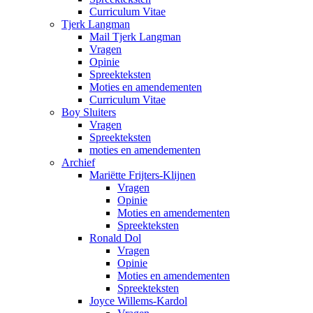
Curriculum Vitae
Tjerk Langman
Mail Tjerk Langman
Vragen
Opinie
Spreekteksten
Moties en amendementen
Curriculum Vitae
Boy Sluiters
Vragen
Spreekteksten
moties en amendementen
Archief
Mariëtte Frijters-Klijnen
Vragen
Opinie
Moties en amendementen
Spreekteksten
Ronald Dol
Vragen
Opinie
Moties en amendementen
Spreekteksten
Joyce Willems-Kardol