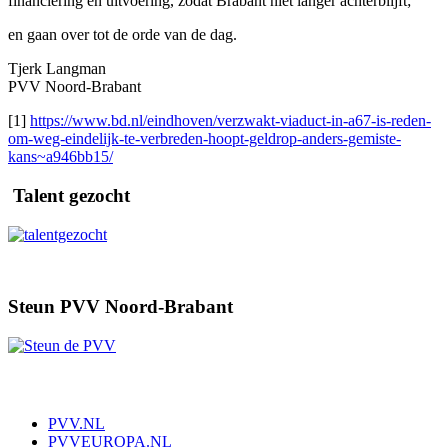
financiering en uitvoering, zodat Brabant niet langer achterblijft;
en gaan over tot de orde van de dag.
Tjerk Langman
PVV Noord-Brabant
[1]
https://www.bd.nl/eindhoven/verzwakt-viaduct-in-a67-is-reden-
om-weg-eindelijk-te-verbreden-hoopt-geldrop-anders-gemiste-
kans~a946bb15/
Talent gezocht
Steun PVV Noord-Brabant
PVV.NL
PVVEUROPA.NL