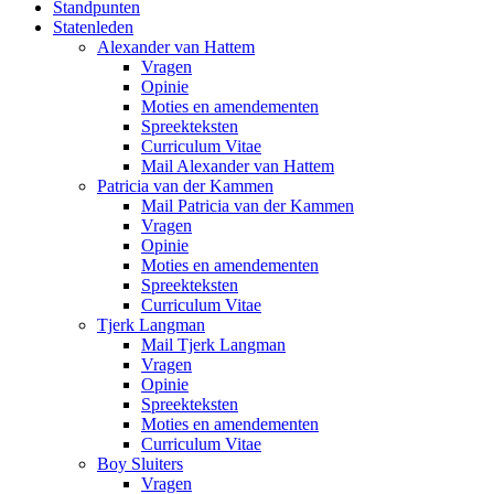
Standpunten
Statenleden
Alexander van Hattem
Vragen
Opinie
Moties en amendementen
Spreekteksten
Curriculum Vitae
Mail Alexander van Hattem
Patricia van der Kammen
Mail Patricia van der Kammen
Vragen
Opinie
Moties en amendementen
Spreekteksten
Curriculum Vitae
Tjerk Langman
Mail Tjerk Langman
Vragen
Opinie
Spreekteksten
Moties en amendementen
Curriculum Vitae
Boy Sluiters
Vragen