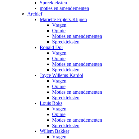
Spreekteksten
moties en amendementen
Archief
Mariëtte Frijters-Klijnen
Vragen
Opinie
Moties en amendementen
Spreekteksten
Ronald Dol
Vragen
Opinie
Moties en amendementen
Spreekteksten
Joyce Willems-Kardol
Vragen
Opinie
Moties en amendementen
Spreekteksten
Louis Roks
Vragen
Opinie
Moties en amendementen
Spreekteksten
Willem Bakker
Vragen