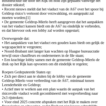
infrastructuur die door het Rijk on hold zijn geplaatst vanwege het
dossier stikstof;
• Recent nieuws meldt dat het viaduct van de A67 over het spoor bij
Geldrop risico’s vertoont door verzwakking, en aangepakt zal
moeten worden;[1]
• De gemeente Geldrop-Mierlo heeft aangegeven dat het aanpakken
van het viaduct kansen biedt om de A67 nu eindelijk te verbreden,
en dat hiervoor ook een lobby zal worden opgestart;
Overwegende dat:
• Het aanpakken van het viaduct een gouden kans biedt om gelijk de
wegcapaciteit te vergroten;
• Noord-Brabant niet langer kan wachten op Haagse bureaucratie
terwijl onze chauffeurs en ondernemers in de file staan;
• Een krachtige lobby samen met de gemeente Geldrop-Mierlo de
druk op het Rijk kan opvoeren om dit eindelijk te regelen;
Roepen Gedeputeerde Staten op:
• Zich per direct aan te sluiten bij de lobby van de gemeente
Geldrop-Mierlo voor verbreding van de A67, minimaal tussen
Leenderheide en Geldrop;
• Actief mee te werken aan een plan waarin de aanpak van het
risicovolle viaduct wordt gecombineerd met wegverbreding naar
2x3 rijstroken;
• Voor eind 2025 concrete afspraken met het Rijk te maken over