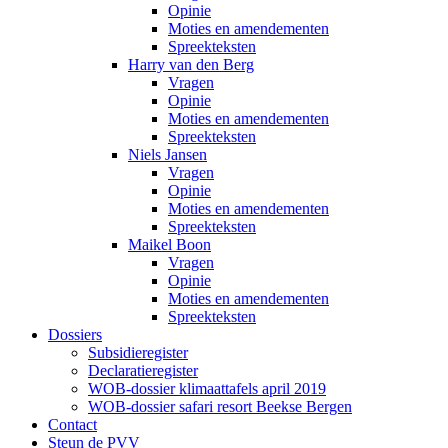
Opinie
Moties en amendementen
Spreekteksten
Harry van den Berg
Vragen
Opinie
Moties en amendementen
Spreekteksten
Niels Jansen
Vragen
Opinie
Moties en amendementen
Spreekteksten
Maikel Boon
Vragen
Opinie
Moties en amendementen
Spreekteksten
Dossiers
Subsidieregister
Declaratieregister
WOB-dossier klimaattafels april 2019
WOB-dossier safari resort Beekse Bergen
Contact
Steun de PVV