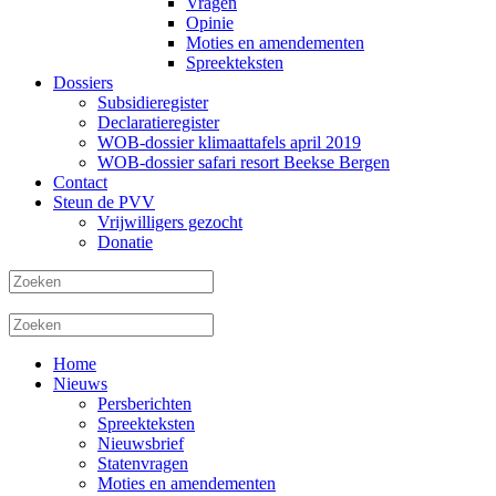
Vragen
Opinie
Moties en amendementen
Spreekteksten
Dossiers
Subsidieregister
Declaratieregister
WOB-dossier klimaattafels april 2019
WOB-dossier safari resort Beekse Bergen
Contact
Steun de PVV
Vrijwilligers gezocht
Donatie
Home
Nieuws
Persberichten
Spreekteksten
Nieuwsbrief
Statenvragen
Moties en amendementen