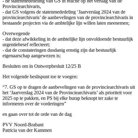
- de statenmededeling van GS in reactie op het verslag van de
Provinciearchivaris,
- dat GS volgens de statenmededeling ‘Jaarverslag 2024 van de
provinciearchivaris’ de aanbevelingen van de provinciearchivaris in
bestaande projecten via de ambtelijke lijn willen laten meenemen;
Overwegende
- dat deze afwikkeling in de ambtelijke lijn onvoldoende bestuurlijk
urgentiebesef reflecteert;
- dat de constateringen dusdanig ernstig zijn dat bestuurlijk
eigenaarschap aangewezen is;
Besluiten om in Ontwerpbesluit 12/25 B
Het volgende beslispunt toe te voegen:
“7. GS op te dragen de aanbevelingen van de provinciearchivaris uit
het ‘Jaarverslag 2024 van de Provinciearchivaris’ als prioriteit voor
2025 op te pakken, en PS bij elke burap beknopt ter zake te
informeren over de vorderingen”
en gaan over tot de orde van de dag
PVV Noord-Brabant
Patricia van der Kammen