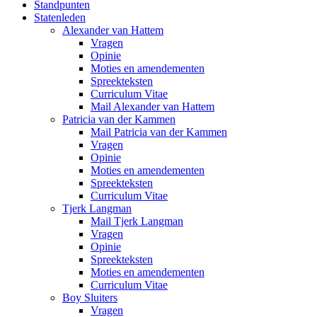
Standpunten
Statenleden
Alexander van Hattem
Vragen
Opinie
Moties en amendementen
Spreekteksten
Curriculum Vitae
Mail Alexander van Hattem
Patricia van der Kammen
Mail Patricia van der Kammen
Vragen
Opinie
Moties en amendementen
Spreekteksten
Curriculum Vitae
Tjerk Langman
Mail Tjerk Langman
Vragen
Opinie
Spreekteksten
Moties en amendementen
Curriculum Vitae
Boy Sluiters
Vragen