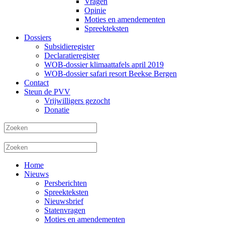
Vragen
Opinie
Moties en amendementen
Spreekteksten
Dossiers
Subsidieregister
Declaratieregister
WOB-dossier klimaattafels april 2019
WOB-dossier safari resort Beekse Bergen
Contact
Steun de PVV
Vrijwilligers gezocht
Donatie
Home
Nieuws
Persberichten
Spreekteksten
Nieuwsbrief
Statenvragen
Moties en amendementen