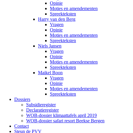
Opinie
Moties en amendementen
Spreekteksten
Harry van den Berg
Vragen
Opinie
Moties en amendementen
Spreekteksten
Niels Jansen
Vragen
Opinie
Moties en amendementen
Spreekteksten
Maikel Boon
Vragen
Opinie
Moties en amendementen
Spreekteksten
Dossiers
Subsidieregister
Declaratieregister
WOB-dossier klimaattafels april 2019
WOB-dossier safari resort Beekse Bergen
Contact
Steun de PVV