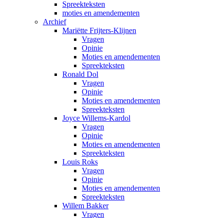
Spreekteksten
moties en amendementen
Archief
Mariëtte Frijters-Klijnen
Vragen
Opinie
Moties en amendementen
Spreekteksten
Ronald Dol
Vragen
Opinie
Moties en amendementen
Spreekteksten
Joyce Willems-Kardol
Vragen
Opinie
Moties en amendementen
Spreekteksten
Louis Roks
Vragen
Opinie
Moties en amendementen
Spreekteksten
Willem Bakker
Vragen