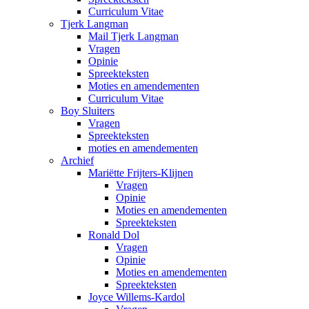
Curriculum Vitae
Tjerk Langman
Mail Tjerk Langman
Vragen
Opinie
Spreekteksten
Moties en amendementen
Curriculum Vitae
Boy Sluiters
Vragen
Spreekteksten
moties en amendementen
Archief
Mariëtte Frijters-Klijnen
Vragen
Opinie
Moties en amendementen
Spreekteksten
Ronald Dol
Vragen
Opinie
Moties en amendementen
Spreekteksten
Joyce Willems-Kardol