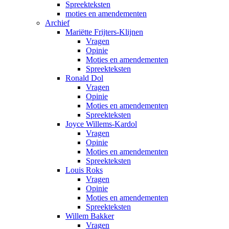
Spreekteksten
moties en amendementen
Archief
Mariëtte Frijters-Klijnen
Vragen
Opinie
Moties en amendementen
Spreekteksten
Ronald Dol
Vragen
Opinie
Moties en amendementen
Spreekteksten
Joyce Willems-Kardol
Vragen
Opinie
Moties en amendementen
Spreekteksten
Louis Roks
Vragen
Opinie
Moties en amendementen
Spreekteksten
Willem Bakker
Vragen