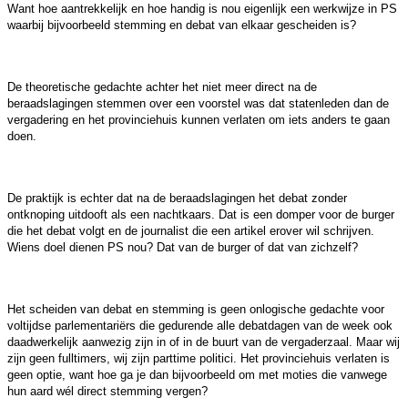
Want hoe aantrekkelijk en hoe handig is nou eigenlijk een werkwijze in PS
waarbij bijvoorbeeld stemming en debat van elkaar gescheiden is?
De theoretische gedachte achter het niet meer direct na de
beraadslagingen stemmen over een voorstel was dat statenleden dan de
vergadering en het provinciehuis kunnen verlaten om iets anders te gaan
doen.
De praktijk is echter dat na de beraadslagingen het debat zonder
ontknoping uitdooft als een nachtkaars. Dat is een domper voor de burger
die het debat volgt en de journalist die een artikel erover wil schrijven.
Wiens doel dienen PS nou? Dat van de burger of dat van zichzelf?
Het scheiden van debat en stemming is geen onlogische gedachte voor
voltijdse parlementariërs die gedurende alle debatdagen van de week ook
daadwerkelijk aanwezig zijn in of in de buurt van de vergaderzaal. Maar wij
zijn geen fulltimers, wij zijn parttime politici. Het provinciehuis verlaten is
geen optie, want hoe ga je dan bijvoorbeeld om met moties die vanwege
hun aard wél direct stemming vergen?