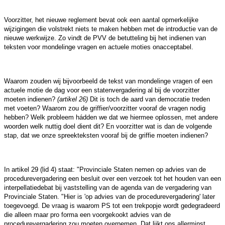
Voorzitter, het nieuwe reglement bevat ook een aantal opmerkelijke
wijzigingen die volstrekt niets te maken hebben met de introductie van de
nieuwe werkwijze. Zo vindt de PVV de betutteling bij het indienen van
teksten voor mondelinge vragen en actuele moties onacceptabel.
Waarom zouden wij bijvoorbeeld de tekst van mondelinge vragen of een
actuele motie de dag voor een statenvergadering al bij de voorzitter
moeten indienen?
(artikel 26)
Dit is toch de aard van democratie treden
met voeten? Waarom zou de griffier/voorzitter vooraf de vragen nodig
hebben? Welk probleem hádden we dat we hiermee oplossen, met andere
woorden welk nuttig doel dient dit? En voorzitter wat is dan de volgende
stap, dat we onze spreekteksten vooraf bij de griffie moeten indienen?
In artikel 29 (lid 4) staat: "Provinciale Staten nemen op advies van de
procedurevergadering een besluit over een verzoek tot het houden van een
interpellatiedebat bij vaststelling van de agenda van de vergadering van
Provinciale Staten. "Hier is 'op advies van de procedurevergadering' later
toegevoegd. De vraag is waarom PS tot een trekpopje wordt gedegradeerd
die alleen maar pro forma een voorgekookt advies van de
procedurevergadering zou moeten overnemen. Dat lijkt ons allerminst