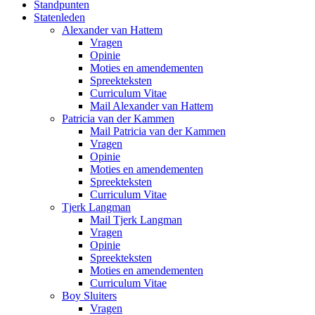
Standpunten
Statenleden
Alexander van Hattem
Vragen
Opinie
Moties en amendementen
Spreekteksten
Curriculum Vitae
Mail Alexander van Hattem
Patricia van der Kammen
Mail Patricia van der Kammen
Vragen
Opinie
Moties en amendementen
Spreekteksten
Curriculum Vitae
Tjerk Langman
Mail Tjerk Langman
Vragen
Opinie
Spreekteksten
Moties en amendementen
Curriculum Vitae
Boy Sluiters
Vragen