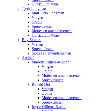
Curriculum Vitae
Tjerk Langman
Mail Tjerk Langman
Vragen
Opinie
Spreekteksten
Moties en amendementen
Curriculum Vitae
Boy Sluiters
Vragen
Spreekteksten
moties en amendementen
Archief
Mariëtte Frijters-Klijnen
Vragen
Opinie
Moties en amendementen
Spreekteksten
Ronald Dol
Vragen
Opinie
Moties en amendementen
Spreekteksten
Joyce Willems-Kardol