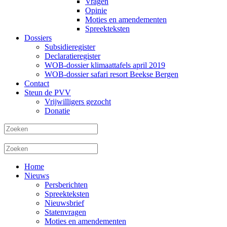
Vragen
Opinie
Moties en amendementen
Spreekteksten
Dossiers
Subsidieregister
Declaratieregister
WOB-dossier klimaattafels april 2019
WOB-dossier safari resort Beekse Bergen
Contact
Steun de PVV
Vrijwilligers gezocht
Donatie
Home
Nieuws
Persberichten
Spreekteksten
Nieuwsbrief
Statenvragen
Moties en amendementen