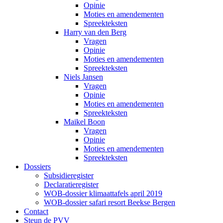
Opinie
Moties en amendementen
Spreekteksten
Harry van den Berg
Vragen
Opinie
Moties en amendementen
Spreekteksten
Niels Jansen
Vragen
Opinie
Moties en amendementen
Spreekteksten
Maikel Boon
Vragen
Opinie
Moties en amendementen
Spreekteksten
Dossiers
Subsidieregister
Declaratieregister
WOB-dossier klimaattafels april 2019
WOB-dossier safari resort Beekse Bergen
Contact
Steun de PVV