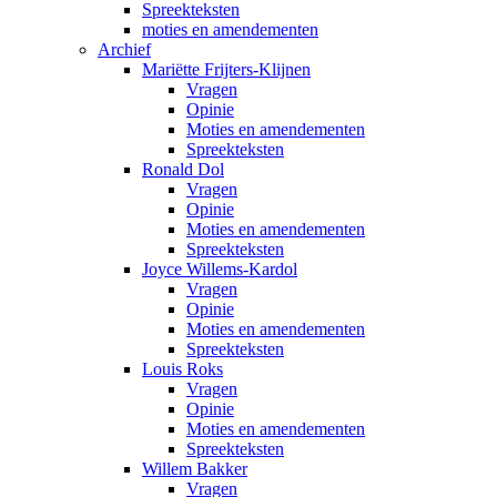
Spreekteksten
moties en amendementen
Archief
Mariëtte Frijters-Klijnen
Vragen
Opinie
Moties en amendementen
Spreekteksten
Ronald Dol
Vragen
Opinie
Moties en amendementen
Spreekteksten
Joyce Willems-Kardol
Vragen
Opinie
Moties en amendementen
Spreekteksten
Louis Roks
Vragen
Opinie
Moties en amendementen
Spreekteksten
Willem Bakker
Vragen