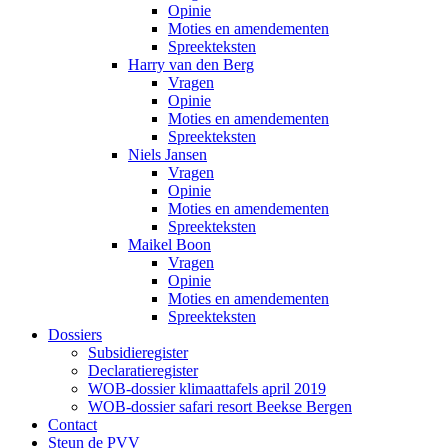
Opinie
Moties en amendementen
Spreekteksten
Harry van den Berg
Vragen
Opinie
Moties en amendementen
Spreekteksten
Niels Jansen
Vragen
Opinie
Moties en amendementen
Spreekteksten
Maikel Boon
Vragen
Opinie
Moties en amendementen
Spreekteksten
Dossiers
Subsidieregister
Declaratieregister
WOB-dossier klimaattafels april 2019
WOB-dossier safari resort Beekse Bergen
Contact
Steun de PVV