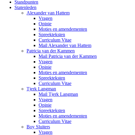
Standpunten
Statenleden
Alexander van Hattem
Vragen
Opinie
Moties en amendementen
Spreekteksten
Curriculum Vitae
Mail Alexander van Hattem
Patricia van der Kammen
Mail Patricia van der Kammen
Vragen
Opinie
Moties en amendementen
Spreekteksten
Curriculum Vitae
Tjerk Langman
Mail Tjerk Langman
Vragen
Opinie
Spreekteksten
Moties en amendementen
Curriculum Vitae
Boy Sluiters
Vragen