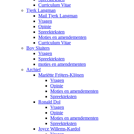
Curriculum Vitae
Tjerk Langman
Mail Tjerk Langman
Vragen
Opinie
Spreekteksten
Moties en amendementen
Curriculum Vitae
Boy Sluiters
Vragen
Spreekteksten
moties en amendementen
Archief
Mariëtte Frijters-Klijnen
Vragen
Opinie
Moties en amendementen
Spreekteksten
Ronald Dol
Vragen
Opinie
Moties en amendementen
Spreekteksten
Joyce Willems-Kardol