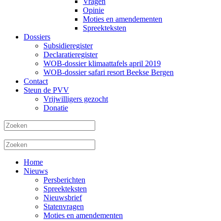
Vragen
Opinie
Moties en amendementen
Spreekteksten
Dossiers
Subsidieregister
Declaratieregister
WOB-dossier klimaattafels april 2019
WOB-dossier safari resort Beekse Bergen
Contact
Steun de PVV
Vrijwilligers gezocht
Donatie
Home
Nieuws
Persberichten
Spreekteksten
Nieuwsbrief
Statenvragen
Moties en amendementen