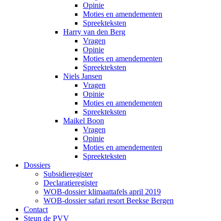
Opinie
Moties en amendementen
Spreekteksten
Harry van den Berg
Vragen
Opinie
Moties en amendementen
Spreekteksten
Niels Jansen
Vragen
Opinie
Moties en amendementen
Spreekteksten
Maikel Boon
Vragen
Opinie
Moties en amendementen
Spreekteksten
Dossiers
Subsidieregister
Declaratieregister
WOB-dossier klimaattafels april 2019
WOB-dossier safari resort Beekse Bergen
Contact
Steun de PVV