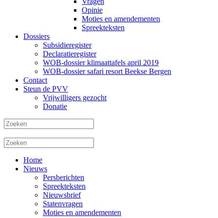
Vragen
Opinie
Moties en amendementen
Spreekteksten
Dossiers
Subsidieregister
Declaratieregister
WOB-dossier klimaattafels april 2019
WOB-dossier safari resort Beekse Bergen
Contact
Steun de PVV
Vrijwilligers gezocht
Donatie
Home
Nieuws
Persberichten
Spreekteksten
Nieuwsbrief
Statenvragen
Moties en amendementen