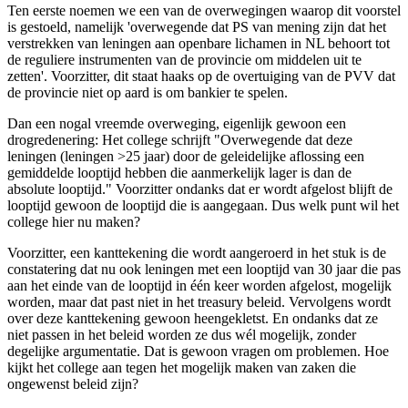
Ten eerste noemen we een van de overwegingen waarop dit voorstel
is gestoeld, namelijk 'overwegende dat PS van mening zijn dat het
verstrekken van leningen aan openbare lichamen in NL behoort tot
de
reguliere instrumenten van de provincie om middelen uit te
zetten'. Voorzitter, dit staat haaks op de overtuiging van de PVV dat
de provincie niet op aard is om bankier te spelen.
Dan een nogal vreemde overweging, eigenlijk gewoon een
drogredenering: Het college schrijft "Overwegende dat deze
leningen (leningen >25 jaar) door de geleidelijke aflossing een
gemiddelde looptijd hebben die aanmerkelijk lager is dan de
absolute looptijd." Voorzitter ondanks dat er wordt afgelost blijft de
looptijd gewoon de looptijd die is aangegaan. Dus welk punt wil het
college hier nu maken?
Voorzitter, een kanttekening die wordt aangeroerd in het stuk is de
constatering dat nu ook leningen met een looptijd van 30 jaar die pas
aan het einde van de looptijd in één keer worden afgelost, mogelijk
worden, maar dat past niet in het treasury beleid. Vervolgens wordt
over deze kanttekening gewoon heengekletst. En ondanks dat ze
niet passen in het beleid worden ze dus wél mogelijk, zonder
degelijke argumentatie. Dat is gewoon vragen om problemen. Hoe
kijkt het college aan tegen het mogelijk maken van zaken die
ongewenst beleid zijn?