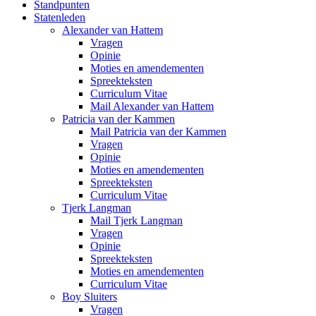
Standpunten
Statenleden
Alexander van Hattem
Vragen
Opinie
Moties en amendementen
Spreekteksten
Curriculum Vitae
Mail Alexander van Hattem
Patricia van der Kammen
Mail Patricia van der Kammen
Vragen
Opinie
Moties en amendementen
Spreekteksten
Curriculum Vitae
Tjerk Langman
Mail Tjerk Langman
Vragen
Opinie
Spreekteksten
Moties en amendementen
Curriculum Vitae
Boy Sluiters
Vragen