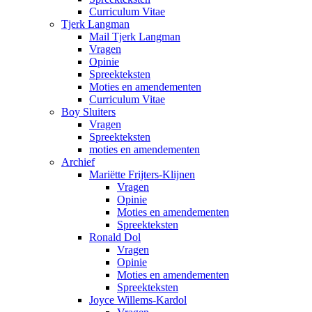
Curriculum Vitae
Tjerk Langman
Mail Tjerk Langman
Vragen
Opinie
Spreekteksten
Moties en amendementen
Curriculum Vitae
Boy Sluiters
Vragen
Spreekteksten
moties en amendementen
Archief
Mariëtte Frijters-Klijnen
Vragen
Opinie
Moties en amendementen
Spreekteksten
Ronald Dol
Vragen
Opinie
Moties en amendementen
Spreekteksten
Joyce Willems-Kardol