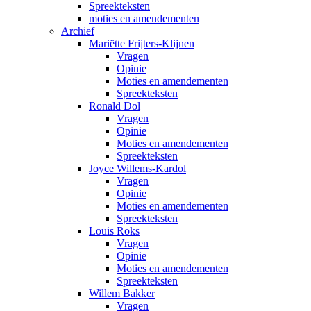
Spreekteksten
moties en amendementen
Archief
Mariëtte Frijters-Klijnen
Vragen
Opinie
Moties en amendementen
Spreekteksten
Ronald Dol
Vragen
Opinie
Moties en amendementen
Spreekteksten
Joyce Willems-Kardol
Vragen
Opinie
Moties en amendementen
Spreekteksten
Louis Roks
Vragen
Opinie
Moties en amendementen
Spreekteksten
Willem Bakker
Vragen