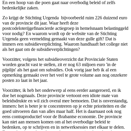
En een hoop van die poen gaat naar overbodig beleid of zelfs
bedenkelijke zaken.
Zo krijgt de Stichting Urgenda bijvoorbeeld ruim 226 duizend euro
van de provincie dit jaar. Waar heeft deze
postcodeloterijgefinancierde actiegroep in hemelsnaam belastinggeld
voor nodig? En waarom wordt op de website van de Stichting
Urgenda geen vermelding gemaakt van deze gulle gift? Dat is
immers een subsidieverplichting. Waarom handhaaft het college niet
als het gaat om de subsidieverplichtingen?
Voorzitter, volgens het subsidieoverzicht dat Provinciale Staten
worden geacht vast te stellen, zit er nog 63 miljoen euro 'in de
pijplijn' als het gaat om subsidies. Ook vorig jaar heb ik al een
opmerking gemaakt over het veel te grote volume aan nog onzekere
posten zo laat in het jaar.
Voorzitter, ik heb het onderwerp al eens eerder aangeroerd, en ik
doe het nogmaals. Deze provincie vertoont een idiote mate van
beleidsdrukte en wil zich overal mee bemoeien. Dat is onverstandig,
immers: het is beter je te concentreren op je echte prioriteiten en die
goed uitvoeren dan van alles maar half. Het is daarnaast ook nog
eens contraproductief voor de Brabantse economie. De provincie
kan niet aan mensen komen om al het overbodige beleid te
bedenken, op te schrijven en in netwerksessies met elkaar te delen.