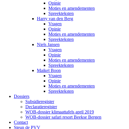
Opinie
Moties en amendementen
Spreekteksten
Harry van den Berg
Vragen
Opinie
Moties en amendementen
Spreekteksten
Niels Jansen
Vragen
Opinie
Moties en amendementen
Spreekteksten
Maikel Boon
Vragen
Opinie
Moties en amendementen
Spreekteksten
Dossiers
Subsidieregister
Declaratieregister
WOB-dossier klimaattafels april 2019
WOB-dossier safari resort Beekse Bergen
Contact
Steun de PVV