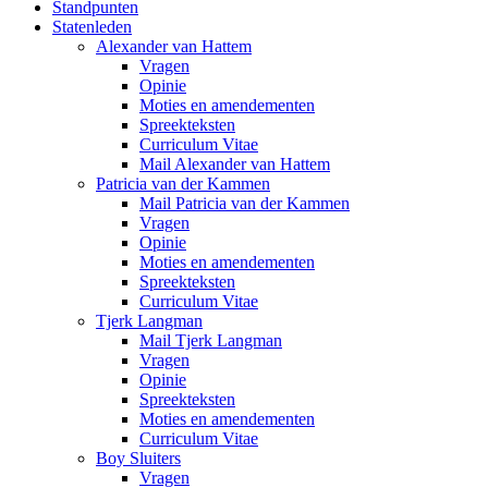
Standpunten
Statenleden
Alexander van Hattem
Vragen
Opinie
Moties en amendementen
Spreekteksten
Curriculum Vitae
Mail Alexander van Hattem
Patricia van der Kammen
Mail Patricia van der Kammen
Vragen
Opinie
Moties en amendementen
Spreekteksten
Curriculum Vitae
Tjerk Langman
Mail Tjerk Langman
Vragen
Opinie
Spreekteksten
Moties en amendementen
Curriculum Vitae
Boy Sluiters
Vragen