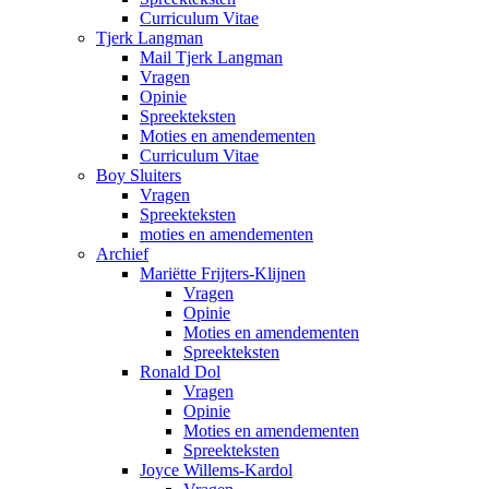
Curriculum Vitae
Tjerk Langman
Mail Tjerk Langman
Vragen
Opinie
Spreekteksten
Moties en amendementen
Curriculum Vitae
Boy Sluiters
Vragen
Spreekteksten
moties en amendementen
Archief
Mariëtte Frijters-Klijnen
Vragen
Opinie
Moties en amendementen
Spreekteksten
Ronald Dol
Vragen
Opinie
Moties en amendementen
Spreekteksten
Joyce Willems-Kardol