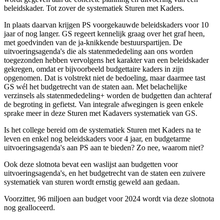
beleidskader. Tot zover de systematiek Sturen met Kaders.
In plaats daarvan krijgen PS voorgekauwde beleidskaders voor 10
jaar of nog langer. GS regeert kennelijk graag over het graf heen,
met goedvinden van de ja-knikkende bestuurspartijen. De
uitvoeringsagenda's die als statenmededeling aan ons worden
toegezonden hebben vervolgens het karakter van een beleidskader
gekregen, omdat er bijvoorbeeld budgettaire kaders in zijn
opgenomen. Dat is volstrekt niet de bedoeling, maar daarmee tast
GS wél het budgetrecht van de staten aan. Met belachelijke
verzinsels als statenmededeling+ worden de budgetten dan achteraf
de begroting in gefietst. Van integrale afwegingen is geen enkele
sprake meer in deze Sturen met Kadavers systematiek van GS.
Is het college bereid om de systematiek Sturen met Kaders na te
leven en enkel nog beleidskaders voor 4 jaar, en budgetarme
uitvoeringsagenda's aan PS aan te bieden? Zo nee, waarom niet?
Ook deze slotnota bevat een waslijst aan budgetten voor
uitvoeringsagenda's, en het budgetrecht van de staten een zuivere
systematiek van sturen wordt ernstig geweld aan gedaan.
Voorzitter, 96 miljoen aan budget voor 2024 wordt via deze slotnota
nog gealloceerd.