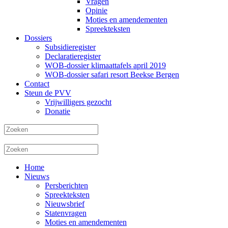
Vragen
Opinie
Moties en amendementen
Spreekteksten
Dossiers
Subsidieregister
Declaratieregister
WOB-dossier klimaattafels april 2019
WOB-dossier safari resort Beekse Bergen
Contact
Steun de PVV
Vrijwilligers gezocht
Donatie
Home
Nieuws
Persberichten
Spreekteksten
Nieuwsbrief
Statenvragen
Moties en amendementen