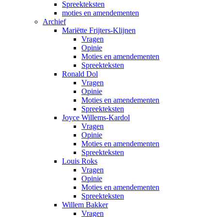
Spreekteksten
moties en amendementen
Archief
Mariëtte Frijters-Klijnen
Vragen
Opinie
Moties en amendementen
Spreekteksten
Ronald Dol
Vragen
Opinie
Moties en amendementen
Spreekteksten
Joyce Willems-Kardol
Vragen
Opinie
Moties en amendementen
Spreekteksten
Louis Roks
Vragen
Opinie
Moties en amendementen
Spreekteksten
Willem Bakker
Vragen