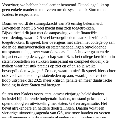
Voorzitter, we hebben het al eerder benoemd. Dit college lijkt op
geen enkele manier te motiveren om de systematiek Sturen met
Kaders te respecteren.
Daarmee wordt de sturingskracht van PS ernstig belemmerd.
Bovendien heeft GS veel macht naar zich toegetrokken.
Bijvoorbeeld dit jaar met de aanpassing van de financiële
verordening, waarin GS veel bevoegdheden naar zichzelf heeft
toegetrokken. Ik spreek hier overigens niet alleen het college op aan,
die in de statenvoorstellen en statenmededelingen onvoldoende
transparant uitlegt over waar de voorstellen écht over gaan en de
impact ervan op de zeggenschap van PS. Is het college bereid om in
statenvoorstellen en stukken transparant en compleet duidelijk te
maken waar het stuk precies op ziet en of en zo ja welke
bevoegdheden wijzigen? Zo nee, waarom niet? Ik spreek hier echter
ook veel van de collega statenleden op aan, waarbij ik alvast de
hoop uitspreek dat 2025 meer kritisch gehalte en meer dualistische
houding in deze Staten zal brengen.
Sturen met Kaders voorzitters, omvat vierjarige beleidskaders
inclusief bijbehorende budgettaire kaders, tot stand gekomen via
open dialoog en uitwisseling met staten, GS en organisatie. Het
bevat afrekenbare en heldere doelstellingen. Daarna volgt een
vierjarige uitvoeringsagenda van GS, waarmee handen en voeten
wordt gegeven aan de concrete planning en uitvoering van een