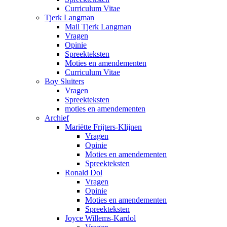
Curriculum Vitae
Tjerk Langman
Mail Tjerk Langman
Vragen
Opinie
Spreekteksten
Moties en amendementen
Curriculum Vitae
Boy Sluiters
Vragen
Spreekteksten
moties en amendementen
Archief
Mariëtte Frijters-Klijnen
Vragen
Opinie
Moties en amendementen
Spreekteksten
Ronald Dol
Vragen
Opinie
Moties en amendementen
Spreekteksten
Joyce Willems-Kardol