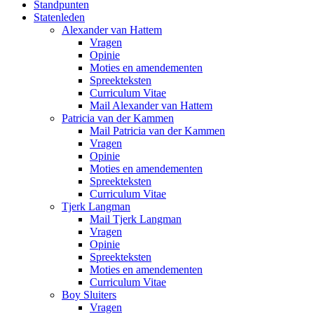
Standpunten
Statenleden
Alexander van Hattem
Vragen
Opinie
Moties en amendementen
Spreekteksten
Curriculum Vitae
Mail Alexander van Hattem
Patricia van der Kammen
Mail Patricia van der Kammen
Vragen
Opinie
Moties en amendementen
Spreekteksten
Curriculum Vitae
Tjerk Langman
Mail Tjerk Langman
Vragen
Opinie
Spreekteksten
Moties en amendementen
Curriculum Vitae
Boy Sluiters
Vragen