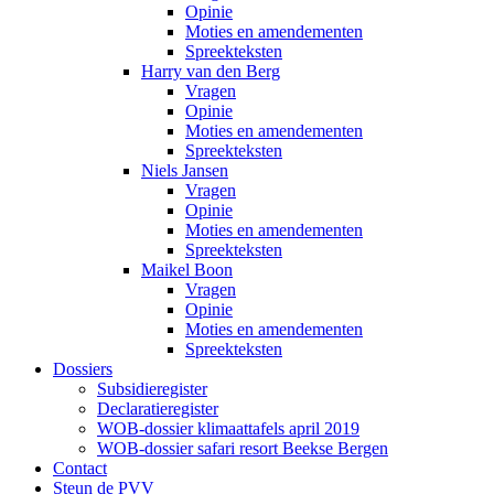
Opinie
Moties en amendementen
Spreekteksten
Harry van den Berg
Vragen
Opinie
Moties en amendementen
Spreekteksten
Niels Jansen
Vragen
Opinie
Moties en amendementen
Spreekteksten
Maikel Boon
Vragen
Opinie
Moties en amendementen
Spreekteksten
Dossiers
Subsidieregister
Declaratieregister
WOB-dossier klimaattafels april 2019
WOB-dossier safari resort Beekse Bergen
Contact
Steun de PVV