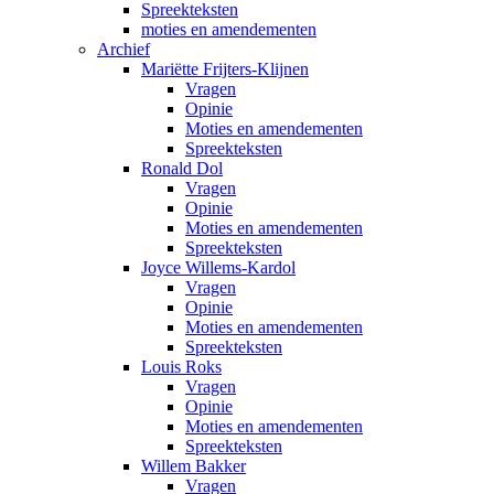
Spreekteksten
moties en amendementen
Archief
Mariëtte Frijters-Klijnen
Vragen
Opinie
Moties en amendementen
Spreekteksten
Ronald Dol
Vragen
Opinie
Moties en amendementen
Spreekteksten
Joyce Willems-Kardol
Vragen
Opinie
Moties en amendementen
Spreekteksten
Louis Roks
Vragen
Opinie
Moties en amendementen
Spreekteksten
Willem Bakker
Vragen