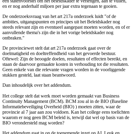
een statenvoorstel om het beleidskader te verlengen, aan te vullen,
en er nog anderhalf miljoen per jaar extra tegenaan te gooien.
De onderzoeksvraag van het art 217a onderzoek luidt "of de
ambities, uitgangspunten en principes uit het Beleidskader nog
steeds relevant zijn en eventueel aangepast moeten worden, en of er
aanvullende thema's zijn die in het vorige beleidskader nog
ontbraken."
De provinciewet stelt dat art 217a onderzoek gaat over de
doelmatigheid en doeltreffendheid van het gevoerde bestuur.
Oftewel: Zijn de beoogde doelen, resultaten of effecten bereikt, en
staan de daarvoor gemaakte kosten in verhouding tot die resultaten.
Geen enkele van die relevante vragen worden in de voorliggende
stukken gesteld, laat staan beantwoord.
Dan inhoudelijk over het addendum.
Het college stelt dat werk moet worden gemaakt van Business
Continuity Management (BCM). BCM zou al in de BIO (Baseline
Informatiebeveiliging Overheid (BIO) ) moeten zitten, waar de
provincie al 7 jaar aan zou voldoen. Kan het college eens toelichten
waarom er nog geen BCM beleid is, terwijl dat wel op basis van de
BIO verondersteld mag worden?
Het addendum gaat in op de toenemende inzet op AI. Leuk en