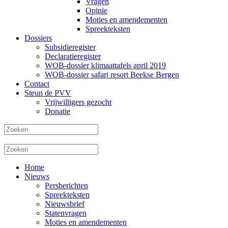
Vragen
Opinie
Moties en amendementen
Spreekteksten
Dossiers
Subsidieregister
Declaratieregister
WOB-dossier klimaattafels april 2019
WOB-dossier safari resort Beekse Bergen
Contact
Steun de PVV
Vrijwilligers gezocht
Donatie
Home
Nieuws
Persberichten
Spreekteksten
Nieuwsbrief
Statenvragen
Moties en amendementen