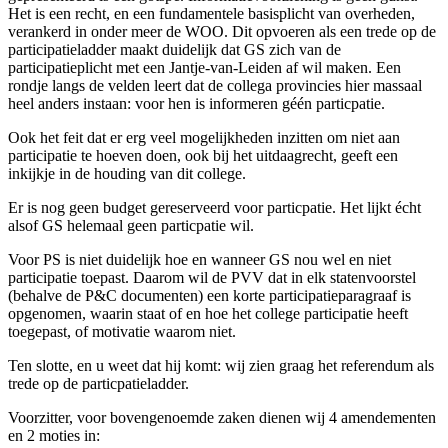
Het is een recht, en een fundamentele basisplicht van overheden,
verankerd in onder meer de WOO. Dit opvoeren als een trede op de
participatieladder maakt duidelijk dat GS zich van de
participatieplicht met een Jantje-van-Leiden af wil maken. Een
rondje langs de velden leert dat de collega provincies hier massaal
heel anders instaan: voor hen is informeren géén particpatie.
Ook het feit dat er erg veel mogelijkheden inzitten om niet aan
participatie te hoeven doen, ook bij het uitdaagrecht, geeft een
inkijkje in de houding van dit college.
Er is nog geen budget gereserveerd voor particpatie. Het lijkt écht
alsof GS helemaal geen particpatie wil.
Voor PS is niet duidelijk hoe en wanneer GS nou wel en niet
participatie toepast. Daarom wil de PVV dat in elk statenvoorstel
(behalve de P&C documenten) een korte participatieparagraaf is
opgenomen, waarin staat of en hoe het college participatie heeft
toegepast, of motivatie waarom niet.
Ten slotte, en u weet dat hij komt: wij zien graag het referendum als
trede op de particpatieladder.
Voorzitter, voor bovengenoemde zaken dienen wij 4 amendementen
en 2 moties in: