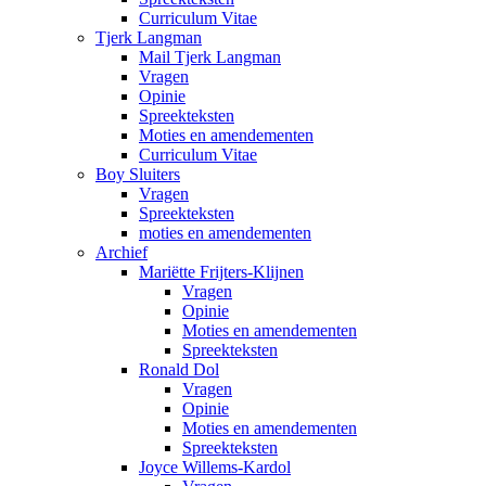
Curriculum Vitae
Tjerk Langman
Mail Tjerk Langman
Vragen
Opinie
Spreekteksten
Moties en amendementen
Curriculum Vitae
Boy Sluiters
Vragen
Spreekteksten
moties en amendementen
Archief
Mariëtte Frijters-Klijnen
Vragen
Opinie
Moties en amendementen
Spreekteksten
Ronald Dol
Vragen
Opinie
Moties en amendementen
Spreekteksten
Joyce Willems-Kardol