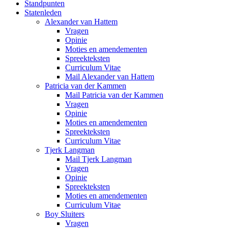
Standpunten
Statenleden
Alexander van Hattem
Vragen
Opinie
Moties en amendementen
Spreekteksten
Curriculum Vitae
Mail Alexander van Hattem
Patricia van der Kammen
Mail Patricia van der Kammen
Vragen
Opinie
Moties en amendementen
Spreekteksten
Curriculum Vitae
Tjerk Langman
Mail Tjerk Langman
Vragen
Opinie
Spreekteksten
Moties en amendementen
Curriculum Vitae
Boy Sluiters
Vragen