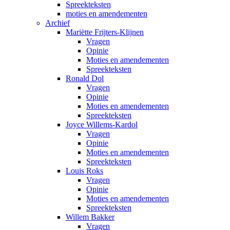
Spreekteksten
moties en amendementen
Archief
Mariëtte Frijters-Klijnen
Vragen
Opinie
Moties en amendementen
Spreekteksten
Ronald Dol
Vragen
Opinie
Moties en amendementen
Spreekteksten
Joyce Willems-Kardol
Vragen
Opinie
Moties en amendementen
Spreekteksten
Louis Roks
Vragen
Opinie
Moties en amendementen
Spreekteksten
Willem Bakker
Vragen