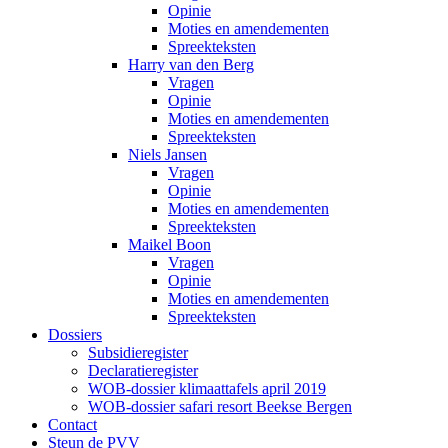
Opinie
Moties en amendementen
Spreekteksten
Harry van den Berg
Vragen
Opinie
Moties en amendementen
Spreekteksten
Niels Jansen
Vragen
Opinie
Moties en amendementen
Spreekteksten
Maikel Boon
Vragen
Opinie
Moties en amendementen
Spreekteksten
Dossiers
Subsidieregister
Declaratieregister
WOB-dossier klimaattafels april 2019
WOB-dossier safari resort Beekse Bergen
Contact
Steun de PVV