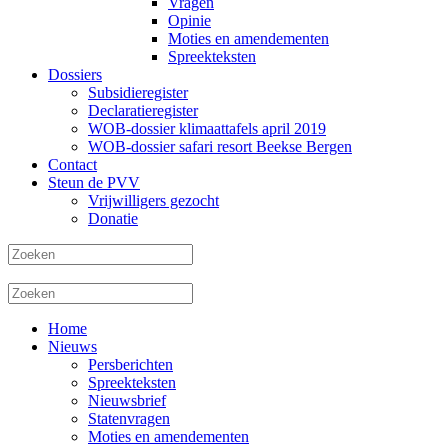
Vragen
Opinie
Moties en amendementen
Spreekteksten
Dossiers
Subsidieregister
Declaratieregister
WOB-dossier klimaattafels april 2019
WOB-dossier safari resort Beekse Bergen
Contact
Steun de PVV
Vrijwilligers gezocht
Donatie
Home
Nieuws
Persberichten
Spreekteksten
Nieuwsbrief
Statenvragen
Moties en amendementen