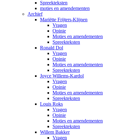
Spreekteksten
moties en amendementen
Archief
Mariëtte Frijters-Klijnen
Vragen
Opinie
Moties en amendementen
Spreekteksten
Ronald Dol
Vragen
Opinie
Moties en amendementen
Spreekteksten
Joyce Willems-Kardol
Vragen
Opinie
Moties en amendementen
Spreekteksten
Louis Roks
Vragen
Opinie
Moties en amendementen
Spreekteksten
Willem Bakker
Vragen