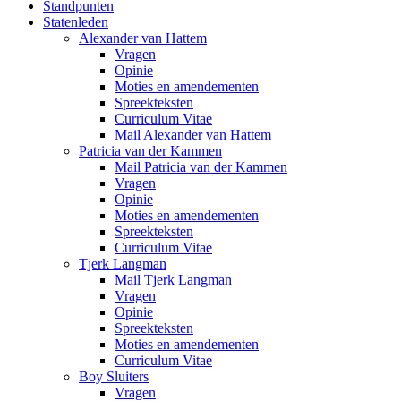
Standpunten
Statenleden
Alexander van Hattem
Vragen
Opinie
Moties en amendementen
Spreekteksten
Curriculum Vitae
Mail Alexander van Hattem
Patricia van der Kammen
Mail Patricia van der Kammen
Vragen
Opinie
Moties en amendementen
Spreekteksten
Curriculum Vitae
Tjerk Langman
Mail Tjerk Langman
Vragen
Opinie
Spreekteksten
Moties en amendementen
Curriculum Vitae
Boy Sluiters
Vragen