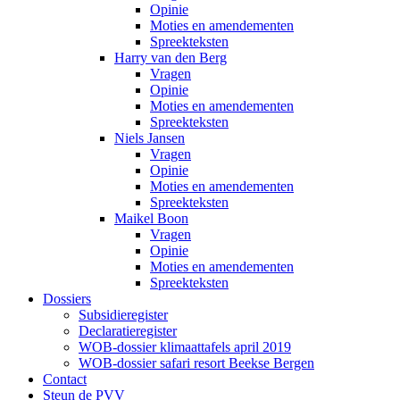
Opinie
Moties en amendementen
Spreekteksten
Harry van den Berg
Vragen
Opinie
Moties en amendementen
Spreekteksten
Niels Jansen
Vragen
Opinie
Moties en amendementen
Spreekteksten
Maikel Boon
Vragen
Opinie
Moties en amendementen
Spreekteksten
Dossiers
Subsidieregister
Declaratieregister
WOB-dossier klimaattafels april 2019
WOB-dossier safari resort Beekse Bergen
Contact
Steun de PVV