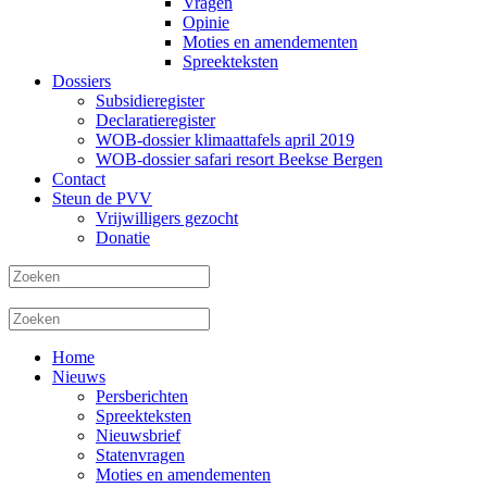
Vragen
Opinie
Moties en amendementen
Spreekteksten
Dossiers
Subsidieregister
Declaratieregister
WOB-dossier klimaattafels april 2019
WOB-dossier safari resort Beekse Bergen
Contact
Steun de PVV
Vrijwilligers gezocht
Donatie
Home
Nieuws
Persberichten
Spreekteksten
Nieuwsbrief
Statenvragen
Moties en amendementen