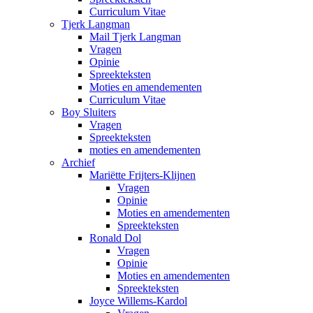
Curriculum Vitae
Tjerk Langman
Mail Tjerk Langman
Vragen
Opinie
Spreekteksten
Moties en amendementen
Curriculum Vitae
Boy Sluiters
Vragen
Spreekteksten
moties en amendementen
Archief
Mariëtte Frijters-Klijnen
Vragen
Opinie
Moties en amendementen
Spreekteksten
Ronald Dol
Vragen
Opinie
Moties en amendementen
Spreekteksten
Joyce Willems-Kardol