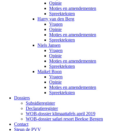
Opinie
Moties en amendementen
Spreekteksten
Harry van den Berg
Vragen
Opinie
Moties en amendementen
Spreekteksten
Niels Jansen
Vragen
Opinie
Moties en amendementen
Spreekteksten
Maikel Boon
Vragen
Opinie
Moties en amendementen
Spreekteksten
Dossiers
Subsidieregister
Declaratieregister
WOB-dossier klimaattafels april 2019
WOB-dossier safari resort Beekse Bergen
Contact
Steun de PVV