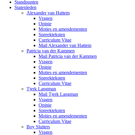
Standpunten
Statenleden
Alexander van Hattem
Vragen
Opinie
Moties en amendementen
Spreekteksten
Curriculum Vitae
Mail Alexander van Hattem
Patricia van der Kammen
Mail Patricia van der Kammen
Vragen
Opinie
Moties en amendementen
Spreekteksten
Curriculum Vitae
Tjerk Langman
Mail Tjerk Langman
Vragen
Opinie
Spreekteksten
Moties en amendementen
Curriculum Vitae
Boy Sluiters
Vragen