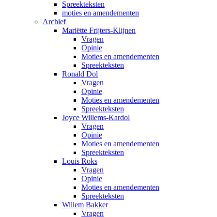
Spreekteksten
moties en amendementen
Archief
Mariëtte Frijters-Klijnen
Vragen
Opinie
Moties en amendementen
Spreekteksten
Ronald Dol
Vragen
Opinie
Moties en amendementen
Spreekteksten
Joyce Willems-Kardol
Vragen
Opinie
Moties en amendementen
Spreekteksten
Louis Roks
Vragen
Opinie
Moties en amendementen
Spreekteksten
Willem Bakker
Vragen