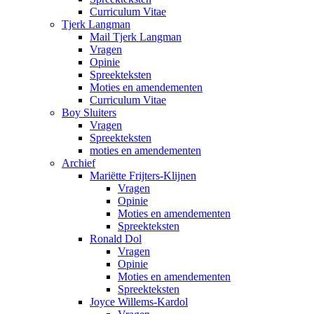
Curriculum Vitae
Tjerk Langman
Mail Tjerk Langman
Vragen
Opinie
Spreekteksten
Moties en amendementen
Curriculum Vitae
Boy Sluiters
Vragen
Spreekteksten
moties en amendementen
Archief
Mariëtte Frijters-Klijnen
Vragen
Opinie
Moties en amendementen
Spreekteksten
Ronald Dol
Vragen
Opinie
Moties en amendementen
Spreekteksten
Joyce Willems-Kardol