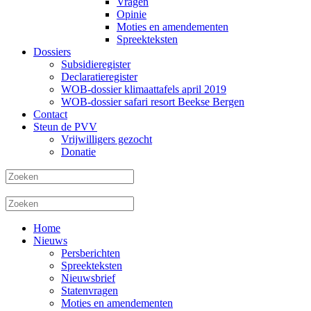
Vragen
Opinie
Moties en amendementen
Spreekteksten
Dossiers
Subsidieregister
Declaratieregister
WOB-dossier klimaattafels april 2019
WOB-dossier safari resort Beekse Bergen
Contact
Steun de PVV
Vrijwilligers gezocht
Donatie
Home
Nieuws
Persberichten
Spreekteksten
Nieuwsbrief
Statenvragen
Moties en amendementen