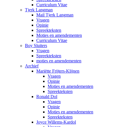
Curriculum Vitae
Tjerk Langman
Mail Tjerk Langman
Vragen
Opinie
Spreekteksten
Moties en amendementen
Curriculum Vitae
Boy Sluiters
Vragen
Spreekteksten
moties en amendementen
Archief
Mariëtte Frijters-Klijnen
Vragen
Opinie
Moties en amendementen
Spreekteksten
Ronald Dol
Vragen
Opinie
Moties en amendementen
Spreekteksten
Joyce Willems-Kardol