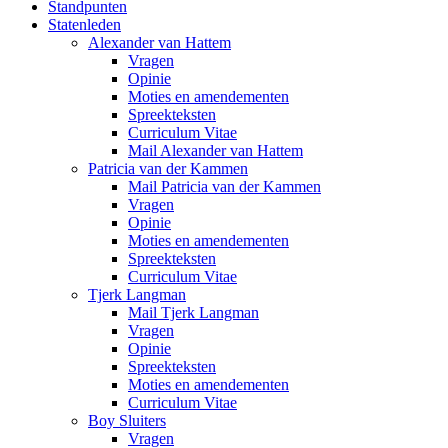
Standpunten
Statenleden
Alexander van Hattem
Vragen
Opinie
Moties en amendementen
Spreekteksten
Curriculum Vitae
Mail Alexander van Hattem
Patricia van der Kammen
Mail Patricia van der Kammen
Vragen
Opinie
Moties en amendementen
Spreekteksten
Curriculum Vitae
Tjerk Langman
Mail Tjerk Langman
Vragen
Opinie
Spreekteksten
Moties en amendementen
Curriculum Vitae
Boy Sluiters
Vragen