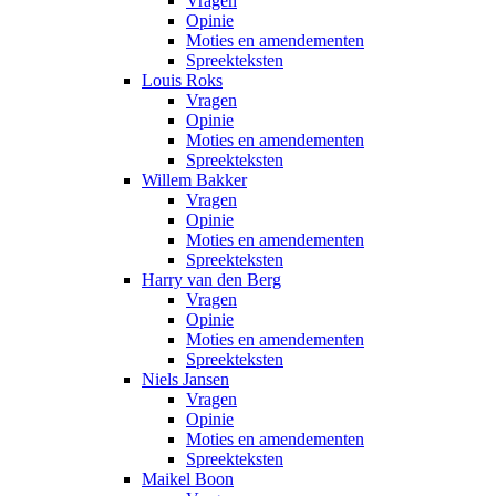
Vragen
Opinie
Moties en amendementen
Spreekteksten
Louis Roks
Vragen
Opinie
Moties en amendementen
Spreekteksten
Willem Bakker
Vragen
Opinie
Moties en amendementen
Spreekteksten
Harry van den Berg
Vragen
Opinie
Moties en amendementen
Spreekteksten
Niels Jansen
Vragen
Opinie
Moties en amendementen
Spreekteksten
Maikel Boon