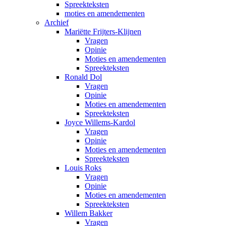
Spreekteksten
moties en amendementen
Archief
Mariëtte Frijters-Klijnen
Vragen
Opinie
Moties en amendementen
Spreekteksten
Ronald Dol
Vragen
Opinie
Moties en amendementen
Spreekteksten
Joyce Willems-Kardol
Vragen
Opinie
Moties en amendementen
Spreekteksten
Louis Roks
Vragen
Opinie
Moties en amendementen
Spreekteksten
Willem Bakker
Vragen