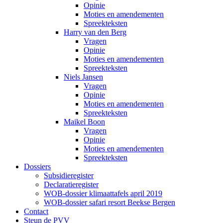
Opinie
Moties en amendementen
Spreekteksten
Harry van den Berg
Vragen
Opinie
Moties en amendementen
Spreekteksten
Niels Jansen
Vragen
Opinie
Moties en amendementen
Spreekteksten
Maikel Boon
Vragen
Opinie
Moties en amendementen
Spreekteksten
Dossiers
Subsidieregister
Declaratieregister
WOB-dossier klimaattafels april 2019
WOB-dossier safari resort Beekse Bergen
Contact
Steun de PVV