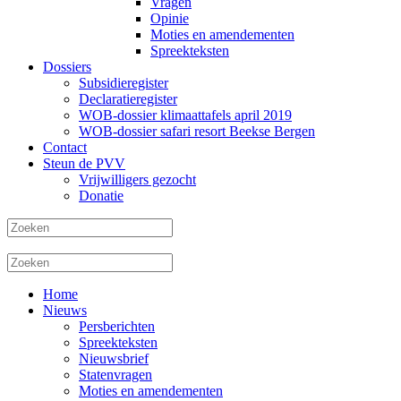
Vragen
Opinie
Moties en amendementen
Spreekteksten
Dossiers
Subsidieregister
Declaratieregister
WOB-dossier klimaattafels april 2019
WOB-dossier safari resort Beekse Bergen
Contact
Steun de PVV
Vrijwilligers gezocht
Donatie
Home
Nieuws
Persberichten
Spreekteksten
Nieuwsbrief
Statenvragen
Moties en amendementen