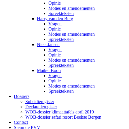
Opinie
Moties en amendementen
Spreekteksten
Harry van den Berg
Vragen
Opinie
Moties en amendementen
Spreekteksten
Niels Jansen
Vragen
Opinie
Moties en amendementen
Spreekteksten
Maikel Boon
Vragen
Opinie
Moties en amendementen
Spreekteksten
Dossiers
Subsidieregister
Declaratieregister
WOB-dossier klimaattafels april 2019
WOB-dossier safari resort Beekse Bergen
Contact
Steun de PVV