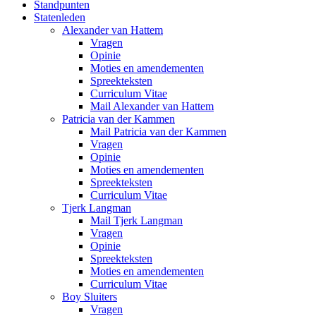
Standpunten
Statenleden
Alexander van Hattem
Vragen
Opinie
Moties en amendementen
Spreekteksten
Curriculum Vitae
Mail Alexander van Hattem
Patricia van der Kammen
Mail Patricia van der Kammen
Vragen
Opinie
Moties en amendementen
Spreekteksten
Curriculum Vitae
Tjerk Langman
Mail Tjerk Langman
Vragen
Opinie
Spreekteksten
Moties en amendementen
Curriculum Vitae
Boy Sluiters
Vragen