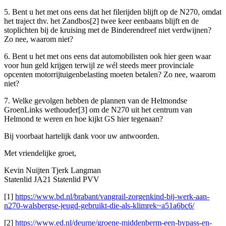
5. Bent u het met ons eens dat het filerijden blijft op de N270, omdat
het traject thv. het Zandbos[2] twee keer eenbaans blijft en de
stoplichten bij de kruising met de Binderendreef niet verdwijnen?
Zo nee, waarom niet?
6. Bent u het met ons eens dat automobilisten ook hier geen waar
voor hun geld krijgen terwijl ze wél steeds meer provinciale
opcenten motorrijtuigenbelasting moeten betalen? Zo nee, waarom
niet?
7. Welke gevolgen hebben de plannen van de Helmondse
GroenLinks wethouder[3] om de N270 uit het centrum van
Helmond te weren en hoe kijkt GS hier tegenaan?
Bij voorbaat hartelijk dank voor uw antwoorden.
Met vriendelijke groet,
Kevin Nuijten Tjerk Langman
Statenlid JA21 Statenlid PVV
[1]
https://www.bd.nl/brabant/vangrail-zorgenkind-bij-werk-aan-
n270-walsbergse-jeugd-gebruikt-die-als-klimrek~a51a6bc6/
[2]
https://www.ed.nl/deurne/groene-middenberm-een-bypass-en-