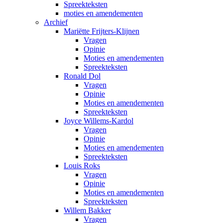
Spreekteksten
moties en amendementen
Archief
Mariëtte Frijters-Klijnen
Vragen
Opinie
Moties en amendementen
Spreekteksten
Ronald Dol
Vragen
Opinie
Moties en amendementen
Spreekteksten
Joyce Willems-Kardol
Vragen
Opinie
Moties en amendementen
Spreekteksten
Louis Roks
Vragen
Opinie
Moties en amendementen
Spreekteksten
Willem Bakker
Vragen