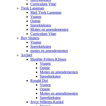
Curriculum Vitae
Tjerk Langman
Mail Tjerk Langman
Vragen
Opinie
Spreekteksten
Moties en amendementen
Curriculum Vitae
Boy Sluiters
Vragen
Spreekteksten
moties en amendementen
Archief
Mariëtte Frijters-Klijnen
Vragen
Opinie
Moties en amendementen
Spreekteksten
Ronald Dol
Vragen
Opinie
Moties en amendementen
Spreekteksten
Joyce Willems-Kardol