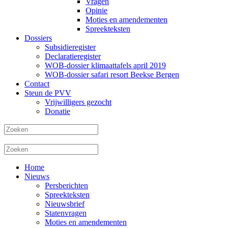
Vragen
Opinie
Moties en amendementen
Spreekteksten
Dossiers
Subsidieregister
Declaratieregister
WOB-dossier klimaattafels april 2019
WOB-dossier safari resort Beekse Bergen
Contact
Steun de PVV
Vrijwilligers gezocht
Donatie
Home
Nieuws
Persberichten
Spreekteksten
Nieuwsbrief
Statenvragen
Moties en amendementen