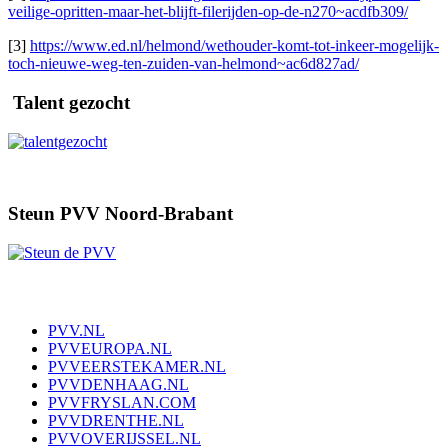
veilige-opritten-maar-het-blijft-filerijden-op-de-n270~acdfb309/
[3]
https://www.ed.nl/helmond/wethouder-komt-tot-inkeer-mogelijk-
toch-nieuwe-weg-ten-zuiden-van-helmond~ac6d827ad/
Talent gezocht
Steun PVV Noord-Brabant
PVV.NL
PVVEUROPA.NL
PVVEERSTEKAMER.NL
PVVDENHAAG.NL
PVVFRYSLAN.COM
PVVDRENTHE.NL
PVVOVERIJSSEL.NL