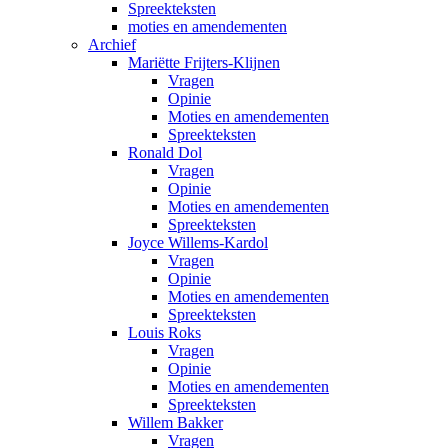
Spreekteksten
moties en amendementen
Archief
Mariëtte Frijters-Klijnen
Vragen
Opinie
Moties en amendementen
Spreekteksten
Ronald Dol
Vragen
Opinie
Moties en amendementen
Spreekteksten
Joyce Willems-Kardol
Vragen
Opinie
Moties en amendementen
Spreekteksten
Louis Roks
Vragen
Opinie
Moties en amendementen
Spreekteksten
Willem Bakker
Vragen