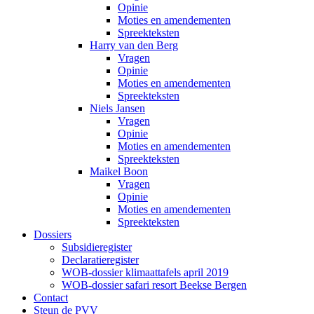
Opinie
Moties en amendementen
Spreekteksten
Harry van den Berg
Vragen
Opinie
Moties en amendementen
Spreekteksten
Niels Jansen
Vragen
Opinie
Moties en amendementen
Spreekteksten
Maikel Boon
Vragen
Opinie
Moties en amendementen
Spreekteksten
Dossiers
Subsidieregister
Declaratieregister
WOB-dossier klimaattafels april 2019
WOB-dossier safari resort Beekse Bergen
Contact
Steun de PVV