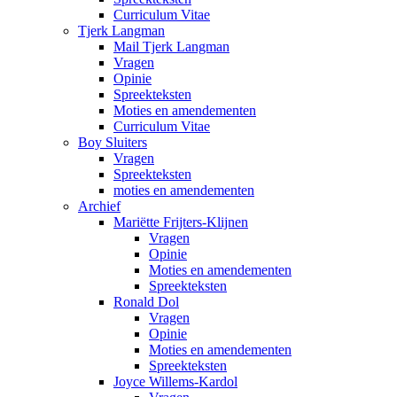
Curriculum Vitae
Tjerk Langman
Mail Tjerk Langman
Vragen
Opinie
Spreekteksten
Moties en amendementen
Curriculum Vitae
Boy Sluiters
Vragen
Spreekteksten
moties en amendementen
Archief
Mariëtte Frijters-Klijnen
Vragen
Opinie
Moties en amendementen
Spreekteksten
Ronald Dol
Vragen
Opinie
Moties en amendementen
Spreekteksten
Joyce Willems-Kardol