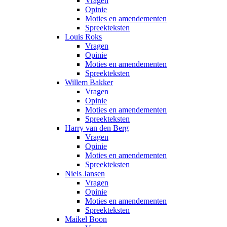
Vragen
Opinie
Moties en amendementen
Spreekteksten
Louis Roks
Vragen
Opinie
Moties en amendementen
Spreekteksten
Willem Bakker
Vragen
Opinie
Moties en amendementen
Spreekteksten
Harry van den Berg
Vragen
Opinie
Moties en amendementen
Spreekteksten
Niels Jansen
Vragen
Opinie
Moties en amendementen
Spreekteksten
Maikel Boon