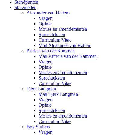
Standpunten
Statenleden
Alexander van Hattem
Vragen
Opinie
Moties en amendementen
Spreekteksten
Curriculum Vitae
Mail Alexander van Hattem
Patricia van der Kammen
Mail Patricia van der Kammen
Vragen
Opinie
Moties en amendementen
Spreekteksten
Curriculum Vitae
Tjerk Langman
Mail Tjerk Langman
Vragen
Opinie
Spreekteksten
Moties en amendementen
Curriculum Vitae
Boy Sluiters
Vragen