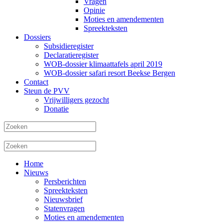
Vragen
Opinie
Moties en amendementen
Spreekteksten
Dossiers
Subsidieregister
Declaratieregister
WOB-dossier klimaattafels april 2019
WOB-dossier safari resort Beekse Bergen
Contact
Steun de PVV
Vrijwilligers gezocht
Donatie
Home
Nieuws
Persberichten
Spreekteksten
Nieuwsbrief
Statenvragen
Moties en amendementen