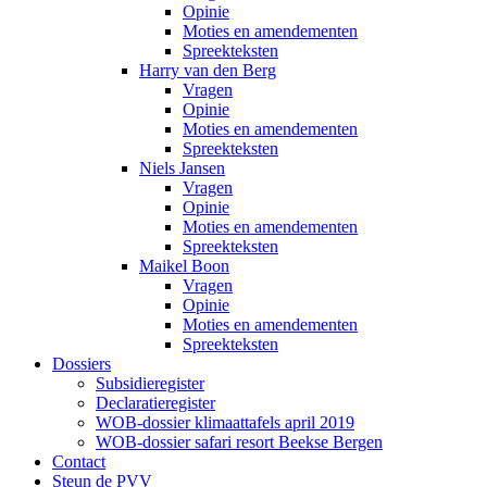
Opinie
Moties en amendementen
Spreekteksten
Harry van den Berg
Vragen
Opinie
Moties en amendementen
Spreekteksten
Niels Jansen
Vragen
Opinie
Moties en amendementen
Spreekteksten
Maikel Boon
Vragen
Opinie
Moties en amendementen
Spreekteksten
Dossiers
Subsidieregister
Declaratieregister
WOB-dossier klimaattafels april 2019
WOB-dossier safari resort Beekse Bergen
Contact
Steun de PVV