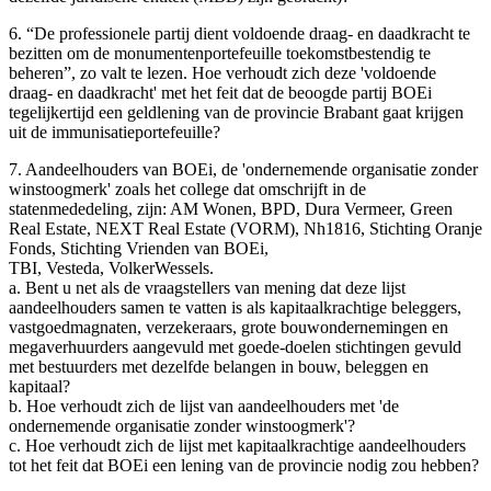
6. “De professionele partij dient voldoende draag- en daadkracht te
bezitten om de monumentenportefeuille toekomstbestendig te
beheren”, zo valt te lezen. Hoe verhoudt zich deze 'voldoende
draag- en daadkracht' met het feit dat de beoogde partij BOEi
tegelijkertijd een geldlening van de provincie Brabant gaat krijgen
uit de immunisatieportefeuille?
7. Aandeelhouders van BOEi, de 'ondernemende organisatie zonder
winstoogmerk' zoals het college dat omschrijft in de
statenmededeling, zijn: AM Wonen, BPD, Dura Vermeer, Green
Real Estate, NEXT Real Estate (VORM), Nh1816, Stichting Oranje
Fonds, Stichting Vrienden van BOEi,
TBI, Vesteda, VolkerWessels.
a. Bent u net als de vraagstellers van mening dat deze lijst
aandeelhouders samen te vatten is als kapitaalkrachtige beleggers,
vastgoedmagnaten, verzekeraars, grote bouwondernemingen en
megaverhuurders aangevuld met goede-doelen stichtingen gevuld
met bestuurders met dezelfde belangen in bouw, beleggen en
kapitaal?
b. Hoe verhoudt zich de lijst van aandeelhouders met 'de
ondernemende organisatie zonder winstoogmerk'?
c. Hoe verhoudt zich de lijst met kapitaalkrachtige aandeelhouders
tot het feit dat BOEi een lening van de provincie nodig zou hebben?