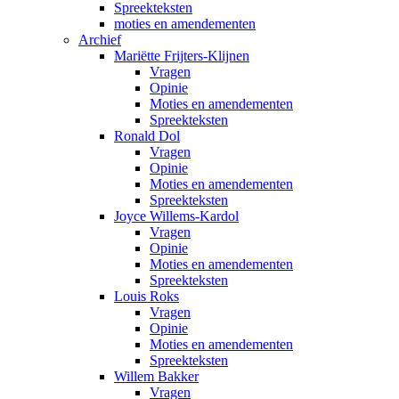
Spreekteksten
moties en amendementen
Archief
Mariëtte Frijters-Klijnen
Vragen
Opinie
Moties en amendementen
Spreekteksten
Ronald Dol
Vragen
Opinie
Moties en amendementen
Spreekteksten
Joyce Willems-Kardol
Vragen
Opinie
Moties en amendementen
Spreekteksten
Louis Roks
Vragen
Opinie
Moties en amendementen
Spreekteksten
Willem Bakker
Vragen