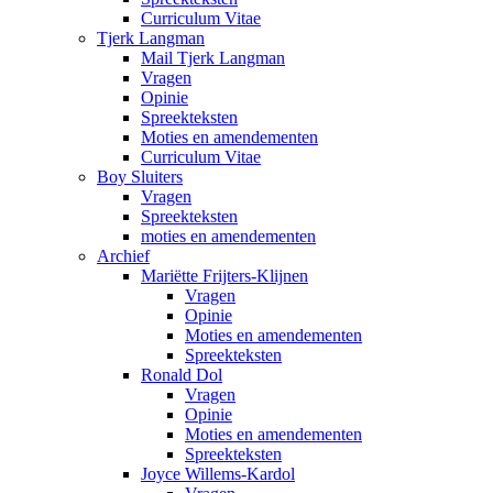
Curriculum Vitae
Tjerk Langman
Mail Tjerk Langman
Vragen
Opinie
Spreekteksten
Moties en amendementen
Curriculum Vitae
Boy Sluiters
Vragen
Spreekteksten
moties en amendementen
Archief
Mariëtte Frijters-Klijnen
Vragen
Opinie
Moties en amendementen
Spreekteksten
Ronald Dol
Vragen
Opinie
Moties en amendementen
Spreekteksten
Joyce Willems-Kardol