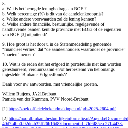
8.
a. Wat is het beoogde leningbedrag aan BOEi?
b. Welk percentage (%) is dit van de aandelenkoopprijs?
c. Welke andere voorwaarden zal de lening kennen?
d. Welke andere financiële, bestuurlijke, regelgevende of
handhavende banden kent de provincie met BOEi of de eigenaren
van BOEi[3] uitputtend?
9. Hoe groot is het door u in de Statenmededeling genoemde
“financieel verlies” dat “de aandeelhouders waaronder de provincie”
“moeten" nemen?
10. Wat is de reden dat het erfgoed in portefeuille niet kan worden
gerestaureerd, verduurzaamd en/of herbestemd via het onlangs
ingestelde 'Brabants Erfgoedfonds'?
Dank voor uw antwoorden, met vriendelijke groeten,
Willem Rutjens, JA21Brabant
Patricia van der Kammen, PVV Noord-Brabant
[1]
https://zoek.officielebekendmakingen.nl/prb-2025-2604.pdf
[2]
https://noordbrabant.bestuurlijkeinformatie.nl/Agenda/Document
40d7-4bb0-92dc-b35ff26b16d8?documentId=7fd6f85e-c27f-4433-