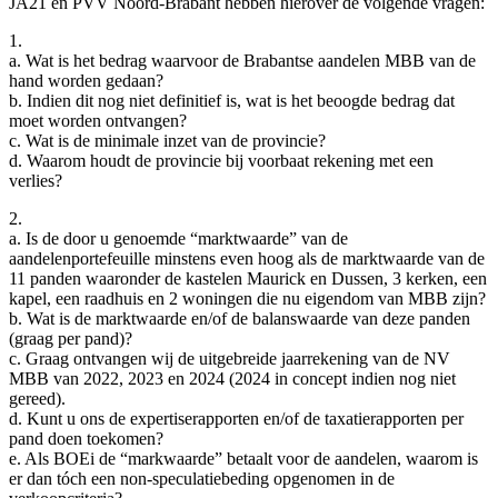
JA21 en PVV Noord-Brabant hebben hierover de volgende vragen:
1.
a. Wat is het bedrag waarvoor de Brabantse aandelen MBB van de
hand worden gedaan?
b. Indien dit nog niet definitief is, wat is het beoogde bedrag dat
moet worden ontvangen?
c. Wat is de minimale inzet van de provincie?
d. Waarom houdt de provincie bij voorbaat rekening met een
verlies?
2.
a. Is de door u genoemde “marktwaarde” van de
aandelenportefeuille minstens even hoog als de marktwaarde van de
11 panden waaronder de kastelen Maurick en Dussen, 3 kerken, een
kapel, een raadhuis en 2 woningen die nu eigendom van MBB zijn?
b. Wat is de marktwaarde en/of de balanswaarde van deze panden
(graag per pand)?
c. Graag ontvangen wij de uitgebreide jaarrekening van de NV
MBB van 2022, 2023 en 2024 (2024 in concept indien nog niet
gereed).
d. Kunt u ons de expertiserapporten en/of de taxatierapporten per
pand doen toekomen?
e. Als BOEi de “markwaarde” betaalt voor de aandelen, waarom is
er dan tóch een non-speculatiebeding opgenomen in de