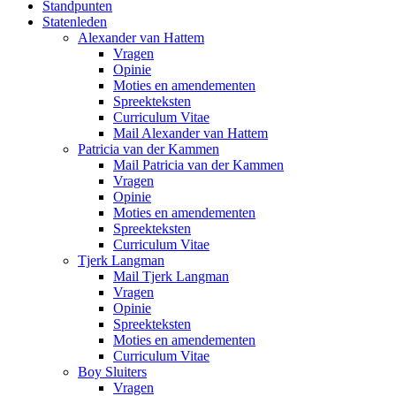
Standpunten
Statenleden
Alexander van Hattem
Vragen
Opinie
Moties en amendementen
Spreekteksten
Curriculum Vitae
Mail Alexander van Hattem
Patricia van der Kammen
Mail Patricia van der Kammen
Vragen
Opinie
Moties en amendementen
Spreekteksten
Curriculum Vitae
Tjerk Langman
Mail Tjerk Langman
Vragen
Opinie
Spreekteksten
Moties en amendementen
Curriculum Vitae
Boy Sluiters
Vragen