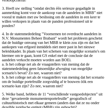
verkoopcriteria?
3. Heeft uw stelling “omdat slechts één serieuze gegadigde in
aanmerking komt voor de aankoop van de aandelen in MBB” niet
vooral te maken met uw beslissing om de aandelen in een keer te
willen verkopen in plaats van de panden professioneel uit te
ponden?
4. In de statenmededeling "Voornemen tot overdracht aandelen in
N.V. Monumenten Beheer Brabant" wordt het probleem geschetst
dat de huidige omvang van het MBB te klein zou zijn en dat het
aankopen van erfgoed inmiddels niet meer past in het nieuwe
beleidskader. In plaats van het schetsen van mogelijke scenario's om
hiermee om te gaan, komt GS enkel met de conclusie dat de
aandelen verkocht moeten worden aan BOEi.
a. Is het college net als de vraagstellers van mening dat de
statenmededeling geen fatsoenlijke afweging van mogelijke
scenario's bevat? Zo nee, waarom niet?
b. Is het college net als de vraagstellers van mening dat het scenario
om de huidige portefeuille zorgvuldig af te bouwen óók een
scenario kan zijn? Zo nee, waarom niet?
5. Welke band, hebben de 11 “verschillende vastgoedobjecten” uit
deze “gevarieerde monumentenportefeuille” geografisch of
cultuurhistorisch met elkaar gemeen (anders dan dat ze nu onder
dezelfde juridische entiteit (MBB) zijn gebracht)?