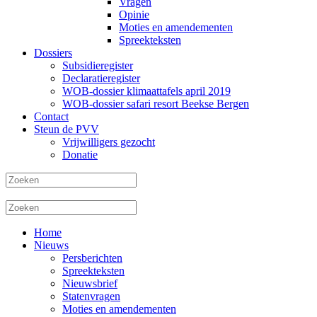
Vragen
Opinie
Moties en amendementen
Spreekteksten
Dossiers
Subsidieregister
Declaratieregister
WOB-dossier klimaattafels april 2019
WOB-dossier safari resort Beekse Bergen
Contact
Steun de PVV
Vrijwilligers gezocht
Donatie
Home
Nieuws
Persberichten
Spreekteksten
Nieuwsbrief
Statenvragen
Moties en amendementen