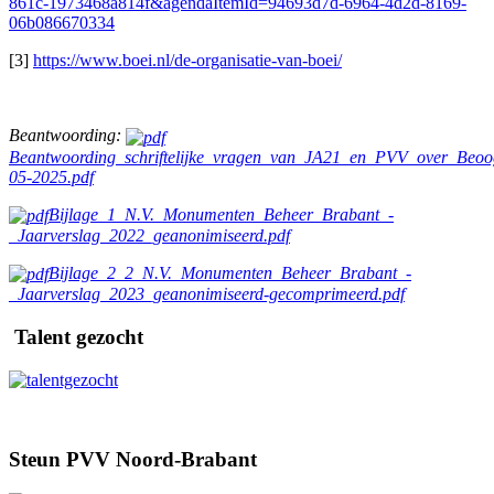
861c-1973468a814f&agendaItemId=94693d7d-6964-4d2d-8169-
06b086670334
[3]
https://www.boei.nl/de-organisatie-van-boei/
Beantwoording:
Beantwoording_schriftelijke_vragen_van_JA21_en_PVV_over_Be
05-2025.pdf
Bijlage_1_N.V._Monumenten_Beheer_Brabant_-
_Jaarverslag_2022_geanonimiseerd.pdf
Bijlage_2_2_N.V._Monumenten_Beheer_Brabant_-
_Jaarverslag_2023_geanonimiseerd-gecomprimeerd.pdf
Talent gezocht
Steun PVV Noord-Brabant