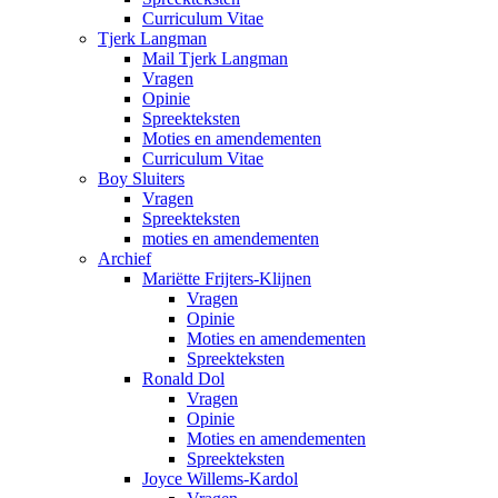
Curriculum Vitae
Tjerk Langman
Mail Tjerk Langman
Vragen
Opinie
Spreekteksten
Moties en amendementen
Curriculum Vitae
Boy Sluiters
Vragen
Spreekteksten
moties en amendementen
Archief
Mariëtte Frijters-Klijnen
Vragen
Opinie
Moties en amendementen
Spreekteksten
Ronald Dol
Vragen
Opinie
Moties en amendementen
Spreekteksten
Joyce Willems-Kardol