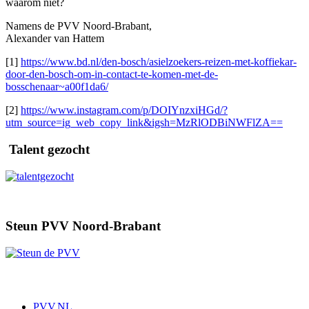
waarom niet?
Namens de PVV Noord-Brabant,
Alexander van Hattem
[1]
https://www.bd.nl/den-bosch/asielzoekers-reizen-met-koffiekar-
door-den-bosch-om-in-contact-te-komen-met-de-
bosschenaar~a00f1da6/
[2]
https://www.instagram.com/p/DOIYnzxiHGd/?
utm_source=ig_web_copy_link&igsh=MzRlODBiNWFlZA==
Talent gezocht
Steun PVV Noord-Brabant
PVV.NL