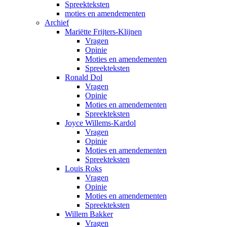
Spreekteksten
moties en amendementen
Archief
Mariëtte Frijters-Klijnen
Vragen
Opinie
Moties en amendementen
Spreekteksten
Ronald Dol
Vragen
Opinie
Moties en amendementen
Spreekteksten
Joyce Willems-Kardol
Vragen
Opinie
Moties en amendementen
Spreekteksten
Louis Roks
Vragen
Opinie
Moties en amendementen
Spreekteksten
Willem Bakker
Vragen