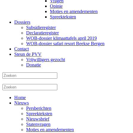
Vragen
Opinie
Moties en amendementen
Spreekteksten
Dossiers
Subsidieregister
Declaratieregister
WOB-dossier klimaattafels april 2019
WOB-dossier safari resort Beekse Bergen
Contact
Steun de PVV
Vrijwilligers gezocht
Donatie
Home
Nieuws
Persberichten
Spreekteksten
Nieuwsbrief
Statenvragen
Moties en amendementen