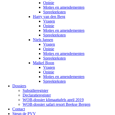
Opinie
Moties en amendementen
Spreekteksten
Harry van den Berg
Vragen
Opinie
Moties en amendementen
Spreekteksten
Niels Jansen
Vragen
Opinie
Moties en amendementen
Spreekteksten
Maikel Boon
Vragen
Opinie
Moties en amendementen
Spreekteksten
Dossiers
Subsidieregister
Declaratieregister
WOB-dossier klimaattafels april 2019
WOB-dossier safari resort Beekse Bergen
Contact
Steun de PVV