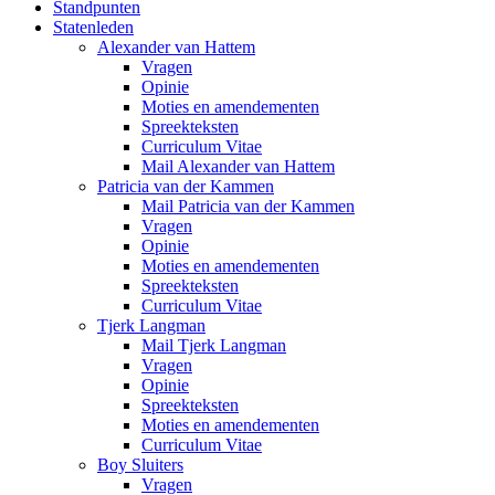
Standpunten
Statenleden
Alexander van Hattem
Vragen
Opinie
Moties en amendementen
Spreekteksten
Curriculum Vitae
Mail Alexander van Hattem
Patricia van der Kammen
Mail Patricia van der Kammen
Vragen
Opinie
Moties en amendementen
Spreekteksten
Curriculum Vitae
Tjerk Langman
Mail Tjerk Langman
Vragen
Opinie
Spreekteksten
Moties en amendementen
Curriculum Vitae
Boy Sluiters
Vragen