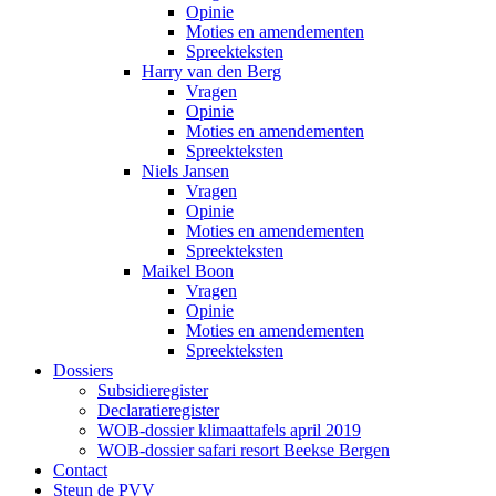
Opinie
Moties en amendementen
Spreekteksten
Harry van den Berg
Vragen
Opinie
Moties en amendementen
Spreekteksten
Niels Jansen
Vragen
Opinie
Moties en amendementen
Spreekteksten
Maikel Boon
Vragen
Opinie
Moties en amendementen
Spreekteksten
Dossiers
Subsidieregister
Declaratieregister
WOB-dossier klimaattafels april 2019
WOB-dossier safari resort Beekse Bergen
Contact
Steun de PVV