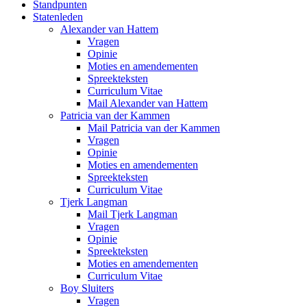
Standpunten
Statenleden
Alexander van Hattem
Vragen
Opinie
Moties en amendementen
Spreekteksten
Curriculum Vitae
Mail Alexander van Hattem
Patricia van der Kammen
Mail Patricia van der Kammen
Vragen
Opinie
Moties en amendementen
Spreekteksten
Curriculum Vitae
Tjerk Langman
Mail Tjerk Langman
Vragen
Opinie
Spreekteksten
Moties en amendementen
Curriculum Vitae
Boy Sluiters
Vragen