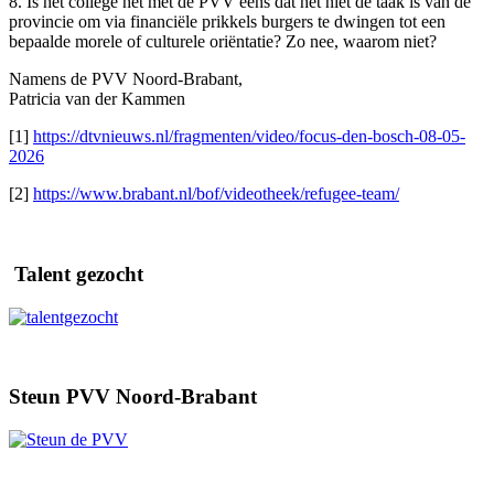
8. Is het college het met de PVV eens dat het niet de taak is van de
provincie om via financiële prikkels burgers te dwingen tot een
bepaalde morele of culturele oriëntatie? Zo nee, waarom niet?
Namens de PVV Noord-Brabant,
Patricia van der Kammen
[1]
https://dtvnieuws.nl/fragmenten/video/focus-den-bosch-08-05-
2026
[2]
https://www.brabant.nl/bof/videotheek/refugee-team/
Talent gezocht
Steun PVV Noord-Brabant