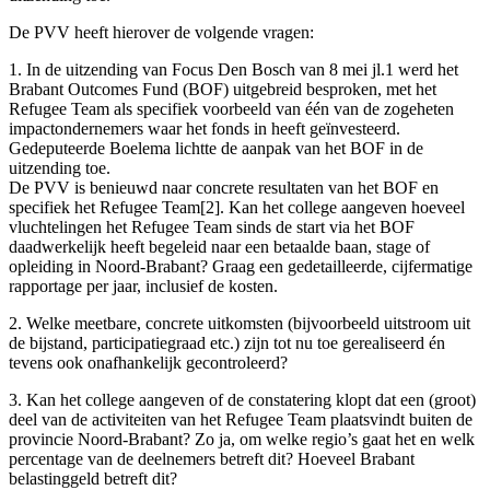
De PVV heeft hierover de volgende vragen:
1. In de uitzending van Focus Den Bosch van 8 mei jl.1 werd het
Brabant Outcomes Fund (BOF) uitgebreid besproken, met het
Refugee Team als specifiek voorbeeld van één van de zogeheten
impactondernemers waar het fonds in heeft geïnvesteerd.
Gedeputeerde Boelema lichtte de aanpak van het BOF in de
uitzending toe.
De PVV is benieuwd naar concrete resultaten van het BOF en
specifiek het Refugee Team[2]. Kan het college aangeven hoeveel
vluchtelingen het Refugee Team sinds de start via het BOF
daadwerkelijk heeft begeleid naar een betaalde baan, stage of
opleiding in Noord-Brabant? Graag een gedetailleerde, cijfermatige
rapportage per jaar, inclusief de kosten.
2. Welke meetbare, concrete uitkomsten (bijvoorbeeld uitstroom uit
de bijstand, participatiegraad etc.) zijn tot nu toe gerealiseerd én
tevens ook onafhankelijk gecontroleerd?
3. Kan het college aangeven of de constatering klopt dat een (groot)
deel van de activiteiten van het Refugee Team plaatsvindt buiten de
provincie Noord-Brabant? Zo ja, om welke regio’s gaat het en welk
percentage van de deelnemers betreft dit? Hoeveel Brabant
belastinggeld betreft dit?