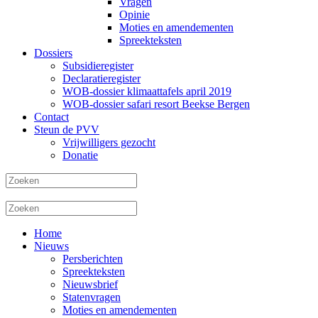
Vragen
Opinie
Moties en amendementen
Spreekteksten
Dossiers
Subsidieregister
Declaratieregister
WOB-dossier klimaattafels april 2019
WOB-dossier safari resort Beekse Bergen
Contact
Steun de PVV
Vrijwilligers gezocht
Donatie
Home
Nieuws
Persberichten
Spreekteksten
Nieuwsbrief
Statenvragen
Moties en amendementen