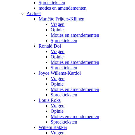
Spreekteksten
moties en amendementen
Archief
Mariëtte Frijters-Klijnen
Vragen
Opinie
Moties en amendementen
Spreekteksten
Ronald Dol
Vragen
Opinie
Moties en amendementen
Spreekteksten
Joyce Willems-Kardol
Vragen
Opinie
Moties en amendementen
Spreekteksten
Louis Roks
Vragen
Opinie
Moties en amendementen
Spreekteksten
Willem Bakker
Vragen