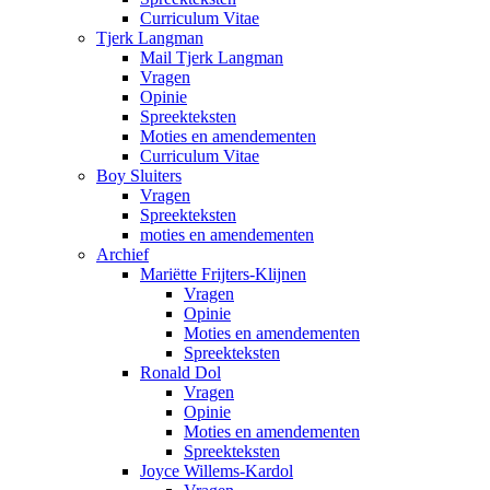
Curriculum Vitae
Tjerk Langman
Mail Tjerk Langman
Vragen
Opinie
Spreekteksten
Moties en amendementen
Curriculum Vitae
Boy Sluiters
Vragen
Spreekteksten
moties en amendementen
Archief
Mariëtte Frijters-Klijnen
Vragen
Opinie
Moties en amendementen
Spreekteksten
Ronald Dol
Vragen
Opinie
Moties en amendementen
Spreekteksten
Joyce Willems-Kardol