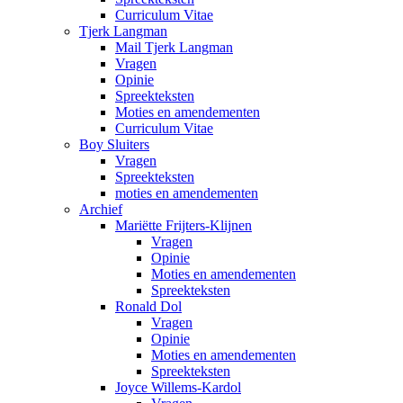
Curriculum Vitae
Tjerk Langman
Mail Tjerk Langman
Vragen
Opinie
Spreekteksten
Moties en amendementen
Curriculum Vitae
Boy Sluiters
Vragen
Spreekteksten
moties en amendementen
Archief
Mariëtte Frijters-Klijnen
Vragen
Opinie
Moties en amendementen
Spreekteksten
Ronald Dol
Vragen
Opinie
Moties en amendementen
Spreekteksten
Joyce Willems-Kardol