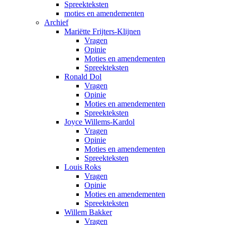
Spreekteksten
moties en amendementen
Archief
Mariëtte Frijters-Klijnen
Vragen
Opinie
Moties en amendementen
Spreekteksten
Ronald Dol
Vragen
Opinie
Moties en amendementen
Spreekteksten
Joyce Willems-Kardol
Vragen
Opinie
Moties en amendementen
Spreekteksten
Louis Roks
Vragen
Opinie
Moties en amendementen
Spreekteksten
Willem Bakker
Vragen