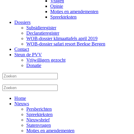
Vragen
Opinie
Moties en amendementen
Spreekteksten
Dossiers
Subsidieregister
Declaratieregister
WOB-dossier klimaattafels april 2019
WOB-dossier safari resort Beekse Bergen
Contact
Steun de PVV
Vrijwilligers gezocht
Donatie
Home
Nieuws
Persberichten
Spreekteksten
Nieuwsbrief
Statenvragen
Moties en amendementen