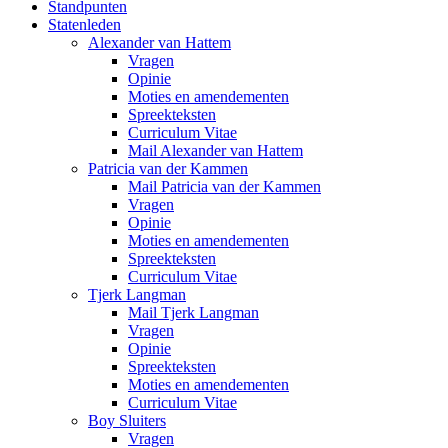
Standpunten
Statenleden
Alexander van Hattem
Vragen
Opinie
Moties en amendementen
Spreekteksten
Curriculum Vitae
Mail Alexander van Hattem
Patricia van der Kammen
Mail Patricia van der Kammen
Vragen
Opinie
Moties en amendementen
Spreekteksten
Curriculum Vitae
Tjerk Langman
Mail Tjerk Langman
Vragen
Opinie
Spreekteksten
Moties en amendementen
Curriculum Vitae
Boy Sluiters
Vragen