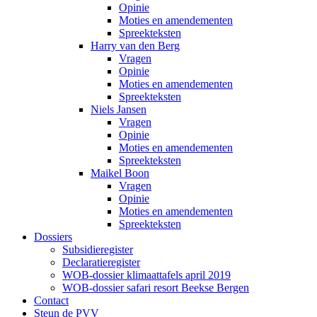
Opinie
Moties en amendementen
Spreekteksten
Harry van den Berg
Vragen
Opinie
Moties en amendementen
Spreekteksten
Niels Jansen
Vragen
Opinie
Moties en amendementen
Spreekteksten
Maikel Boon
Vragen
Opinie
Moties en amendementen
Spreekteksten
Dossiers
Subsidieregister
Declaratieregister
WOB-dossier klimaattafels april 2019
WOB-dossier safari resort Beekse Bergen
Contact
Steun de PVV