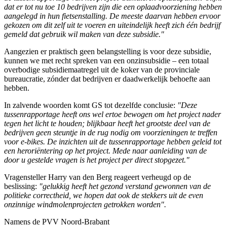
dat er tot nu toe 10 bedrijven zijn die een oplaadvoorziening hebben
aangelegd in hun fietsenstalling. De meeste daarvan hebben ervoor
gekozen om dit zelf uit te voeren en uiteindelijk heeft zich één bedrijf
gemeld dat gebruik wil maken van deze subsidie."
Aangezien er praktisch geen belangstelling is voor deze subsidie,
kunnen we met recht spreken van een onzinsubsidie – een totaal
overbodige subsidiemaatregel uit de koker van de provinciale
bureaucratie, zónder dat bedrijven er daadwerkelijk behoefte aan
hebben.
In zalvende woorden komt GS tot dezelfde conclusie:
"Deze
tussenrapportage heeft ons wel ertoe bewogen om het project nader
tegen het licht te houden; blijkbaar heeft het grootste deel van de
bedrijven geen steuntje in de rug nodig om voorzieningen te treffen
voor e-bikes. De inzichten uit de tussenrapportage hebben geleid tot
een heroriëntering op het project. Mede naar aanleiding van de
door u gestelde vragen is het project per direct stopgezet."
Vragensteller Harry van den Berg reageert verheugd op de
beslissing:
"gelukkig heeft het gezond verstand gewonnen van de
politieke correctheid, we hopen dat ook de stekkers uit de even
onzinnige windmolenprojecten getrokken worden".
Namens de PVV Noord-Brabant