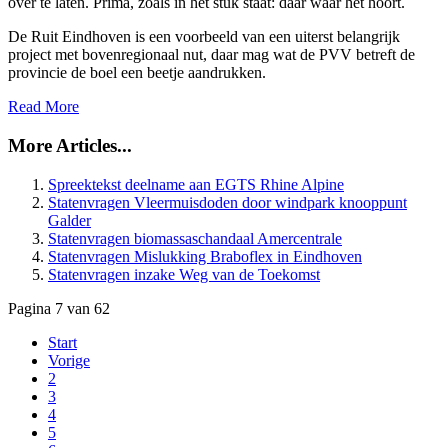
over te laten. Prima, zoals in het stuk staat: daar waar het hoort.
De Ruit Eindhoven is een voorbeeld van een uiterst belangrijk
project met bovenregionaal nut, daar mag wat de PVV betreft de
provincie de boel een beetje aandrukken.
Read More
More Articles...
Spreektekst deelname aan EGTS Rhine Alpine
Statenvragen Vleermuisdoden door windpark knooppunt
Galder
Statenvragen biomassaschandaal Amercentrale
Statenvragen Mislukking Braboflex in Eindhoven
Statenvragen inzake Weg van de Toekomst
Pagina 7 van 62
Start
Vorige
2
3
4
5