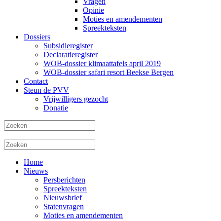
Vragen
Opinie
Moties en amendementen
Spreekteksten
Dossiers
Subsidieregister
Declaratieregister
WOB-dossier klimaattafels april 2019
WOB-dossier safari resort Beekse Bergen
Contact
Steun de PVV
Vrijwilligers gezocht
Donatie
Home
Nieuws
Persberichten
Spreekteksten
Nieuwsbrief
Statenvragen
Moties en amendementen