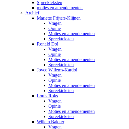
Spreekteksten
moties en amendementen
Archief
Mariëtte Frijters-Klijnen
Vragen
Opinie
Moties en amendementen
Spreekteksten
Ronald Dol
Vragen
Opinie
Moties en amendementen
Spreekteksten
Joyce Willems-Kardol
Vragen
Opinie
Moties en amendementen
Spreekteksten
Louis Roks
Vragen
Opinie
Moties en amendementen
Spreekteksten
Willem Bakker
Vragen