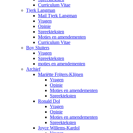
Curriculum Vitae
Tjerk Langman
Mail Tjerk Langman
Vragen
Opinie
Spreekteksten
Moties en amendementen
Curriculum Vitae
Boy Sluiters
Vragen
Spreekteksten
moties en amendementen
Archief
Mariëtte Frijters-Klijnen
Vragen
Opinie
Moties en amendementen
Spreekteksten
Ronald Dol
Vragen
Opinie
Moties en amendementen
Spreekteksten
Joyce Willems-Kardol