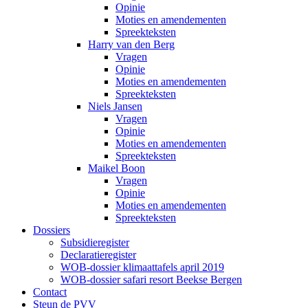
Opinie
Moties en amendementen
Spreekteksten
Harry van den Berg
Vragen
Opinie
Moties en amendementen
Spreekteksten
Niels Jansen
Vragen
Opinie
Moties en amendementen
Spreekteksten
Maikel Boon
Vragen
Opinie
Moties en amendementen
Spreekteksten
Dossiers
Subsidieregister
Declaratieregister
WOB-dossier klimaattafels april 2019
WOB-dossier safari resort Beekse Bergen
Contact
Steun de PVV