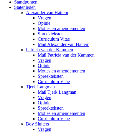
Standpunten
Statenleden
Alexander van Hattem
Vragen
Opinie
Moties en amendementen
Spreekteksten
Curriculum Vitae
Mail Alexander van Hattem
Patricia van der Kammen
Mail Patricia van der Kammen
Vragen
Opinie
Moties en amendementen
Spreekteksten
Curriculum Vitae
Tjerk Langman
Mail Tjerk Langman
Vragen
Opinie
Spreekteksten
Moties en amendementen
Curriculum Vitae
Boy Sluiters
Vragen