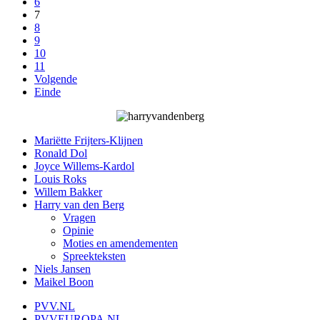
6
7
8
9
10
11
Volgende
Einde
Mariëtte Frijters-Klijnen
Ronald Dol
Joyce Willems-Kardol
Louis Roks
Willem Bakker
Harry van den Berg
Vragen
Opinie
Moties en amendementen
Spreekteksten
Niels Jansen
Maikel Boon
PVV.NL
PVVEUROPA.NL