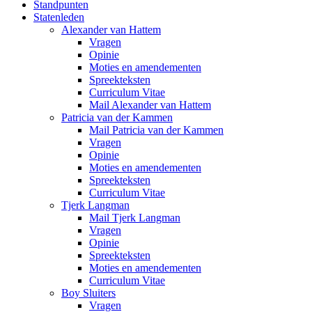
Standpunten
Statenleden
Alexander van Hattem
Vragen
Opinie
Moties en amendementen
Spreekteksten
Curriculum Vitae
Mail Alexander van Hattem
Patricia van der Kammen
Mail Patricia van der Kammen
Vragen
Opinie
Moties en amendementen
Spreekteksten
Curriculum Vitae
Tjerk Langman
Mail Tjerk Langman
Vragen
Opinie
Spreekteksten
Moties en amendementen
Curriculum Vitae
Boy Sluiters
Vragen