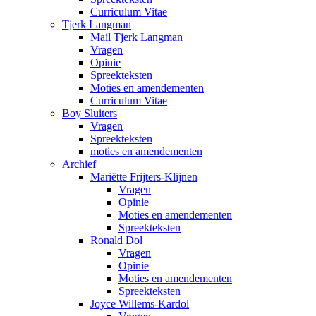
Curriculum Vitae
Tjerk Langman
Mail Tjerk Langman
Vragen
Opinie
Spreekteksten
Moties en amendementen
Curriculum Vitae
Boy Sluiters
Vragen
Spreekteksten
moties en amendementen
Archief
Mariëtte Frijters-Klijnen
Vragen
Opinie
Moties en amendementen
Spreekteksten
Ronald Dol
Vragen
Opinie
Moties en amendementen
Spreekteksten
Joyce Willems-Kardol