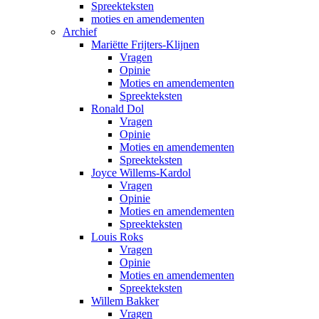
Spreekteksten
moties en amendementen
Archief
Mariëtte Frijters-Klijnen
Vragen
Opinie
Moties en amendementen
Spreekteksten
Ronald Dol
Vragen
Opinie
Moties en amendementen
Spreekteksten
Joyce Willems-Kardol
Vragen
Opinie
Moties en amendementen
Spreekteksten
Louis Roks
Vragen
Opinie
Moties en amendementen
Spreekteksten
Willem Bakker
Vragen