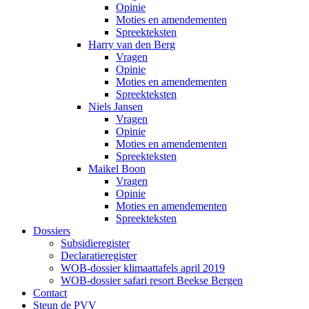
Opinie
Moties en amendementen
Spreekteksten
Harry van den Berg
Vragen
Opinie
Moties en amendementen
Spreekteksten
Niels Jansen
Vragen
Opinie
Moties en amendementen
Spreekteksten
Maikel Boon
Vragen
Opinie
Moties en amendementen
Spreekteksten
Dossiers
Subsidieregister
Declaratieregister
WOB-dossier klimaattafels april 2019
WOB-dossier safari resort Beekse Bergen
Contact
Steun de PVV