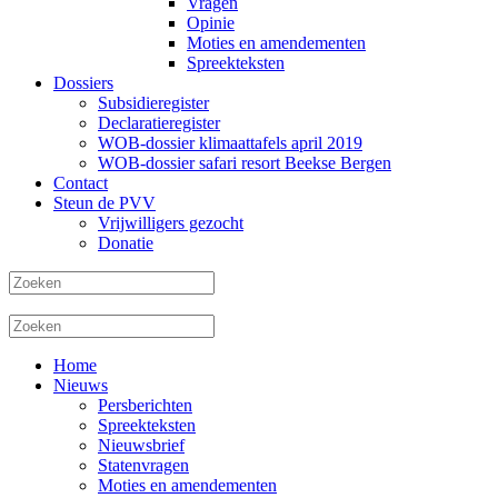
Vragen
Opinie
Moties en amendementen
Spreekteksten
Dossiers
Subsidieregister
Declaratieregister
WOB-dossier klimaattafels april 2019
WOB-dossier safari resort Beekse Bergen
Contact
Steun de PVV
Vrijwilligers gezocht
Donatie
Home
Nieuws
Persberichten
Spreekteksten
Nieuwsbrief
Statenvragen
Moties en amendementen