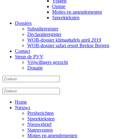
Vragen
Opinie
Moties en amendementen
Spreekteksten
Dossiers
Subsidieregister
Declaratieregister
WOB-dossier klimaattafels april 2019
WOB-dossier safari resort Beekse Bergen
Contact
Steun de PVV
Vrijwilligers gezocht
Donatie
Home
Nieuws
Persberichten
Spreekteksten
Nieuwsbrief
Statenvragen
Moties en amendementen