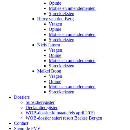
Opinie
Moties en amendementen
Spreekteksten
Harry van den Berg
Vragen
Opinie
Moties en amendementen
Spreekteksten
Niels Jansen
Vragen
Opinie
Moties en amendementen
Spreekteksten
Maikel Boon
Vragen
Opinie
Moties en amendementen
Spreekteksten
Dossiers
Subsidieregister
Declaratieregister
WOB-dossier klimaattafels april 2019
WOB-dossier safari resort Beekse Bergen
Contact
Steun de PVV