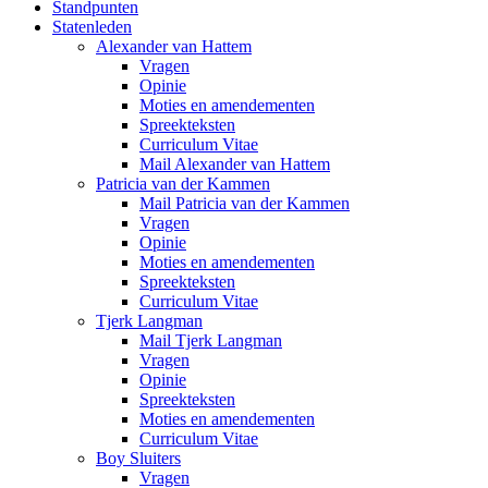
Standpunten
Statenleden
Alexander van Hattem
Vragen
Opinie
Moties en amendementen
Spreekteksten
Curriculum Vitae
Mail Alexander van Hattem
Patricia van der Kammen
Mail Patricia van der Kammen
Vragen
Opinie
Moties en amendementen
Spreekteksten
Curriculum Vitae
Tjerk Langman
Mail Tjerk Langman
Vragen
Opinie
Spreekteksten
Moties en amendementen
Curriculum Vitae
Boy Sluiters
Vragen