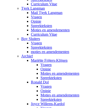
Curriculum Vitae
Tjerk Langman
Mail Tjerk Langman
Vragen
Opinie
Spreekteksten
Moties en amendementen
Curriculum Vitae
Boy Sluiters
Vragen
Spreekteksten
moties en amendementen
Archief
Mariëtte Frijters-Klijnen
Vragen
Opinie
Moties en amendementen
Spreekteksten
Ronald Dol
Vragen
Opinie
Moties en amendementen
Spreekteksten
Joyce Willems-Kardol