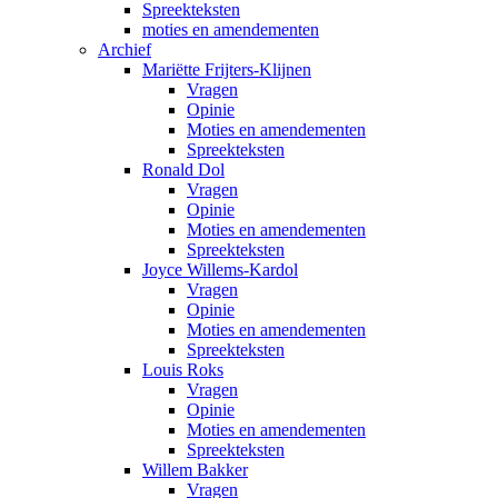
Spreekteksten
moties en amendementen
Archief
Mariëtte Frijters-Klijnen
Vragen
Opinie
Moties en amendementen
Spreekteksten
Ronald Dol
Vragen
Opinie
Moties en amendementen
Spreekteksten
Joyce Willems-Kardol
Vragen
Opinie
Moties en amendementen
Spreekteksten
Louis Roks
Vragen
Opinie
Moties en amendementen
Spreekteksten
Willem Bakker
Vragen