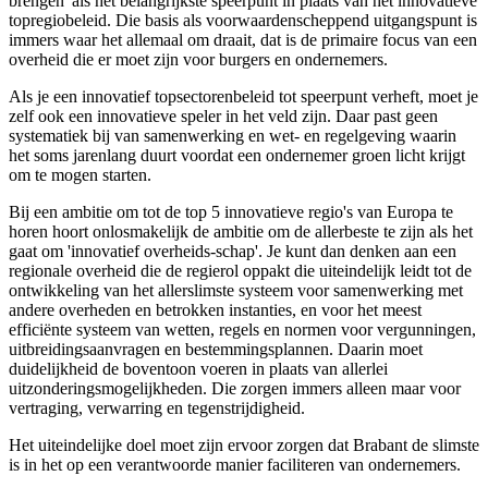
brengen' als het belangrijkste speerpunt in plaats van het innovatieve
topregiobeleid. Die basis als voorwaardenscheppend uitgangspunt is
immers waar het allemaal om draait, dat is de primaire focus van een
overheid die er moet zijn voor burgers en ondernemers.
Als je een innovatief topsectorenbeleid tot speerpunt verheft, moet je
zelf ook een innovatieve speler in het veld zijn. Daar past geen
systematiek bij van samenwerking en wet- en regelgeving waarin
het soms jarenlang duurt voordat een ondernemer groen licht krijgt
om te mogen starten.
Bij een ambitie om tot de top 5 innovatieve regio's van Europa te
horen hoort onlosmakelijk de ambitie om de allerbeste te zijn als het
gaat om 'innovatief overheids-schap'. Je kunt dan denken aan een
regionale overheid die de regierol oppakt die uiteindelijk leidt tot de
ontwikkeling van het allerslimste systeem voor samenwerking met
andere overheden en betrokken instanties, en voor het meest
efficiënte systeem van wetten, regels en normen voor vergunningen,
uitbreidingsaanvragen en bestemmingsplannen. Daarin moet
duidelijkheid de boventoon voeren in plaats van allerlei
uitzonderingsmogelijkheden. Die zorgen immers alleen maar voor
vertraging, verwarring en tegenstrijdigheid.
Het uiteindelijke doel moet zijn ervoor zorgen dat Brabant de slimste
is in het op een verantwoorde manier faciliteren van ondernemers.