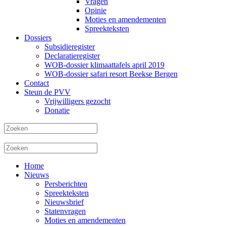
Vragen
Opinie
Moties en amendementen
Spreekteksten
Dossiers
Subsidieregister
Declaratieregister
WOB-dossier klimaattafels april 2019
WOB-dossier safari resort Beekse Bergen
Contact
Steun de PVV
Vrijwilligers gezocht
Donatie
Home
Nieuws
Persberichten
Spreekteksten
Nieuwsbrief
Statenvragen
Moties en amendementen