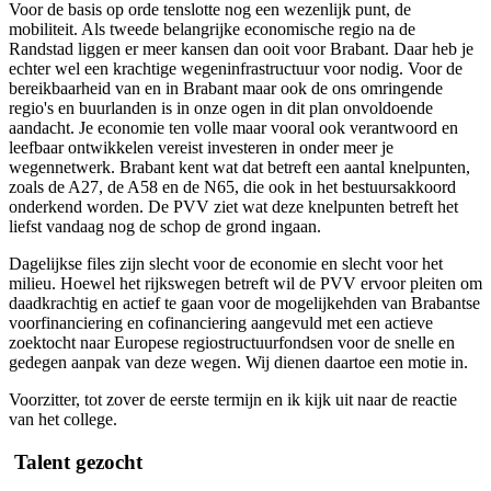
Voor de basis op orde tenslotte nog een wezenlijk punt, de
mobiliteit. Als tweede belangrijke economische regio na de
Randstad liggen er meer kansen dan ooit voor Brabant. Daar heb je
echter wel een krachtige wegeninfrastructuur voor nodig. Voor de
bereikbaarheid van en in Brabant maar ook de ons omringende
regio's en buurlanden is in onze ogen in dit plan onvoldoende
aandacht. Je economie ten volle maar vooral ook verantwoord en
leefbaar ontwikkelen vereist investeren in onder meer je
wegennetwerk. Brabant kent wat dat betreft een aantal knelpunten,
zoals de A27, de A58 en de N65, die ook in het bestuursakkoord
onderkend worden. De PVV ziet wat deze knelpunten betreft het
liefst vandaag nog de schop de grond ingaan.
Dagelijkse files zijn slecht voor de economie en slecht voor het
milieu. Hoewel het rijkswegen betreft wil de PVV ervoor pleiten om
daadkrachtig en actief te gaan voor de mogelijkehden van Brabantse
voorfinanciering en cofinanciering aangevuld met een actieve
zoektocht naar Europese regiostructuurfondsen voor de snelle en
gedegen aanpak van deze wegen. Wij dienen daartoe een motie in.
Voorzitter, tot zover de eerste termijn en ik kijk uit naar de reactie
van het college.
Talent gezocht