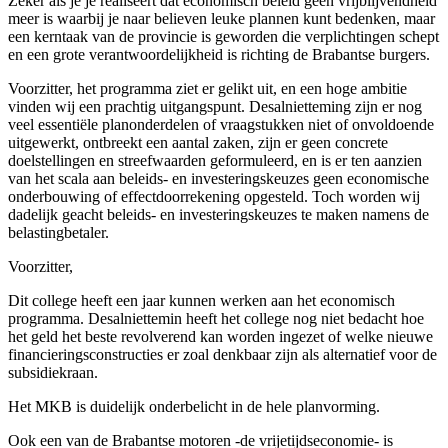
Zeker als je je realiseert dat economisch beleid geen vrijblijvendheid
meer is waarbij je naar believen leuke plannen kunt bedenken, maar
een kerntaak van de provincie is geworden die verplichtingen schept
en een grote verantwoordelijkheid is richting de Brabantse burgers.
Voorzitter, het programma ziet er gelikt uit, en een hoge ambitie
vinden wij een prachtig uitgangspunt. Desalnietteming zijn er nog
veel essentiële planonderdelen of vraagstukken niet of onvoldoende
uitgewerkt, ontbreekt een aantal zaken, zijn er geen concrete
doelstellingen en streefwaarden geformuleerd, en is er ten aanzien
van het scala aan beleids- en investeringskeuzes geen economische
onderbouwing of effectdoorrekening opgesteld. Toch worden wij
dadelijk geacht beleids- en investeringskeuzes te maken namens de
belastingbetaler.
Voorzitter,
Dit college heeft een jaar kunnen werken aan het economisch
programma. Desalniettemin heeft het college nog niet bedacht hoe
het geld het beste revolverend kan worden ingezet of welke nieuwe
financieringsconstructies er zoal denkbaar zijn als alternatief voor de
subsidiekraan.
Het MKB is duidelijk onderbelicht in de hele planvorming.
Ook een van de Brabantse motoren -de vrijetijdseconomie- is