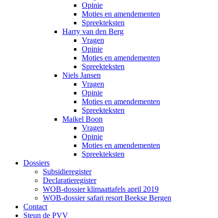
Opinie
Moties en amendementen
Spreekteksten
Harry van den Berg
Vragen
Opinie
Moties en amendementen
Spreekteksten
Niels Jansen
Vragen
Opinie
Moties en amendementen
Spreekteksten
Maikel Boon
Vragen
Opinie
Moties en amendementen
Spreekteksten
Dossiers
Subsidieregister
Declaratieregister
WOB-dossier klimaattafels april 2019
WOB-dossier safari resort Beekse Bergen
Contact
Steun de PVV