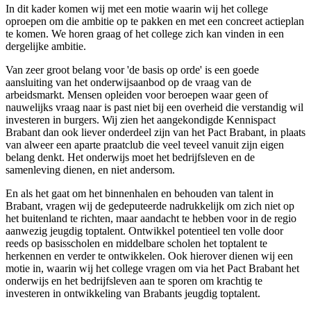
In dit kader komen wij met een motie waarin wij het college
oproepen om die ambitie op te pakken en met een concreet actieplan
te komen. We horen graag of het college zich kan vinden in een
dergelijke ambitie.
Van zeer groot belang voor 'de basis op orde' is een goede
aansluiting van het onderwijsaanbod op de vraag van de
arbeidsmarkt. Mensen opleiden voor beroepen waar geen of
nauwelijks vraag naar is past niet bij een overheid die verstandig wil
investeren in burgers. Wij zien het aangekondigde Kennispact
Brabant dan ook liever onderdeel zijn van het Pact Brabant, in plaats
van alweer een aparte praatclub die veel teveel vanuit zijn eigen
belang denkt. Het onderwijs moet het bedrijfsleven en de
samenleving dienen, en niet andersom.
En als het gaat om het binnenhalen en behouden van talent in
Brabant, vragen wij de gedeputeerde nadrukkelijk om zich niet op
het buitenland te richten, maar aandacht te hebben voor in de regio
aanwezig jeugdig toptalent. Ontwikkel potentieel ten volle door
reeds op basisscholen en middelbare scholen het toptalent te
herkennen en verder te ontwikkelen. Ook hierover dienen wij een
motie in, waarin wij het college vragen om via het Pact Brabant het
onderwijs en het bedrijfsleven aan te sporen om krachtig te
investeren in ontwikkeling van Brabants jeugdig toptalent.