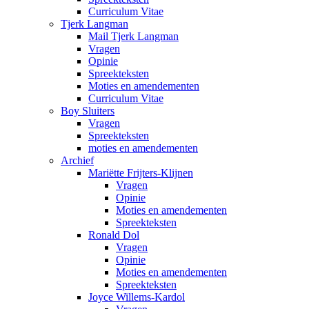
Curriculum Vitae
Tjerk Langman
Mail Tjerk Langman
Vragen
Opinie
Spreekteksten
Moties en amendementen
Curriculum Vitae
Boy Sluiters
Vragen
Spreekteksten
moties en amendementen
Archief
Mariëtte Frijters-Klijnen
Vragen
Opinie
Moties en amendementen
Spreekteksten
Ronald Dol
Vragen
Opinie
Moties en amendementen
Spreekteksten
Joyce Willems-Kardol