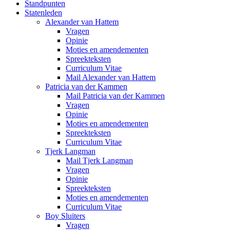
Standpunten
Statenleden
Alexander van Hattem
Vragen
Opinie
Moties en amendementen
Spreekteksten
Curriculum Vitae
Mail Alexander van Hattem
Patricia van der Kammen
Mail Patricia van der Kammen
Vragen
Opinie
Moties en amendementen
Spreekteksten
Curriculum Vitae
Tjerk Langman
Mail Tjerk Langman
Vragen
Opinie
Spreekteksten
Moties en amendementen
Curriculum Vitae
Boy Sluiters
Vragen