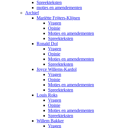
Spreekteksten
moties en amendementen
Archief
Mariëtte Frijters-Klijnen
Vragen
Opinie
Moties en amendementen
Spreekteksten
Ronald Dol
Vragen
Opinie
Moties en amendementen
Spreekteksten
Joyce Willems-Kardol
Vragen
Opinie
Moties en amendementen
Spreekteksten
Louis Roks
Vragen
Opinie
Moties en amendementen
Spreekteksten
Willem Bakker
Vragen