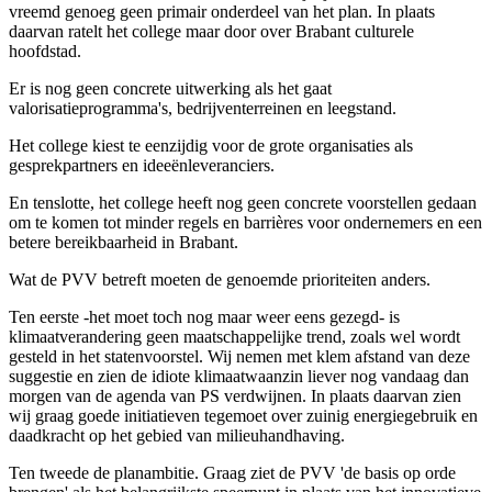
vreemd genoeg geen primair onderdeel van het plan. In plaats
daarvan ratelt het college maar door over Brabant culturele
hoofdstad.
Er is nog geen concrete uitwerking als het gaat
valorisatieprogramma's, bedrijventerreinen en leegstand.
Het college kiest te eenzijdig voor de grote organisaties als
gesprekpartners en ideeënleveranciers.
En tenslotte, het college heeft nog geen concrete voorstellen gedaan
om te komen tot minder regels en barrières voor ondernemers en een
betere bereikbaarheid in Brabant.
Wat de PVV betreft moeten de genoemde prioriteiten anders.
Ten eerste -het moet toch nog maar weer eens gezegd- is
klimaatverandering geen maatschappelijke trend, zoals wel wordt
gesteld in het statenvoorstel. Wij nemen met klem afstand van deze
suggestie en zien de idiote klimaatwaanzin liever nog vandaag dan
morgen van de agenda van PS verdwijnen. In plaats daarvan zien
wij graag goede initiatieven tegemoet over zuinig energiegebruik en
daadkracht op het gebied van milieuhandhaving.
Ten tweede de planambitie. Graag ziet de PVV 'de basis op orde