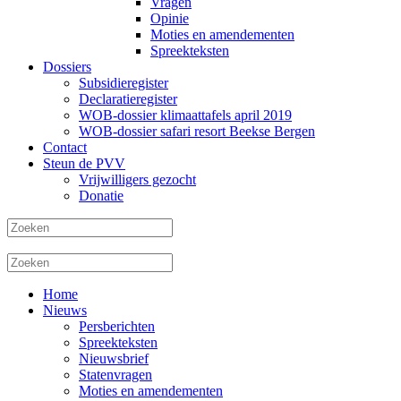
Vragen
Opinie
Moties en amendementen
Spreekteksten
Dossiers
Subsidieregister
Declaratieregister
WOB-dossier klimaattafels april 2019
WOB-dossier safari resort Beekse Bergen
Contact
Steun de PVV
Vrijwilligers gezocht
Donatie
Home
Nieuws
Persberichten
Spreekteksten
Nieuwsbrief
Statenvragen
Moties en amendementen