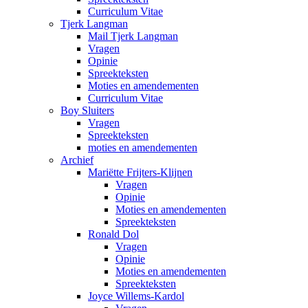
Curriculum Vitae
Tjerk Langman
Mail Tjerk Langman
Vragen
Opinie
Spreekteksten
Moties en amendementen
Curriculum Vitae
Boy Sluiters
Vragen
Spreekteksten
moties en amendementen
Archief
Mariëtte Frijters-Klijnen
Vragen
Opinie
Moties en amendementen
Spreekteksten
Ronald Dol
Vragen
Opinie
Moties en amendementen
Spreekteksten
Joyce Willems-Kardol