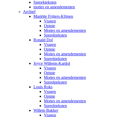
Spreekteksten
moties en amendementen
Archief
Mariëtte Frijters-Klijnen
Vragen
Opinie
Moties en amendementen
Spreekteksten
Ronald Dol
Vragen
Opinie
Moties en amendementen
Spreekteksten
Joyce Willems-Kardol
Vragen
Opinie
Moties en amendementen
Spreekteksten
Louis Roks
Vragen
Opinie
Moties en amendementen
Spreekteksten
Willem Bakker
Vragen