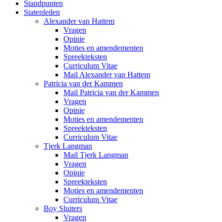
Standpunten
Statenleden
Alexander van Hattem
Vragen
Opinie
Moties en amendementen
Spreekteksten
Curriculum Vitae
Mail Alexander van Hattem
Patricia van der Kammen
Mail Patricia van der Kammen
Vragen
Opinie
Moties en amendementen
Spreekteksten
Curriculum Vitae
Tjerk Langman
Mail Tjerk Langman
Vragen
Opinie
Spreekteksten
Moties en amendementen
Curriculum Vitae
Boy Sluiters
Vragen