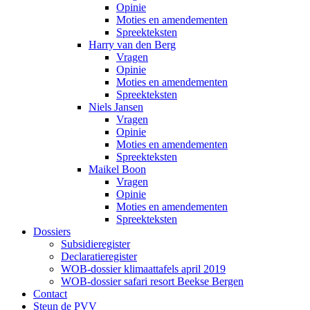
Opinie
Moties en amendementen
Spreekteksten
Harry van den Berg
Vragen
Opinie
Moties en amendementen
Spreekteksten
Niels Jansen
Vragen
Opinie
Moties en amendementen
Spreekteksten
Maikel Boon
Vragen
Opinie
Moties en amendementen
Spreekteksten
Dossiers
Subsidieregister
Declaratieregister
WOB-dossier klimaattafels april 2019
WOB-dossier safari resort Beekse Bergen
Contact
Steun de PVV