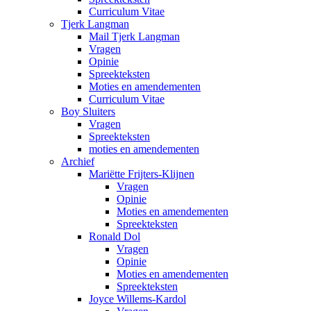
Curriculum Vitae
Tjerk Langman
Mail Tjerk Langman
Vragen
Opinie
Spreekteksten
Moties en amendementen
Curriculum Vitae
Boy Sluiters
Vragen
Spreekteksten
moties en amendementen
Archief
Mariëtte Frijters-Klijnen
Vragen
Opinie
Moties en amendementen
Spreekteksten
Ronald Dol
Vragen
Opinie
Moties en amendementen
Spreekteksten
Joyce Willems-Kardol