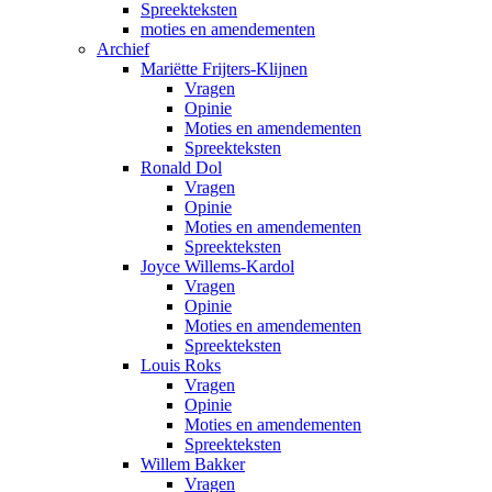
Spreekteksten
moties en amendementen
Archief
Mariëtte Frijters-Klijnen
Vragen
Opinie
Moties en amendementen
Spreekteksten
Ronald Dol
Vragen
Opinie
Moties en amendementen
Spreekteksten
Joyce Willems-Kardol
Vragen
Opinie
Moties en amendementen
Spreekteksten
Louis Roks
Vragen
Opinie
Moties en amendementen
Spreekteksten
Willem Bakker
Vragen