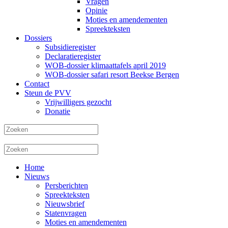
Vragen
Opinie
Moties en amendementen
Spreekteksten
Dossiers
Subsidieregister
Declaratieregister
WOB-dossier klimaattafels april 2019
WOB-dossier safari resort Beekse Bergen
Contact
Steun de PVV
Vrijwilligers gezocht
Donatie
Home
Nieuws
Persberichten
Spreekteksten
Nieuwsbrief
Statenvragen
Moties en amendementen