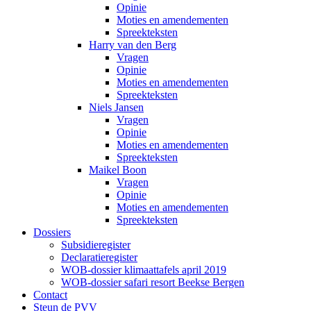
Opinie
Moties en amendementen
Spreekteksten
Harry van den Berg
Vragen
Opinie
Moties en amendementen
Spreekteksten
Niels Jansen
Vragen
Opinie
Moties en amendementen
Spreekteksten
Maikel Boon
Vragen
Opinie
Moties en amendementen
Spreekteksten
Dossiers
Subsidieregister
Declaratieregister
WOB-dossier klimaattafels april 2019
WOB-dossier safari resort Beekse Bergen
Contact
Steun de PVV