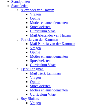
Standpunten
Statenleden
Alexander van Hattem
Vragen
Opinie
Moties en amendementen
Spreekteksten
Curriculum Vitae
Mail Alexander van Hattem
Patricia van der Kammen
Mail Patricia van der Kammen
Vragen
Opinie
Moties en amendementen
Spreekteksten
Curriculum Vitae
Tjerk Langman
Mail Tjerk Langman
Vragen
Opinie
Spreekteksten
Moties en amendementen
Curriculum Vitae
Boy Sluiters
Vragen