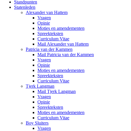
Standpunten
Statenleden
Alexander van Hattem
Vragen
Opinie
Moties en amendementen
Spreekteksten
Curriculum Vitae
Mail Alexander van Hattem
Patricia van der Kammen
Mail Patricia van der Kammen
Vragen
Opinie
Moties en amendementen
Spreekteksten
Curriculum Vitae
Tjerk Langman
Mail Tjerk Langman
Vragen
Opinie
Spreekteksten
Moties en amendementen
Curriculum Vitae
Boy Sluiters
Vragen