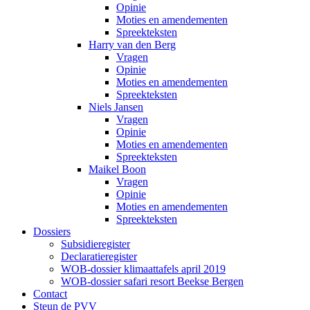
Opinie
Moties en amendementen
Spreekteksten
Harry van den Berg
Vragen
Opinie
Moties en amendementen
Spreekteksten
Niels Jansen
Vragen
Opinie
Moties en amendementen
Spreekteksten
Maikel Boon
Vragen
Opinie
Moties en amendementen
Spreekteksten
Dossiers
Subsidieregister
Declaratieregister
WOB-dossier klimaattafels april 2019
WOB-dossier safari resort Beekse Bergen
Contact
Steun de PVV