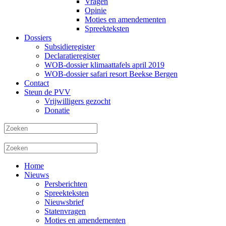
Vragen
Opinie
Moties en amendementen
Spreekteksten
Dossiers
Subsidieregister
Declaratieregister
WOB-dossier klimaattafels april 2019
WOB-dossier safari resort Beekse Bergen
Contact
Steun de PVV
Vrijwilligers gezocht
Donatie
Home
Nieuws
Persberichten
Spreekteksten
Nieuwsbrief
Statenvragen
Moties en amendementen