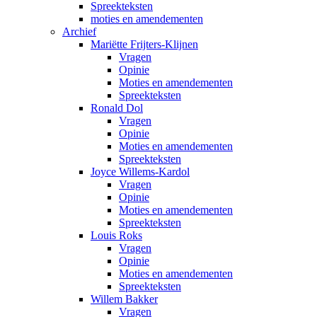
Spreekteksten
moties en amendementen
Archief
Mariëtte Frijters-Klijnen
Vragen
Opinie
Moties en amendementen
Spreekteksten
Ronald Dol
Vragen
Opinie
Moties en amendementen
Spreekteksten
Joyce Willems-Kardol
Vragen
Opinie
Moties en amendementen
Spreekteksten
Louis Roks
Vragen
Opinie
Moties en amendementen
Spreekteksten
Willem Bakker
Vragen