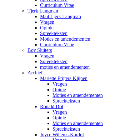
Curriculum Vitae
Tjerk Langman
Mail Tjerk Langman
Vragen
Opinie
Spreekteksten
Moties en amendementen
Curriculum Vitae
Boy Sluiters
Vragen
Spreekteksten
moties en amendementen
Archief
Mariëtte Frijters-Klijnen
Vragen
Opinie
Moties en amendementen
Spreekteksten
Ronald Dol
Vragen
Opinie
Moties en amendementen
Spreekteksten
Joyce Willems-Kardol