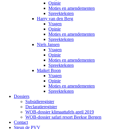
Opinie
Moties en amendementen
Spreekteksten
Harry van den Berg
Vragen
Opinie
Moties en amendementen
Spreekteksten
Niels Jansen
Vragen
Opinie
Moties en amendementen
Spreekteksten
Maikel Boon
Vragen
Opinie
Moties en amendementen
Spreekteksten
Dossiers
Subsidieregister
Declaratieregister
WOB-dossier klimaattafels april 2019
WOB-dossier safari resort Beekse Bergen
Contact
Steun de PVV