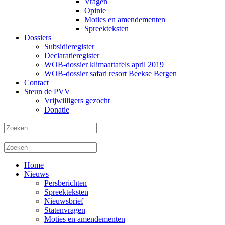
Vragen
Opinie
Moties en amendementen
Spreekteksten
Dossiers
Subsidieregister
Declaratieregister
WOB-dossier klimaattafels april 2019
WOB-dossier safari resort Beekse Bergen
Contact
Steun de PVV
Vrijwilligers gezocht
Donatie
Home
Nieuws
Persberichten
Spreekteksten
Nieuwsbrief
Statenvragen
Moties en amendementen