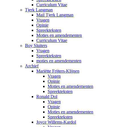
Curriculum Vitae
Tjerk Langman
Mail Tjerk Langman
Vragen
Opinie
Spreekteksten
Moties en amendementen
Curriculum Vitae
Boy Sluiters
Vragen
Spreekteksten
moties en amendementen
Archief
Mariëtte Frijters-Klijnen
Vragen
Opinie
Moties en amendementen
Spreekteksten
Ronald Dol
Vragen
Opinie
Moties en amendementen
Spreekteksten
Joyce Willems-Kardol