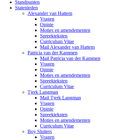
Standpunten
Statenleden
Alexander van Hattem
Vragen
Opinie
Moties en amendementen
Spreekteksten
Curriculum Vitae
Mail Alexander van Hattem
Patricia van der Kammen
Mail Patricia van der Kammen
Vragen
Opinie
Moties en amendementen
Spreekteksten
Curriculum Vitae
Tjerk Langman
Mail Tjerk Langman
Vragen
Opinie
Spreekteksten
Moties en amendementen
Curriculum Vitae
Boy Sluiters
Vragen