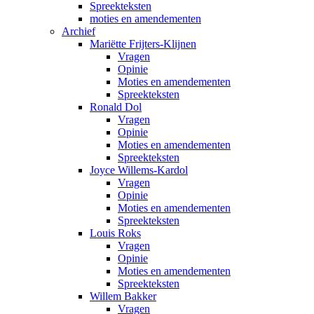
Spreekteksten
moties en amendementen
Archief
Mariëtte Frijters-Klijnen
Vragen
Opinie
Moties en amendementen
Spreekteksten
Ronald Dol
Vragen
Opinie
Moties en amendementen
Spreekteksten
Joyce Willems-Kardol
Vragen
Opinie
Moties en amendementen
Spreekteksten
Louis Roks
Vragen
Opinie
Moties en amendementen
Spreekteksten
Willem Bakker
Vragen