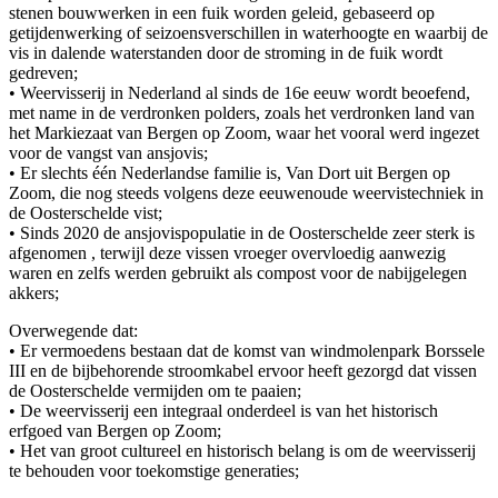
stenen bouwwerken in een fuik worden geleid, gebaseerd op
getijdenwerking of seizoensverschillen in waterhoogte en waarbij de
vis in dalende waterstanden door de stroming in de fuik wordt
gedreven;
• Weervisserij in Nederland al sinds de 16e eeuw wordt beoefend,
met name in de verdronken polders, zoals het verdronken land van
het Markiezaat van Bergen op Zoom, waar het vooral werd ingezet
voor de vangst van ansjovis;
• Er slechts één Nederlandse familie is, Van Dort uit Bergen op
Zoom, die nog steeds volgens deze eeuwenoude weervistechniek in
de Oosterschelde vist;
• Sinds 2020 de ansjovispopulatie in de Oosterschelde zeer sterk is
afgenomen , terwijl deze vissen vroeger overvloedig aanwezig
waren en zelfs werden gebruikt als compost voor de nabijgelegen
akkers;
Overwegende dat:
• Er vermoedens bestaan dat de komst van windmolenpark Borssele
III en de bijbehorende stroomkabel ervoor heeft gezorgd dat vissen
de Oosterschelde vermijden om te paaien;
• De weervisserij een integraal onderdeel is van het historisch
erfgoed van Bergen op Zoom;
• Het van groot cultureel en historisch belang is om de weervisserij
te behouden voor toekomstige generaties;