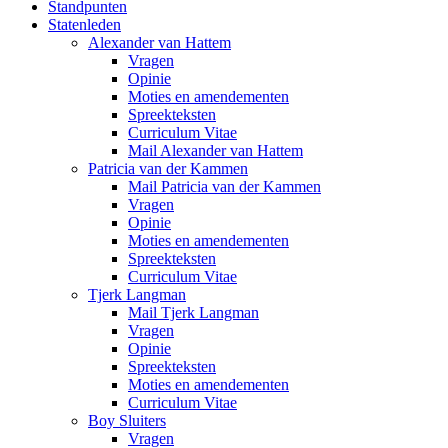
Standpunten
Statenleden
Alexander van Hattem
Vragen
Opinie
Moties en amendementen
Spreekteksten
Curriculum Vitae
Mail Alexander van Hattem
Patricia van der Kammen
Mail Patricia van der Kammen
Vragen
Opinie
Moties en amendementen
Spreekteksten
Curriculum Vitae
Tjerk Langman
Mail Tjerk Langman
Vragen
Opinie
Spreekteksten
Moties en amendementen
Curriculum Vitae
Boy Sluiters
Vragen