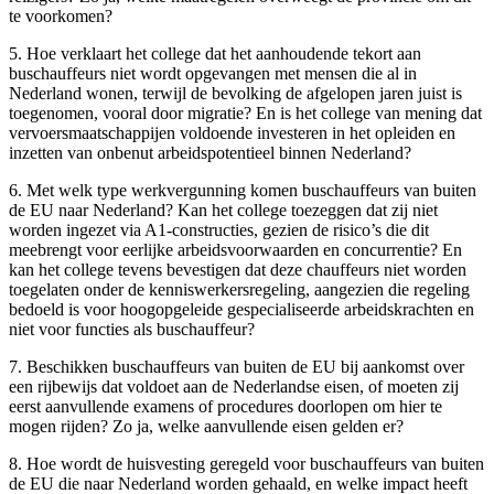
te voorkomen?
5. Hoe verklaart het college dat het aanhoudende tekort aan
buschauffeurs niet wordt opgevangen met mensen die al in
Nederland wonen, terwijl de bevolking de afgelopen jaren juist is
toegenomen, vooral door migratie? En is het college van mening dat
vervoersmaatschappijen voldoende investeren in het opleiden en
inzetten van onbenut arbeidspotentieel binnen Nederland?
6. Met welk type werkvergunning komen buschauffeurs van buiten
de EU naar Nederland? Kan het college toezeggen dat zij niet
worden ingezet via A1-constructies, gezien de risico’s die dit
meebrengt voor eerlijke arbeidsvoorwaarden en concurrentie? En
kan het college tevens bevestigen dat deze chauffeurs niet worden
toegelaten onder de kenniswerkersregeling, aangezien die regeling
bedoeld is voor hoogopgeleide gespecialiseerde arbeidskrachten en
niet voor functies als buschauffeur?
7. Beschikken buschauffeurs van buiten de EU bij aankomst over
een rijbewijs dat voldoet aan de Nederlandse eisen, of moeten zij
eerst aanvullende examens of procedures doorlopen om hier te
mogen rijden? Zo ja, welke aanvullende eisen gelden er?
8. Hoe wordt de huisvesting geregeld voor buschauffeurs van buiten
de EU die naar Nederland worden gehaald, en welke impact heeft