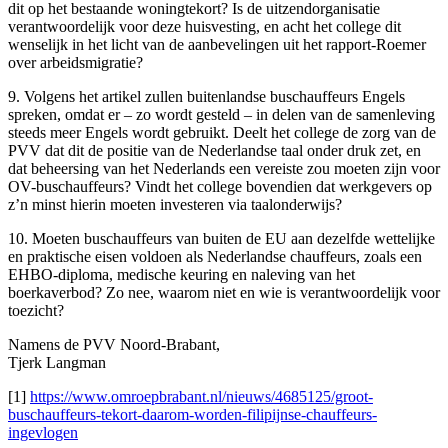
dit op het bestaande woningtekort? Is de uitzendorganisatie
verantwoordelijk voor deze huisvesting, en acht het college dit
wenselijk in het licht van de aanbevelingen uit het rapport-Roemer
over arbeidsmigratie?
9. Volgens het artikel zullen buitenlandse buschauffeurs Engels
spreken, omdat er – zo wordt gesteld – in delen van de samenleving
steeds meer Engels wordt gebruikt. Deelt het college de zorg van de
PVV dat dit de positie van de Nederlandse taal onder druk zet, en
dat beheersing van het Nederlands een vereiste zou moeten zijn voor
OV-buschauffeurs? Vindt het college bovendien dat werkgevers op
z’n minst hierin moeten investeren via taalonderwijs?
10. Moeten buschauffeurs van buiten de EU aan dezelfde wettelijke
en praktische eisen voldoen als Nederlandse chauffeurs, zoals een
EHBO-diploma, medische keuring en naleving van het
boerkaverbod? Zo nee, waarom niet en wie is verantwoordelijk voor
toezicht?
Namens de PVV Noord-Brabant,
Tjerk Langman
[1]
https://www.omroepbrabant.nl/nieuws/4685125/groot-
buschauffeurs-tekort-daarom-worden-filipijnse-chauffeurs-
ingevlogen