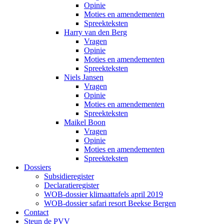
Opinie
Moties en amendementen
Spreekteksten
Harry van den Berg
Vragen
Opinie
Moties en amendementen
Spreekteksten
Niels Jansen
Vragen
Opinie
Moties en amendementen
Spreekteksten
Maikel Boon
Vragen
Opinie
Moties en amendementen
Spreekteksten
Dossiers
Subsidieregister
Declaratieregister
WOB-dossier klimaattafels april 2019
WOB-dossier safari resort Beekse Bergen
Contact
Steun de PVV