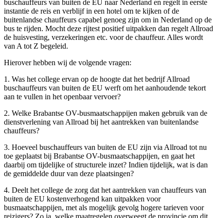
buschauffeurs van buiten de EU naar Nederland en regelt in eerste
instantie de reis en verblijf in een hotel om te kijken of de
buitenlandse chauffeurs capabel genoeg zijn om in Nederland op de
bus te rijden. Mocht deze rijtest positief uitpakken dan regelt Allroad
de huisvesting, verzekeringen etc. voor de chauffeur. Alles wordt
van A tot Z begeleid.
Hierover hebben wij de volgende vragen:
1. Was het college ervan op de hoogte dat het bedrijf Allroad
buschauffeurs van buiten de EU werft om het aanhoudende tekort
aan te vullen in het openbaar vervoer?
2. Welke Brabantse OV-busmaatschappijen maken gebruik van de
dienstverlening van Allroad bij het aantrekken van buitenlandse
chauffeurs?
3. Hoeveel buschauffeurs van buiten de EU zijn via Allroad tot nu
toe geplaatst bij Brabantse OV-busmaatschappijen, en gaat het
daarbij om tijdelijke of structurele inzet? Indien tijdelijk, wat is dan
de gemiddelde duur van deze plaatsingen?
4. Deelt het college de zorg dat het aantrekken van chauffeurs van
buiten de EU kostenverhogend kan uitpakken voor
busmaatschappijen, met als mogelijk gevolg hogere tarieven voor
reizigers? Zo ja, welke maatregelen overweegt de provincie om dit