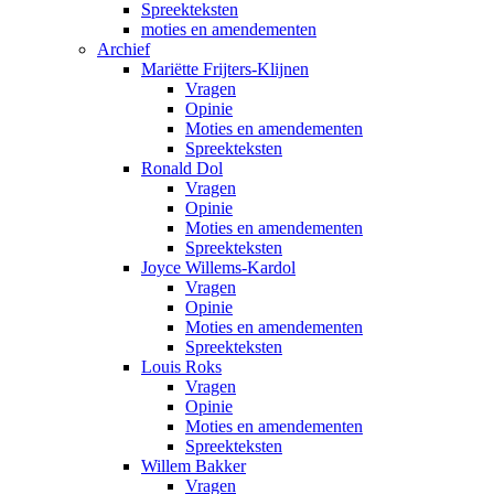
Spreekteksten
moties en amendementen
Archief
Mariëtte Frijters-Klijnen
Vragen
Opinie
Moties en amendementen
Spreekteksten
Ronald Dol
Vragen
Opinie
Moties en amendementen
Spreekteksten
Joyce Willems-Kardol
Vragen
Opinie
Moties en amendementen
Spreekteksten
Louis Roks
Vragen
Opinie
Moties en amendementen
Spreekteksten
Willem Bakker
Vragen