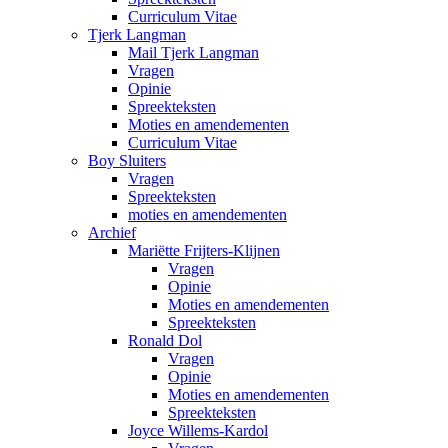
Curriculum Vitae
Tjerk Langman
Mail Tjerk Langman
Vragen
Opinie
Spreekteksten
Moties en amendementen
Curriculum Vitae
Boy Sluiters
Vragen
Spreekteksten
moties en amendementen
Archief
Mariëtte Frijters-Klijnen
Vragen
Opinie
Moties en amendementen
Spreekteksten
Ronald Dol
Vragen
Opinie
Moties en amendementen
Spreekteksten
Joyce Willems-Kardol