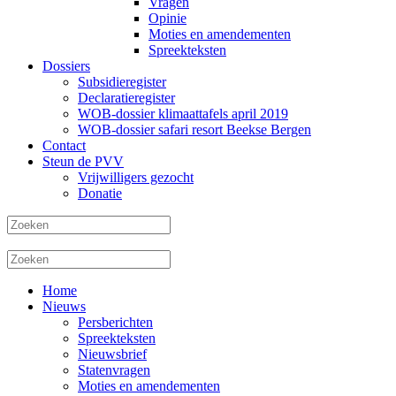
Vragen
Opinie
Moties en amendementen
Spreekteksten
Dossiers
Subsidieregister
Declaratieregister
WOB-dossier klimaattafels april 2019
WOB-dossier safari resort Beekse Bergen
Contact
Steun de PVV
Vrijwilligers gezocht
Donatie
Home
Nieuws
Persberichten
Spreekteksten
Nieuwsbrief
Statenvragen
Moties en amendementen