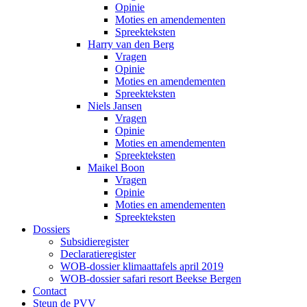
Opinie
Moties en amendementen
Spreekteksten
Harry van den Berg
Vragen
Opinie
Moties en amendementen
Spreekteksten
Niels Jansen
Vragen
Opinie
Moties en amendementen
Spreekteksten
Maikel Boon
Vragen
Opinie
Moties en amendementen
Spreekteksten
Dossiers
Subsidieregister
Declaratieregister
WOB-dossier klimaattafels april 2019
WOB-dossier safari resort Beekse Bergen
Contact
Steun de PVV