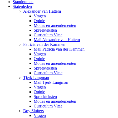
Standpunten
Statenleden
Alexander van Hattem
Vragen
Opinie
Moties en amendementen
Spreekteksten
Curriculum Vitae
Mail Alexander van Hattem
Patricia van der Kammen
Mail Patricia van der Kammen
Vragen
Opinie
Moties en amendementen
Spreekteksten
Curriculum Vitae
Tjerk Langman
Mail Tjerk Langman
Vragen
Opinie
Spreekteksten
Moties en amendementen
Curriculum Vitae
Boy Sluiters
Vragen