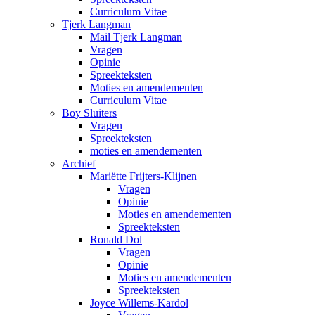
Curriculum Vitae
Tjerk Langman
Mail Tjerk Langman
Vragen
Opinie
Spreekteksten
Moties en amendementen
Curriculum Vitae
Boy Sluiters
Vragen
Spreekteksten
moties en amendementen
Archief
Mariëtte Frijters-Klijnen
Vragen
Opinie
Moties en amendementen
Spreekteksten
Ronald Dol
Vragen
Opinie
Moties en amendementen
Spreekteksten
Joyce Willems-Kardol