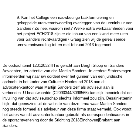
9. Kan het College een nauwkeurige taakformulering en
gekoppelde urenverantwoording overleggen van de ureninhuur van
Sanders? Zo nee, waarom niet? Welke extra werkzaamheden voor
het project ECH2018 zijn er die inhuur van een kwart meer uren
voor Sanders rechtvaardigen? Graag zien wij de gerealiseerde
urenverantwoording tot en met februari 2013 tegemoet.
De opdrachtbrief 12012032HH is gericht aan Bergh Stoop en Sanders
Advocaten, ter attentie van dhr. Martijn Sanders. In eerdere Statenvragen
informeerden wij naar uw oordeel over het gunnen van een juridische
opdracht in het kader van Culturele Hoofdstad 2018 aan dit
advocatenkantoor waar Martijn Sanders zelf als adviseur aan is
verbonden. U beantwoordde (C2090344/3098565) tamelijk laconiek dat de
invulling van dat adviseurschap slechts informeel zou zijn. Desalniettemin
blijkt dat geenszins uit de website van deze firma waar Martijn Sanders
nog steeds formeel als adviseur van deze firma staat vermeld. Ook wordt
het adres van dit advocatenkantoor gebruikt als correspondentieadres in
de opdrachtverlening door de Stichting 2018Eindhoven|Brabant aan
Sanders.