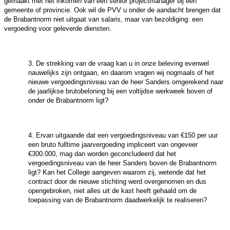
gemaakt met het inkomen van een senior projectmanager bij een
gemeente of provincie. Ook wil de PVV u onder de aandacht brengen dat
de Brabantnorm niet uitgaat van salaris, maar van bezoldiging: een
vergoeding voor geleverde diensten.
3. De strekking van de vraag kan u in onze beleving evenwel
nauwelijks zijn ontgaan, en daarom vragen wij nogmaals of het
nieuwe vergoedingsniveau van de heer Sanders omgerekend naar
de jaarlijkse brutobeloning bij een voltijdse werkweek boven of
onder de Brabantnorm ligt?
4. Ervan uitgaande dat een vergoedingsniveau van €150 per uur
een bruto fulltime jaarvergoeding impliceert van ongeveer
€300.000, mag dan worden geconcludeerd dat het
vergoedingsniveau van de heer Sanders boven de Brabantnorm
ligt? Kan het College aangeven waarom zij, wetende dat het
contract door de nieuwe stichting werd overgenomen en dus
opengebroken, niet alles uit de kast heeft gehaald om de
toepassing van de Brabantnorm daadwerkelijk te realiseren?