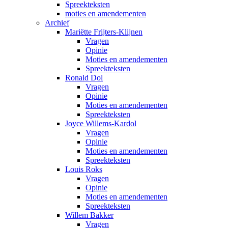
Spreekteksten
moties en amendementen
Archief
Mariëtte Frijters-Klijnen
Vragen
Opinie
Moties en amendementen
Spreekteksten
Ronald Dol
Vragen
Opinie
Moties en amendementen
Spreekteksten
Joyce Willems-Kardol
Vragen
Opinie
Moties en amendementen
Spreekteksten
Louis Roks
Vragen
Opinie
Moties en amendementen
Spreekteksten
Willem Bakker
Vragen