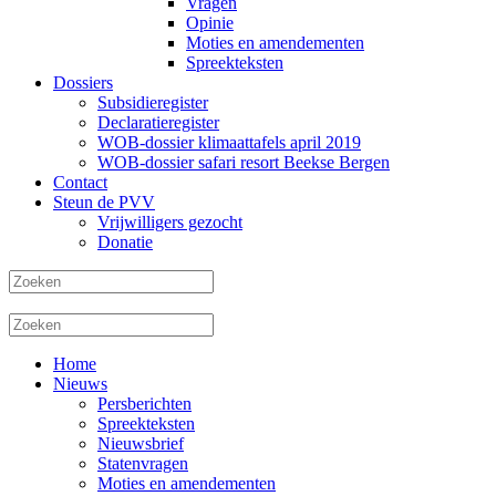
Vragen
Opinie
Moties en amendementen
Spreekteksten
Dossiers
Subsidieregister
Declaratieregister
WOB-dossier klimaattafels april 2019
WOB-dossier safari resort Beekse Bergen
Contact
Steun de PVV
Vrijwilligers gezocht
Donatie
Home
Nieuws
Persberichten
Spreekteksten
Nieuwsbrief
Statenvragen
Moties en amendementen