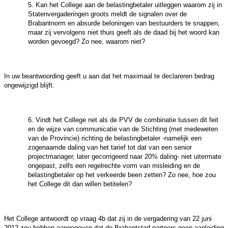
5. Kan het College aan de belastingbetaler uitleggen waarom zij in
Statenvergaderingen groots meldt de signalen over de
Brabantnorm en absurde beloningen van bestuurders te snappen,
maar zij vervolgens niet thuis geeft als de daad bij het woord kan
worden gevoegd? Zo nee, waarom niet?
In uw beantwoording geeft u aan dat het maximaal te declareren bedrag
ongewijzigd blijft.
6. Vindt het College net als de PVV de combinatie tussen dit feit
en de wijze van communicatie van de Stichting (met medeweten
van de Provincie) richting de belastingbetaler -namelijk een
zogenaamde daling van het tarief tot dat van een senior
projectmanager, later gecorrigeerd naar 20% daling- niet uitermate
ongepast, zelfs een regelrechte vorm van misleiding en de
belastingbetaler op het verkeerde been zetten? Zo nee, hoe zou
het College dit dan willen betitelen?
Het College antwoordt op vraag 4b dat zij in de vergadering van 22 juni
2012 zou hebben aangegeven dat de Brabantstad partners geen aanleiding