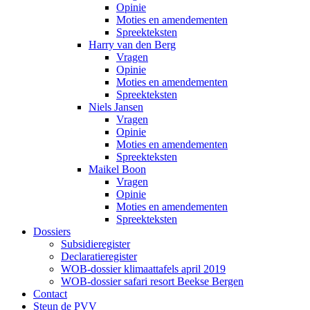
Opinie
Moties en amendementen
Spreekteksten
Harry van den Berg
Vragen
Opinie
Moties en amendementen
Spreekteksten
Niels Jansen
Vragen
Opinie
Moties en amendementen
Spreekteksten
Maikel Boon
Vragen
Opinie
Moties en amendementen
Spreekteksten
Dossiers
Subsidieregister
Declaratieregister
WOB-dossier klimaattafels april 2019
WOB-dossier safari resort Beekse Bergen
Contact
Steun de PVV