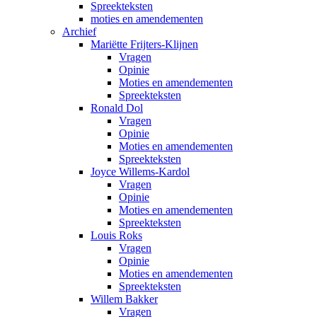
Spreekteksten
moties en amendementen
Archief
Mariëtte Frijters-Klijnen
Vragen
Opinie
Moties en amendementen
Spreekteksten
Ronald Dol
Vragen
Opinie
Moties en amendementen
Spreekteksten
Joyce Willems-Kardol
Vragen
Opinie
Moties en amendementen
Spreekteksten
Louis Roks
Vragen
Opinie
Moties en amendementen
Spreekteksten
Willem Bakker
Vragen