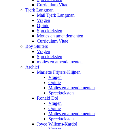
Curriculum Vitae
Tjerk Langman
Mail Tjerk Langman
Vragen
Opinie
Spreekteksten
Moties en amendementen
Curriculum Vitae
Boy Sluiters
Vragen
Spreekteksten
moties en amendementen
Archief
Mariëtte Frijters-Klijnen
Vragen
Opinie
Moties en amendementen
Spreekteksten
Ronald Dol
Vragen
Opinie
Moties en amendementen
Spreekteksten
Joyce Willems-Kardol