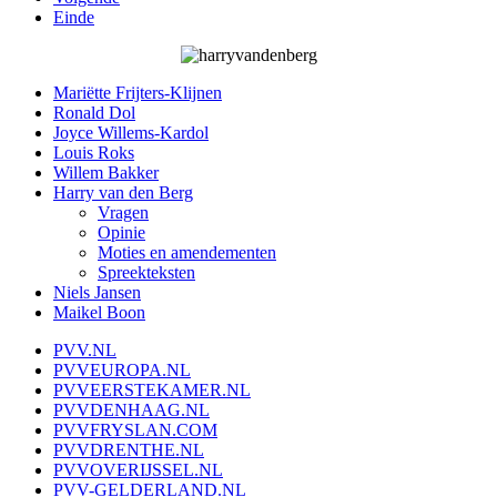
Einde
Mariëtte Frijters-Klijnen
Ronald Dol
Joyce Willems-Kardol
Louis Roks
Willem Bakker
Harry van den Berg
Vragen
Opinie
Moties en amendementen
Spreekteksten
Niels Jansen
Maikel Boon
PVV.NL
PVVEUROPA.NL
PVVEERSTEKAMER.NL
PVVDENHAAG.NL
PVVFRYSLAN.COM
PVVDRENTHE.NL
PVVOVERIJSSEL.NL
PVV-GELDERLAND.NL