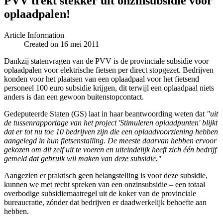
PVV trekt stekker uit onzinsubsidie voor
oplaadpalen!
Article Information
Created on 16 mei 2011
Dankzij statenvragen van de PVV is de provinciale subsidie voor
oplaadpalen voor elektrische fietsen per direct stopgezet. Bedrijven
konden voor het plaatsen van een oplaadpaal voor het fietsend
personeel 100 euro subsidie krijgen, dit terwijl een oplaadpaal niets
anders is dan een gewoon buitenstopcontact.
Gedeputeerde Staten (GS) laat in haar beantwoording weten dat
"uit
de tussenrapportage van het project 'Stimuleren oplaadpunten' blijkt
dat er tot nu toe 10 bedrijven zijn die een oplaadvoorziening hebben
aangelegd in hun fietsenstalling. De meeste daarvan hebben ervoor
gekozen om dit zelf uit te voeren en uiteindelijk heeft zich één bedrijf
gemeld dat gebruik wil maken van deze subsidie."
Aangezien er praktisch geen belangstelling is voor deze subsidie,
kunnen we met recht spreken van een onzinsubsidie – een totaal
overbodige subsidiemaatregel uit de koker van de provinciale
bureaucratie, zónder dat bedrijven er daadwerkelijk behoefte aan
hebben.