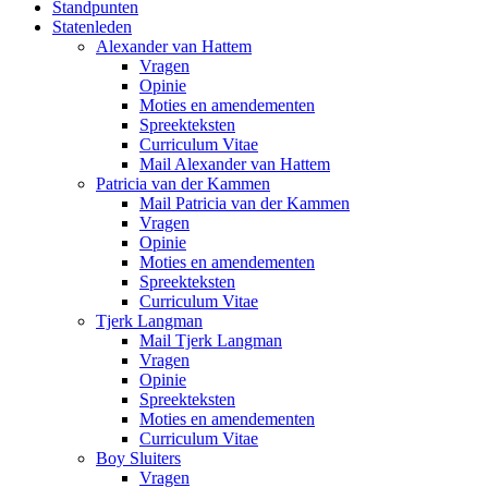
Standpunten
Statenleden
Alexander van Hattem
Vragen
Opinie
Moties en amendementen
Spreekteksten
Curriculum Vitae
Mail Alexander van Hattem
Patricia van der Kammen
Mail Patricia van der Kammen
Vragen
Opinie
Moties en amendementen
Spreekteksten
Curriculum Vitae
Tjerk Langman
Mail Tjerk Langman
Vragen
Opinie
Spreekteksten
Moties en amendementen
Curriculum Vitae
Boy Sluiters
Vragen