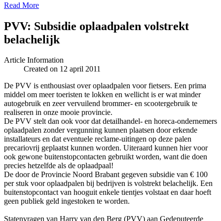
Read More
PVV: Subsidie oplaadpalen volstrekt
belachelijk
Article Information
Created on 12 april 2011
De PVV is enthousiast over oplaadpalen voor fietsers. Een prima
middel om meer toeristen te lokken en wellicht is er wat minder
autogebruik en zeer vervuilend brommer- en scootergebruik te
realiseren in onze mooie provincie.
De PVV stelt dan ook voor dat detailhandel- en horeca-ondernemers
oplaadpalen zonder vergunning kunnen plaatsen door erkende
installateurs en dat eventuele reclame-uitingen op deze palen
precariovrij geplaatst kunnen worden. Uiteraard kunnen hier voor
ook gewone buitenstopcontacten gebruikt worden, want die doen
precies hetzelfde als de oplaadpaal!
De door de Provincie Noord Brabant gegeven subsidie van € 100
per stuk voor oplaadpalen bij bedrijven is volstrekt belachelijk. Een
buitenstopcontact van hooguit enkele tientjes volstaat en daar hoeft
geen publiek geld ingestoken te worden.
Statenvragen van Harry van den Berg (PVV) aan Gedeputeerde