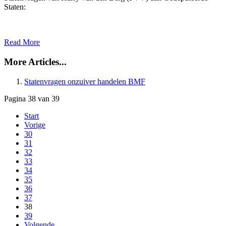
Staten:
Read More
More Articles...
Statenvragen onzuiver handelen BMF
Pagina 38 van 39
Start
Vorige
30
31
32
33
34
35
36
37
38
39
Volgende