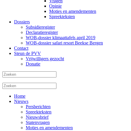
Vragen
Opinie
Moties en amendementen
Spreekteksten
Dossiers
Subsidieregister
Declaratieregister
WOB-dossier klimaattafels april 2019
WOB-dossier safari resort Beekse Bergen
Contact
Steun de PVV
Vrijwilligers gezocht
Donatie
Home
Nieuws
Persberichten
Spreekteksten
Nieuwsbrief
Statenvragen
Moties en amendementen