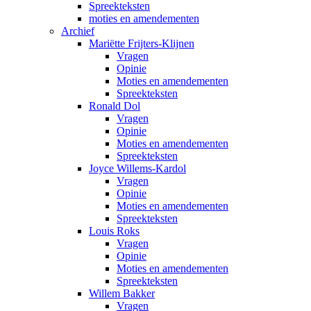
Spreekteksten
moties en amendementen
Archief
Mariëtte Frijters-Klijnen
Vragen
Opinie
Moties en amendementen
Spreekteksten
Ronald Dol
Vragen
Opinie
Moties en amendementen
Spreekteksten
Joyce Willems-Kardol
Vragen
Opinie
Moties en amendementen
Spreekteksten
Louis Roks
Vragen
Opinie
Moties en amendementen
Spreekteksten
Willem Bakker
Vragen