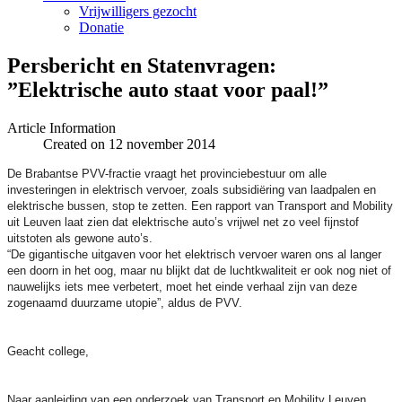
Vrijwilligers gezocht
Donatie
Persbericht en Statenvragen:
”Elektrische auto staat voor paal!”
Article Information
Created on 12 november 2014
De Brabantse PVV-fractie vraagt het provinciebestuur om alle
investeringen in elektrisch vervoer, zoals subsidiëring van laadpalen en
elektrische bussen, stop te zetten. Een rapport van Transport and Mobility
uit Leuven laat zien dat elektrische auto’s vrijwel net zo veel fijnstof
uitstoten als gewone auto’s.
“De gigantische uitgaven voor het elektrisch vervoer waren ons al langer
een doorn in het oog, maar nu blijkt dat de luchtkwaliteit er ook nog niet of
nauwelijks iets mee verbetert, moet het einde verhaal zijn van deze
zogenaamd duurzame utopie”, aldus de PVV.
Geacht college,
Naar aanleiding van een onderzoek van Transport en Mobility Leuven