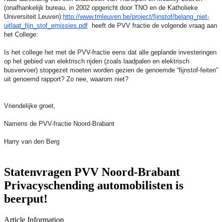
(onafhankelijk bureau, in 2002 opgericht door TNO en de Katholieke
Universiteit Leuven):
http://www.tmleuven.be/project/fijnstof/belang_niet-
uitlaat_fijn_stof_emissies.pdf
heeft de PVV fractie de volgende vraag aan
het College:
Is het college het met de PVV-fractie eens dat alle geplande investeringen
op het gebied van elektrisch rijden (zoals laadpalen en elektrisch
busvervoer) stopgezet moeten worden gezien de genoemde “fijnstof-feiten”
uit genoemd rapport? Zo nee, waarom niet?
Vriendelijke groet,
Namens de PVV-fractie Noord-Brabant
Harry van den Berg
Statenvragen PVV Noord-Brabant
Privacyschending automobilisten is
beerput!
Article Information