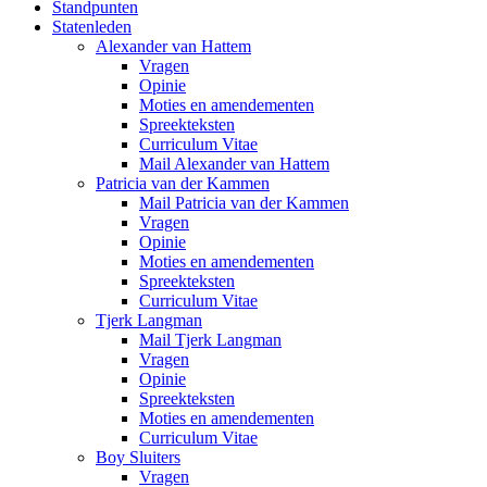
Standpunten
Statenleden
Alexander van Hattem
Vragen
Opinie
Moties en amendementen
Spreekteksten
Curriculum Vitae
Mail Alexander van Hattem
Patricia van der Kammen
Mail Patricia van der Kammen
Vragen
Opinie
Moties en amendementen
Spreekteksten
Curriculum Vitae
Tjerk Langman
Mail Tjerk Langman
Vragen
Opinie
Spreekteksten
Moties en amendementen
Curriculum Vitae
Boy Sluiters
Vragen