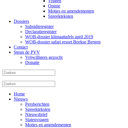
Vragen
Opinie
Moties en amendementen
Spreekteksten
Dossiers
Subsidieregister
Declaratieregister
WOB-dossier klimaattafels april 2019
WOB-dossier safari resort Beekse Bergen
Contact
Steun de PVV
Vrijwilligers gezocht
Donatie
Home
Nieuws
Persberichten
Spreekteksten
Nieuwsbrief
Statenvragen
Moties en amendementen