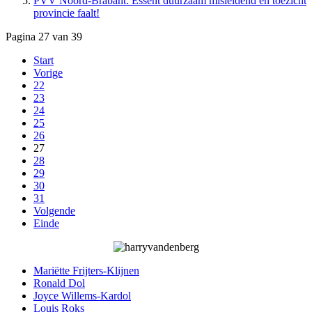
PVV Noord-Brabant: Essent duurzaam misleidend en toezicht
provincie faalt!
Pagina 27 van 39
Start
Vorige
22
23
24
25
26
27
28
29
30
31
Volgende
Einde
Mariëtte Frijters-Klijnen
Ronald Dol
Joyce Willems-Kardol
Louis Roks