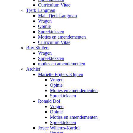
Curriculum Vitae
Tjerk Langman
Mail Tjerk Langman
Vragen
Opinie
Spreekteksten
Moties en amendementen
Curriculum Vitae
Boy Sluiters
Vragen
Spreekteksten
moties en amendementen
Archief
Mariëtte Frijters-Klijnen
Vragen
Opinie
Moties en amendementen
Spreekteksten
Ronald Dol
Vragen
Opinie
Moties en amendementen
Spreekteksten
Joyce Willems-Kardol