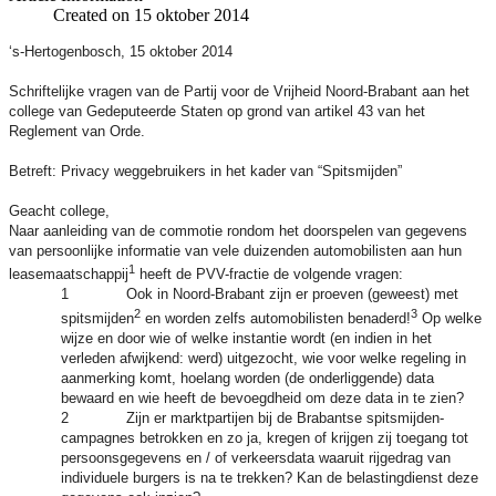
Created on 15 oktober 2014
‘s-Hertogenbosch, 15 oktober 2014
Schriftelijke vragen van de Partij voor de Vrijheid Noord-Brabant aan het
college van Gedeputeerde Staten op grond van artikel 43 van het
Reglement van Orde.
Betreft: Privacy weggebruikers in het kader van “Spitsmijden”
Geacht college,
Naar aanleiding van de commotie rondom het doorspelen van gegevens
van persoonlijke informatie van vele duizenden automobilisten aan hun
1
leasemaatschappij
heeft de PVV-fractie de volgende vragen:
1 Ook in Noord-Brabant zijn er proeven (geweest) met
2
3
spitsmijden
en worden zelfs automobilisten benaderd!
Op welke
wijze en door wie of welke instantie wordt (en indien in het
verleden afwijkend: werd) uitgezocht, wie voor welke regeling in
aanmerking komt, hoelang worden (de onderliggende) data
bewaard en wie heeft de bevoegdheid om deze data in te zien?
2 Zijn er marktpartijen bij de Brabantse spitsmijden-
campagnes betrokken en zo ja, kregen of krijgen zij toegang tot
persoonsgegevens en / of verkeersdata waaruit rijgedrag van
individuele burgers is na te trekken? Kan de belastingdienst deze