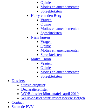
Opinie
Moties en amendementen
Spreekteksten
Harry van den Berg
Vragen
Opinie
Moties en amendementen
Spreekteksten
Niels Jansen
Vragen
Opinie
Moties en amendementen
Spreekteksten
Maikel Boon
Vragen
Opinie
Moties en amendementen
Spreekteksten
Dossiers
Subsidieregister
Declaratieregister
WOB-dossier klimaattafels april 2019
WOB-dossier safari resort Beekse Bergen
Contact
Steun de PVV