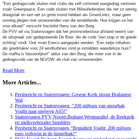
“Een gedragscode sluiten met clubs die zelf crimineel wangedrag vertonen
zoals Greenpeace. Een code sluiten met Milieufederaties die net zo weinig
draagvlak en een net zo grote mond hebben als GroenLinks, maar geen
overleg plegen met omwonenden van die windellende. Hoe krijgen ze het
voor elkaar!” verzucht fractielid Harry van den Berg.
De PVV wil via Statenvragen dat het provinciebestuur afstand neemt van
de uitspraak van gedeputeerde De Boer, die de code “een stap in de goede
richting” vindt. Ook moet Eneco aangepakt worden. “Een setje rolluiken
als goedmaker voor 24 windturbines rond je inmiddels waardeloze huis?
De maffia is fatsoenlijker!” aldus van den Berg, die meer ziet in de
gedragscode van de NLVOW, de club van omwonenden.
Read More
More Articles...
Persbericht en Statenvragen: Groene Kerk sloopt Brabantse
Wal
Persbericht en Statenvragen: “200 miljoen van spoorbak
Vught naar snelweg A65!”
Statenvragen PVV Noord-Brabant Westparallel, de Beekprik
en melkveehouder Smolders
Persbericht en Statenvragen “Brutaliteit Vught: 200 miljoen
euro verkwist in de tunnelbak!”