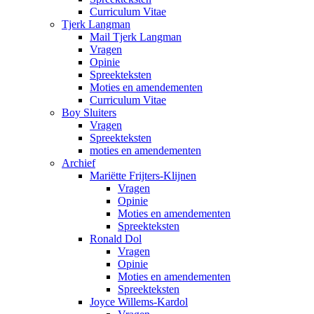
Curriculum Vitae
Tjerk Langman
Mail Tjerk Langman
Vragen
Opinie
Spreekteksten
Moties en amendementen
Curriculum Vitae
Boy Sluiters
Vragen
Spreekteksten
moties en amendementen
Archief
Mariëtte Frijters-Klijnen
Vragen
Opinie
Moties en amendementen
Spreekteksten
Ronald Dol
Vragen
Opinie
Moties en amendementen
Spreekteksten
Joyce Willems-Kardol