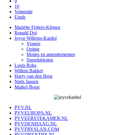
9
10
Volgende
Einde
Mariëtte Frijters-Klijnen
Ronald Dol
Joyce Willems-Kardol
Vragen
Opinie
Moties en amendementen
Spreekteksten
Louis Roks
Willem Bakker
Harry van den Berg
Niels Jansen
Maikel Boon
PVV.NL
PVVEUROPA.NL
PVVEERSTEKAMER.NL
PVVDENHAAG.NL
PVVFRYSLAN.COM
PVVDRENTHE.NL