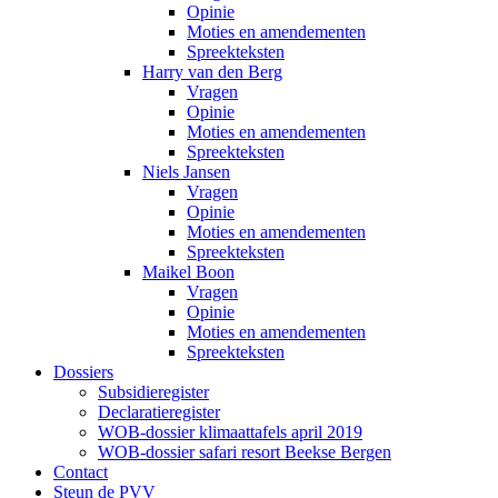
Opinie
Moties en amendementen
Spreekteksten
Harry van den Berg
Vragen
Opinie
Moties en amendementen
Spreekteksten
Niels Jansen
Vragen
Opinie
Moties en amendementen
Spreekteksten
Maikel Boon
Vragen
Opinie
Moties en amendementen
Spreekteksten
Dossiers
Subsidieregister
Declaratieregister
WOB-dossier klimaattafels april 2019
WOB-dossier safari resort Beekse Bergen
Contact
Steun de PVV