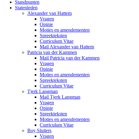
Standpunten
Statenleden
Alexander van Hattem
Vragen
Opinie
Moties en amendementen
Spreekteksten
Curriculum Vitae
Mail Alexander van Hattem
Patricia van der Kammen
Mail Patricia van der Kammen
Vragen
Opinie
Moties en amendementen
Spreekteksten
Curriculum Vitae
Tjerk Langman
Mail Tjerk Langman
Vragen
Opinie
Spreekteksten
Moties en amendementen
Curriculum Vitae
Boy Sluiters
Vragen