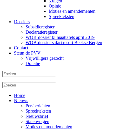
Vragen
Opinie
Moties en amendementen
Spreekteksten
Dossiers
Subsidieregister
Declaratieregister
WOB-dossier klimaattafels april 2019
WOB-dossier safari resort Beekse Bergen
Contact
Steun de PVV
Vrijwilligers gezocht
Donatie
Home
Nieuws
Persberichten
Spreekteksten
Nieuwsbrief
Statenvragen
Moties en amendementen