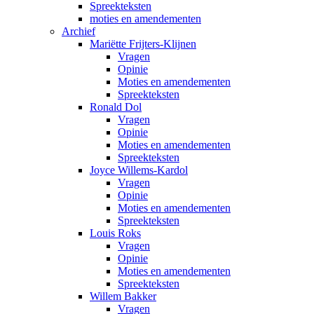
Spreekteksten
moties en amendementen
Archief
Mariëtte Frijters-Klijnen
Vragen
Opinie
Moties en amendementen
Spreekteksten
Ronald Dol
Vragen
Opinie
Moties en amendementen
Spreekteksten
Joyce Willems-Kardol
Vragen
Opinie
Moties en amendementen
Spreekteksten
Louis Roks
Vragen
Opinie
Moties en amendementen
Spreekteksten
Willem Bakker
Vragen