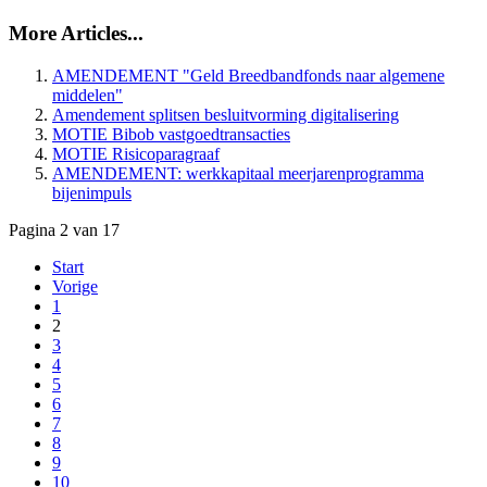
More Articles...
AMENDEMENT "Geld Breedbandfonds naar algemene
middelen"
Amendement splitsen besluitvorming digitalisering
MOTIE Bibob vastgoedtransacties
MOTIE Risicoparagraaf
AMENDEMENT: werkkapitaal meerjarenprogramma
bijenimpuls
Pagina 2 van 17
Start
Vorige
1
2
3
4
5
6
7
8
9
10