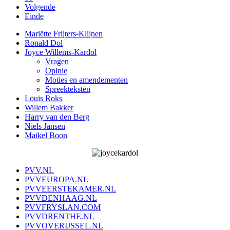
Volgende
Einde
Mariëtte Frijters-Klijnen
Ronald Dol
Joyce Willems-Kardol
Vragen
Opinie
Moties en amendementen
Spreekteksten
Louis Roks
Willem Bakker
Harry van den Berg
Niels Jansen
Maikel Boon
PVV.NL
PVVEUROPA.NL
PVVEERSTEKAMER.NL
PVVDENHAAG.NL
PVVFRYSLAN.COM
PVVDRENTHE.NL
PVVOVERIJSSEL.NL