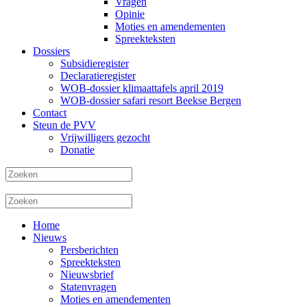
Vragen
Opinie
Moties en amendementen
Spreekteksten
Dossiers
Subsidieregister
Declaratieregister
WOB-dossier klimaattafels april 2019
WOB-dossier safari resort Beekse Bergen
Contact
Steun de PVV
Vrijwilligers gezocht
Donatie
Home
Nieuws
Persberichten
Spreekteksten
Nieuwsbrief
Statenvragen
Moties en amendementen