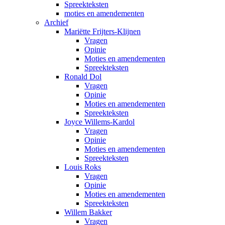
Spreekteksten
moties en amendementen
Archief
Mariëtte Frijters-Klijnen
Vragen
Opinie
Moties en amendementen
Spreekteksten
Ronald Dol
Vragen
Opinie
Moties en amendementen
Spreekteksten
Joyce Willems-Kardol
Vragen
Opinie
Moties en amendementen
Spreekteksten
Louis Roks
Vragen
Opinie
Moties en amendementen
Spreekteksten
Willem Bakker
Vragen