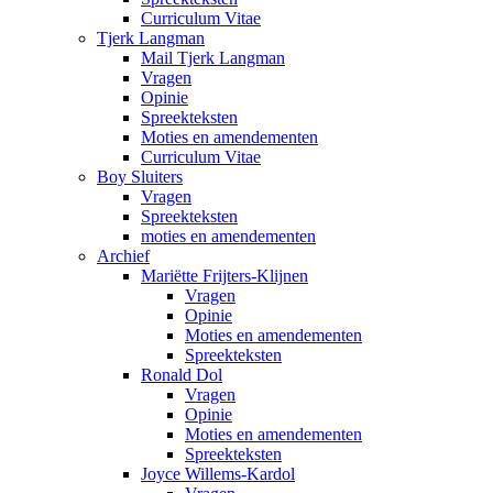
Curriculum Vitae
Tjerk Langman
Mail Tjerk Langman
Vragen
Opinie
Spreekteksten
Moties en amendementen
Curriculum Vitae
Boy Sluiters
Vragen
Spreekteksten
moties en amendementen
Archief
Mariëtte Frijters-Klijnen
Vragen
Opinie
Moties en amendementen
Spreekteksten
Ronald Dol
Vragen
Opinie
Moties en amendementen
Spreekteksten
Joyce Willems-Kardol