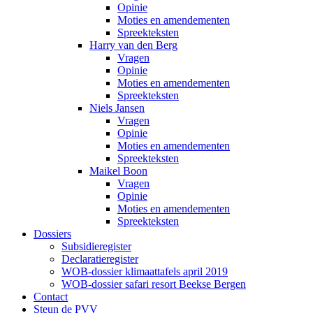
Opinie
Moties en amendementen
Spreekteksten
Harry van den Berg
Vragen
Opinie
Moties en amendementen
Spreekteksten
Niels Jansen
Vragen
Opinie
Moties en amendementen
Spreekteksten
Maikel Boon
Vragen
Opinie
Moties en amendementen
Spreekteksten
Dossiers
Subsidieregister
Declaratieregister
WOB-dossier klimaattafels april 2019
WOB-dossier safari resort Beekse Bergen
Contact
Steun de PVV