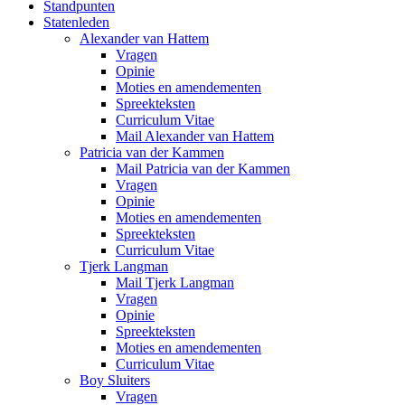
Standpunten
Statenleden
Alexander van Hattem
Vragen
Opinie
Moties en amendementen
Spreekteksten
Curriculum Vitae
Mail Alexander van Hattem
Patricia van der Kammen
Mail Patricia van der Kammen
Vragen
Opinie
Moties en amendementen
Spreekteksten
Curriculum Vitae
Tjerk Langman
Mail Tjerk Langman
Vragen
Opinie
Spreekteksten
Moties en amendementen
Curriculum Vitae
Boy Sluiters
Vragen