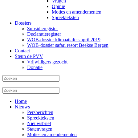
Vragen
Opinie
Moties en amendementen
Spreekteksten
Dossiers
Subsidieregister
Declaratieregister
WOB-dossier klimaattafels april 2019
WOB-dossier safari resort Beekse Bergen
Contact
Steun de PVV
Vrijwilligers gezocht
Donatie
Home
Nieuws
Persberichten
Spreekteksten
Nieuwsbrief
Statenvragen
Moties en amendementen