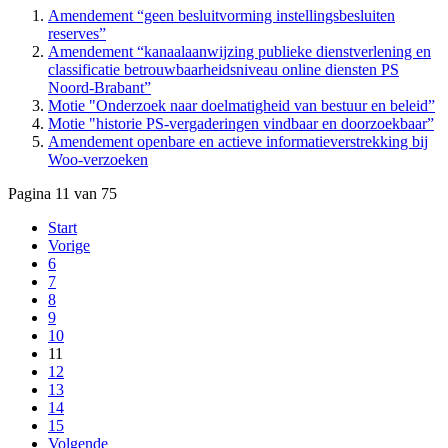
Amendement “geen besluitvorming instellingsbesluiten
reserves”
Amendement “kanaalaanwijzing publieke dienstverlening en
classificatie betrouwbaarheidsniveau online diensten PS
Noord-Brabant”
Motie "Onderzoek naar doelmatigheid van bestuur en beleid”
Motie "historie PS-vergaderingen vindbaar en doorzoekbaar”
Amendement openbare en actieve informatieverstrekking bij
Woo-verzoeken
Pagina 11 van 75
Start
Vorige
6
7
8
9
10
11
12
13
14
15
Volgende