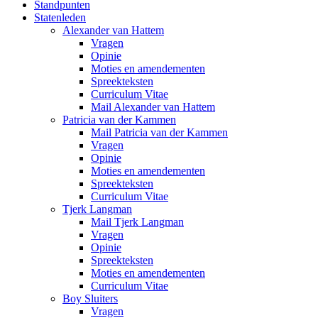
Standpunten
Statenleden
Alexander van Hattem
Vragen
Opinie
Moties en amendementen
Spreekteksten
Curriculum Vitae
Mail Alexander van Hattem
Patricia van der Kammen
Mail Patricia van der Kammen
Vragen
Opinie
Moties en amendementen
Spreekteksten
Curriculum Vitae
Tjerk Langman
Mail Tjerk Langman
Vragen
Opinie
Spreekteksten
Moties en amendementen
Curriculum Vitae
Boy Sluiters
Vragen