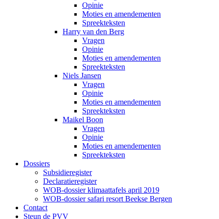
Opinie
Moties en amendementen
Spreekteksten
Harry van den Berg
Vragen
Opinie
Moties en amendementen
Spreekteksten
Niels Jansen
Vragen
Opinie
Moties en amendementen
Spreekteksten
Maikel Boon
Vragen
Opinie
Moties en amendementen
Spreekteksten
Dossiers
Subsidieregister
Declaratieregister
WOB-dossier klimaattafels april 2019
WOB-dossier safari resort Beekse Bergen
Contact
Steun de PVV