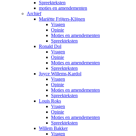
Spreekteksten
moties en amendementen
Archief
Mariëtte Frijters-Klijnen
Vragen
Opinie
Moties en amendementen
Spreekteksten
Ronald Dol
Vragen
Opinie
Moties en amendementen
Spreekteksten
Joyce Willems-Kardol
Vragen
Opinie
Moties en amendementen
Spreekteksten
Louis Roks
Vragen
Opinie
Moties en amendementen
Spreekteksten
Willem Bakker
Vragen