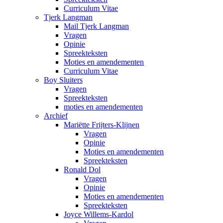
Curriculum Vitae
Tjerk Langman
Mail Tjerk Langman
Vragen
Opinie
Spreekteksten
Moties en amendementen
Curriculum Vitae
Boy Sluiters
Vragen
Spreekteksten
moties en amendementen
Archief
Mariëtte Frijters-Klijnen
Vragen
Opinie
Moties en amendementen
Spreekteksten
Ronald Dol
Vragen
Opinie
Moties en amendementen
Spreekteksten
Joyce Willems-Kardol