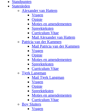
Standpunten
Statenleden
Alexander van Hattem
Vragen
Opinie
Moties en amendementen
Spreekteksten
Curriculum Vitae
Mail Alexander van Hattem
Patricia van der Kammen
Mail Patricia van der Kammen
Vragen
Opinie
Moties en amendementen
Spreekteksten
Curriculum Vitae
Tjerk Langman
Mail Tjerk Langman
Vragen
Opinie
Spreekteksten
Moties en amendementen
Curriculum Vitae
Boy Sluiters
Vragen