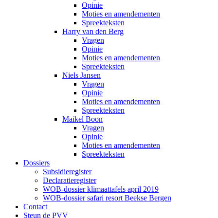
Opinie
Moties en amendementen
Spreekteksten
Harry van den Berg
Vragen
Opinie
Moties en amendementen
Spreekteksten
Niels Jansen
Vragen
Opinie
Moties en amendementen
Spreekteksten
Maikel Boon
Vragen
Opinie
Moties en amendementen
Spreekteksten
Dossiers
Subsidieregister
Declaratieregister
WOB-dossier klimaattafels april 2019
WOB-dossier safari resort Beekse Bergen
Contact
Steun de PVV