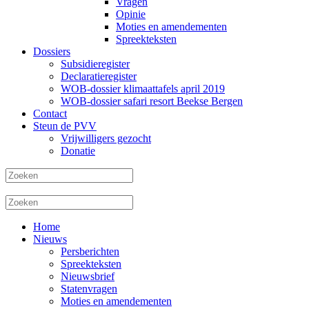
Vragen
Opinie
Moties en amendementen
Spreekteksten
Dossiers
Subsidieregister
Declaratieregister
WOB-dossier klimaattafels april 2019
WOB-dossier safari resort Beekse Bergen
Contact
Steun de PVV
Vrijwilligers gezocht
Donatie
Home
Nieuws
Persberichten
Spreekteksten
Nieuwsbrief
Statenvragen
Moties en amendementen