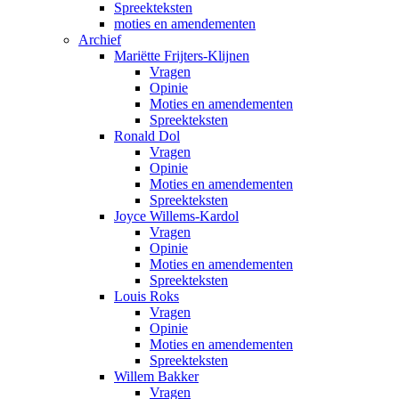
Spreekteksten
moties en amendementen
Archief
Mariëtte Frijters-Klijnen
Vragen
Opinie
Moties en amendementen
Spreekteksten
Ronald Dol
Vragen
Opinie
Moties en amendementen
Spreekteksten
Joyce Willems-Kardol
Vragen
Opinie
Moties en amendementen
Spreekteksten
Louis Roks
Vragen
Opinie
Moties en amendementen
Spreekteksten
Willem Bakker
Vragen