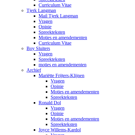
Curriculum Vitae
Tjerk Langman
Mail Tjerk Langman
Vragen
Opinie
Spreekteksten
Moties en amendementen
Curriculum Vitae
Boy Sluiters
Vragen
Spreekteksten
moties en amendementen
Archief
Mariëtte Frijters-Klijnen
Vragen
Opinie
Moties en amendementen
Spreekteksten
Ronald Dol
Vragen
Opinie
Moties en amendementen
Spreekteksten
Joyce Willems-Kardol