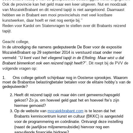
Ook de provincie kan het geld maar een keer uitgeven. Nut en noodzaak
van MozaïekBrabant en dit reizend tapijt is niet aangetoond. Daarnaast
hebben we in Brabant een mooi provinciehuis met veel kostbare
kunstwerken, daar hoeft er niet nog eentje bij.’’
Reden voor Kardol om Statenvragen te stellen over dit Brabants reizend
tapijt.
Geacht college,
In de uitnodiging die namens gedeputeerde De Boer voor de expositie
MozaïekBrabant op 29 september 2014 is verstuurd staat onder meer
vermeld: ‘’
U kent vast het vliegend tapijt in de Efteling. Maar wist u dat
Brabant binnenkort ook een reizend tapijt heeft?
’’.
Dit roept bij de PVV de
volgende vragen op:
1.
Ons college gelooft schijnbaar nog in Oosterse sprookjes. Waarom
moet de Brabantse belastingbetaler betalen voor de elitaire hobby’s van de
gedeputeerde?
Heeft dit reizend tapijt ook maar één cent gemeenschapsgeld
gekost? Zo ja, om hoeveel geld gaat het en hoeveel fte’s zijn
hiermee gemoeid?
Op de website van
mozaiekbrabant.com
is te lezen dat het
Brabants kenniscentrum kunst en cultuur (BKKC) is aangesteld
voor de programmering en coördinatie. Ontvangt deze instelling
(naast de jaarlijkse miljoenensubsidie) hiervoor nog een
aanvullende financiële bijdrage?