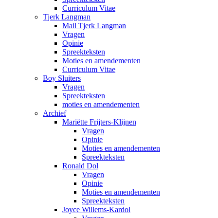
Curriculum Vitae
Tjerk Langman
Mail Tjerk Langman
Vragen
Opinie
Spreekteksten
Moties en amendementen
Curriculum Vitae
Boy Sluiters
Vragen
Spreekteksten
moties en amendementen
Archief
Mariëtte Frijters-Klijnen
Vragen
Opinie
Moties en amendementen
Spreekteksten
Ronald Dol
Vragen
Opinie
Moties en amendementen
Spreekteksten
Joyce Willems-Kardol