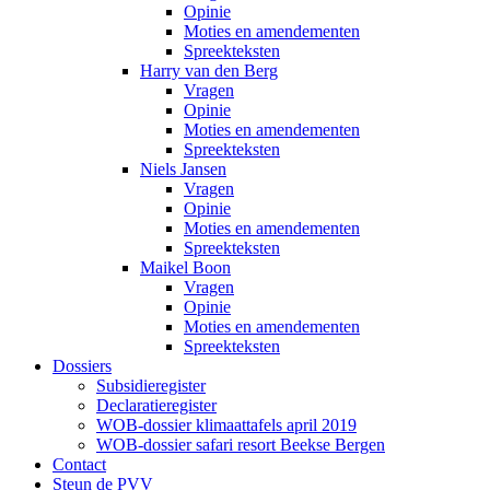
Opinie
Moties en amendementen
Spreekteksten
Harry van den Berg
Vragen
Opinie
Moties en amendementen
Spreekteksten
Niels Jansen
Vragen
Opinie
Moties en amendementen
Spreekteksten
Maikel Boon
Vragen
Opinie
Moties en amendementen
Spreekteksten
Dossiers
Subsidieregister
Declaratieregister
WOB-dossier klimaattafels april 2019
WOB-dossier safari resort Beekse Bergen
Contact
Steun de PVV