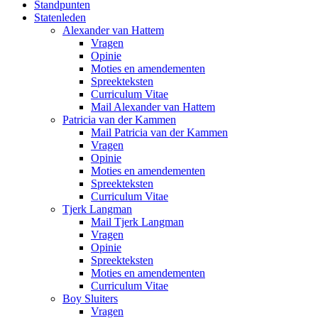
Standpunten
Statenleden
Alexander van Hattem
Vragen
Opinie
Moties en amendementen
Spreekteksten
Curriculum Vitae
Mail Alexander van Hattem
Patricia van der Kammen
Mail Patricia van der Kammen
Vragen
Opinie
Moties en amendementen
Spreekteksten
Curriculum Vitae
Tjerk Langman
Mail Tjerk Langman
Vragen
Opinie
Spreekteksten
Moties en amendementen
Curriculum Vitae
Boy Sluiters
Vragen