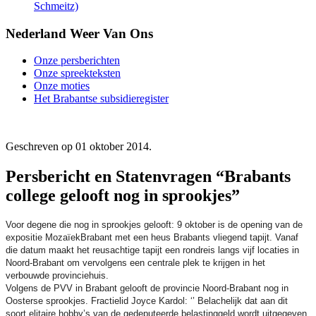
Schmeitz)
Nederland Weer Van Ons
Onze persberichten
Onze spreekteksten
Onze moties
Het Brabantse subsidieregister
Geschreven op
01 oktober 2014
.
Persbericht en Statenvragen “Brabants
college gelooft nog in sprookjes”
Voor degene die nog in sprookjes gelooft: 9 oktober is de opening van de
expositie MozaïekBrabant met een heus Brabants vliegend tapijt. Vanaf
die datum maakt het reusachtige tapijt een rondreis langs vijf locaties in
Noord-Brabant om vervolgens een centrale plek te krijgen in het
verbouwde provinciehuis.
Volgens de PVV in Brabant gelooft de provincie Noord-Brabant nog in
Oosterse sprookjes. Fractielid Joyce Kardol: ‘’ Belachelijk dat aan dit
soort elitaire hobby’s van de gedeputeerde belastinggeld wordt uitgegeven.