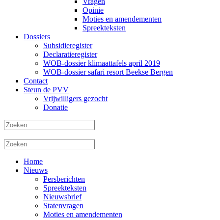
Vragen
Opinie
Moties en amendementen
Spreekteksten
Dossiers
Subsidieregister
Declaratieregister
WOB-dossier klimaattafels april 2019
WOB-dossier safari resort Beekse Bergen
Contact
Steun de PVV
Vrijwilligers gezocht
Donatie
Home
Nieuws
Persberichten
Spreekteksten
Nieuwsbrief
Statenvragen
Moties en amendementen