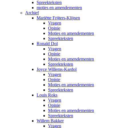
Spreekteksten
moties en amendementen
Archief
Mariëtte Frijters-Klijnen
Vragen
Opinie
Moties en amendementen
Spreekteksten
Ronald Dol
Vragen
Opinie
Moties en amendementen
Spreekteksten
Joyce Willems-Kardol
Vragen
Opinie
Moties en amendementen
Spreekteksten
Louis Roks
Vragen
Opinie
Moties en amendementen
Spreekteksten
Willem Bakker
Vragen